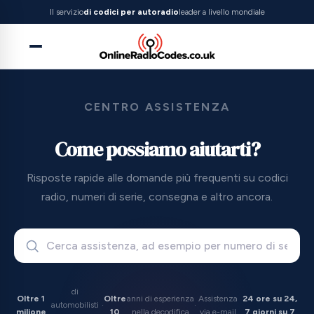
Il servizio
di codici per autoradio
leader a livello mondiale
CENTRO ASSISTENZA
Come possiamo aiutarti?
Risposte rapide alle domande più frequenti su codici
radio, numeri di serie, consegna e altro ancora.
di
Oltre 1
Oltre
anni di esperienza
Assistenza
24 ore su 24,
automobilisti
·
·
milione
10
nella decodifica
via e-mail
7 giorni su 7