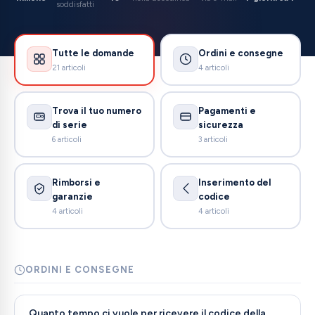
soddisfatti
Tutte le domande
Ordini e consegne
21 articoli
4 articoli
Trova il tuo numero
Pagamenti e
di serie
sicurezza
6 articoli
3 articoli
Rimborsi e
Inserimento del
garanzie
codice
4 articoli
4 articoli
ORDINI E CONSEGNE
Quanto tempo ci vuole per ricevere il codice della