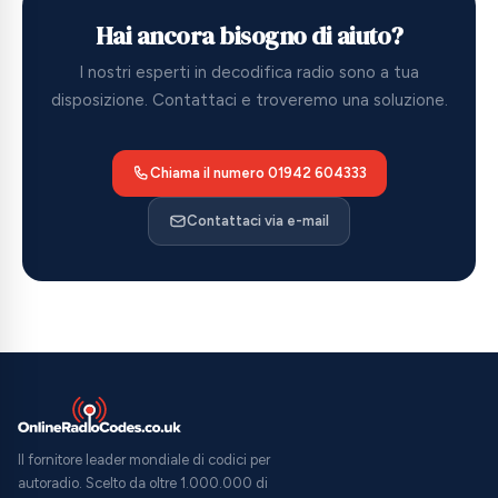
non è difettosa. Per sbloccarla nuovamente, basta
di inserire più codici.
Hai ancora bisogno di aiuto?
inserire il codice della radio.
I nostri esperti in decodifica radio sono a tua
disposizione. Contattaci e troveremo una soluzione.
Chiama il numero 01942 604333
Contattaci via e-mail
Il fornitore leader mondiale di codici per
autoradio. Scelto da oltre 1.000.000 di