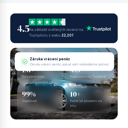
4.5
Na základě ověřených recenzí na
Trustpilotu z webu
22,201
Záruka vrácení peněz
Záruka vrácení peněz, pokud vám nedokážeme pomoci
1M+
4.5
Doručené kódy
Hodnocení na Trustpilot
99%
10+
Úspěšnost
Počet let působení na
trhu