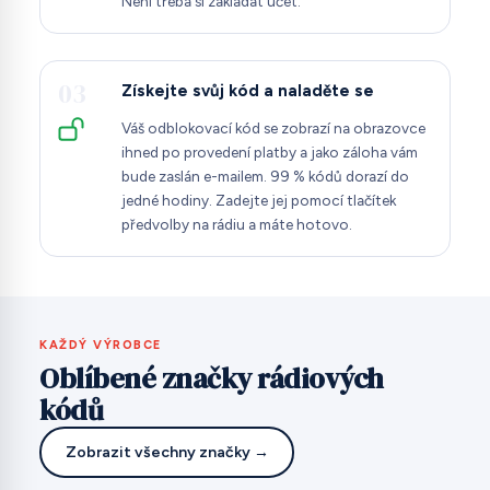
Není třeba si zakládat účet.
03
Získejte svůj kód a naladěte se
Váš odblokovací kód se zobrazí na obrazovce
ihned po provedení platby a jako záloha vám
bude zaslán e-mailem. 99 % kódů dorazí do
jedné hodiny. Zadejte jej pomocí tlačítek
předvolby na rádiu a máte hotovo.
KAŽDÝ VÝROBCE
Oblíbené značky rádiových
kódů
Zobrazit všechny značky →