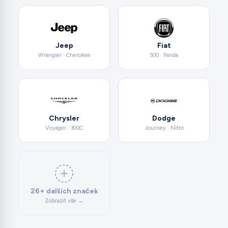
Jeep
Fiat
Wrangler · Cherokee
500 · Panda
Chrysler
Dodge
Voyager · 300C
Journey · Nitro
26+ dalších značek
Zobrazit vše →