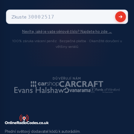
Zkuste
T00BE309752008
Nevíte, jaké je vaše sériové číslo? Najdete ho zde →
100% záruka vrácení peněz · Bezpečná platba · Okamžité doručení u
většiny seriálů
DŮVĚŘUJÍ NÁM
Přední světový dodavatel kódů k autorádiím.