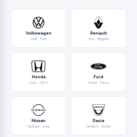
Volkswagen
Renault
Golf · Polo
Clio · Megane
Honda
Ford
Civic · CR-V
Fiesta · Focus
Nissan
Dacia
Qashqai · Juke
Sandero · Duster