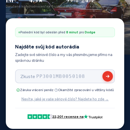
Doručené kódy
Hodnocení na Trustpilot
Úspěšnost
Vždy k dispozici
Poslední kód byl odeslán před
12 minut
pro
Ford
Najděte svůj kód autorádia
Zadejte své sériové číslo a my vás přesměrujeme přímo na
správnou stránku
Zkuste
BP738376741038
·
Záruka vrácení peněz
Okamžité zpracování u většiny kódů
Nevíte, jaké je vaše sériové číslo? Najdete ho zde →
22,201 recenze na