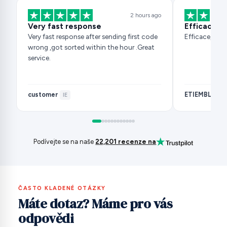
2 hours ago
Very fast response
Efficace
Very fast response after sending first code
Efficace, rien 
wrong ,got sorted within the hour .Great
service.
customer
ETIEMBLE JU
·
IE
Podívejte se na naše
22,201 recenze na
ČASTO KLADENÉ OTÁZKY
Máte dotaz? Máme pro vás
odpovědi