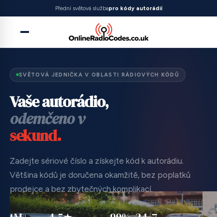
SVĚTOVÁ JEDNIČKA V OBLASTI RÁDIOVÝCH KÓDŮ
Vaše autorádio,
odemčeno v
sekund.
Zadejte sériové číslo a získejte kód k autorádiu.
Většina kódů je doručena okamžitě, bez poplatků
prodejce a bez zbytečných komplikací.
1M+
4.5★
99%
24/7