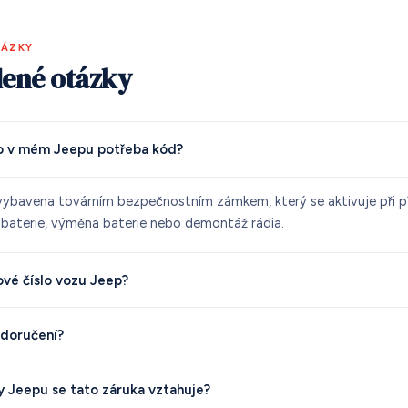
TÁZKY
dené otázky
io v mém Jeepu potřeba kód?
vybavena továrním bezpečnostním zámkem, který se aktivuje při př
 baterie, výměna baterie nebo demontáž rádia.
ové číslo vozu Jeep?
 doručení?
 Jeepu se tato záruka vztahuje?