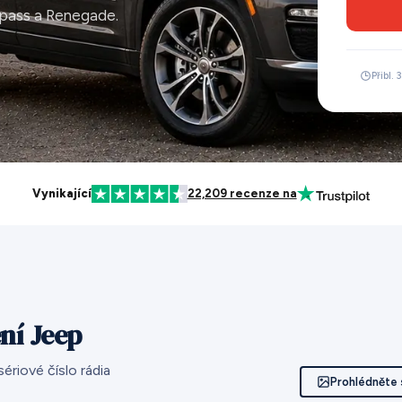
pass a Renegade.
Přibl.
Vynikající
22,209 recenze na
ení Jeep
riové číslo rádia
Prohlédněte s