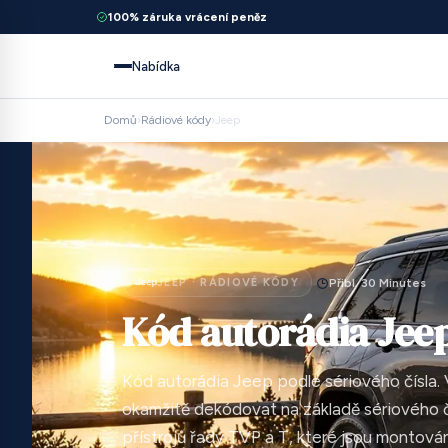
100% záruka vrácení peněz
Nabídka
Domů
›
Rádiové kódy
›
Jeep
JEEP · RÁDIOVÉ KÓDY
Přibl. 30 Minutes
Kód autorádia Jee
Kód autorádia Jeep podle sériového čísla. 
okamžitě dekódovat na základě sériového čí
přístrojů řady TVP a T, které jsou montov