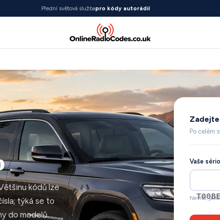
Přední světová služba
pro kódy autorádií
Zadejte 
Po celém s
p
Vaše sério
Většinu kódů lze
T001
Nevíte, jaké
sla; týká se to
ány do modelů