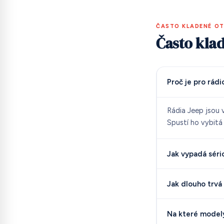
ČASTO KLADENÉ O
Často kla
Proč je pro rád
Rádia Jeep jsou 
Spustí ho vybitá
Jak vypadá séri
Jak dlouho trvá
Na které modely