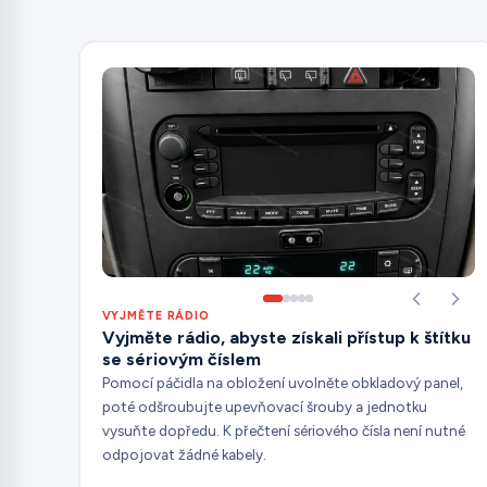
VYJMĚTE RÁDIO
Vyjměte rádio, abyste získali přístup k štítku
se sériovým číslem
Pomocí páčidla na obložení uvolněte obkladový panel,
poté odšroubujte upevňovací šrouby a jednotku
vysuňte dopředu. K přečtení sériového čísla není nutné
odpojovat žádné kabely.