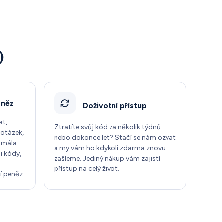
)
eněz
Doživotní přístup
at,
Ztratíte svůj kód za několik týdnů
 otázek,
nebo dokonce let? Stačí se nám ozvat
z mála
a my vám ho kdykoli zdarma znovu
i kódy,
zašleme. Jediný nákup vám zajistí
přístup na celý život.
í peněz.