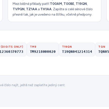
Mezi běžné příklady patří
T00AM
,
T00BE
,
T19QN
,
TVPQN
,
TZ1AA
a
TH1AA
. Zapište si celé sériové číslo
přesně tak, jak je uvedeno na štítku, včetně předpony.
 (DIGITS ONLY)
TM9
T19QN
TQN
12360370773
TM9218000020
T19QN041214314
TQN0
 číslo najít, ještě než zaplatíte jediný cent.