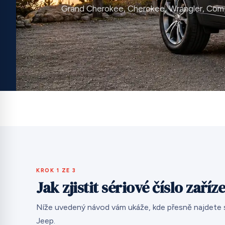
Grand Cherokee, Cherokee, Wrangler, Com
KROK 1 ZE 3
Jak zjistit sériové číslo zaříz
Níže uvedený návod vám ukáže, kde přesně najdete sé
Jeep.