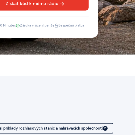
Získat kód k mému rádiu
 30 Minutes
Záruka vrácení peněz
Bezpečná platba
i příklady rozhlasových stanic a nahrávacích společností
2