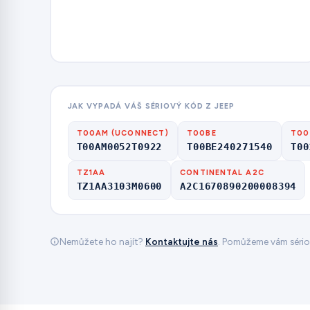
JAK VYPADÁ VÁŠ SÉRIOVÝ KÓD Z JEEP
T00AM (UCONNECT)
T00BE
T00
T00AM0052T0922
T00BE240271540
T00
TZ1AA
CONTINENTAL A2C
TZ1AA3103M0600
A2C1670890200008394
Nemůžete ho najít?
Kontaktujte nás
. Pomůžeme vám sériové