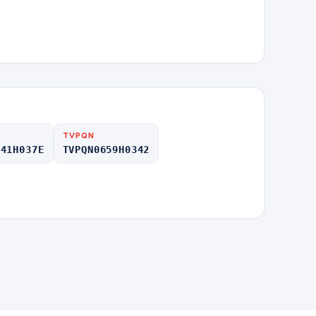
TVPQN
541H037E
TVPQN0659H0342