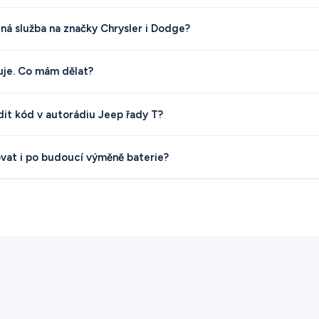
jná služba na značky Chrysler i Dodge?
uje. Co mám dělat?
it kód v autorádiu Jeep řady T?
at i po budoucí výměně baterie?