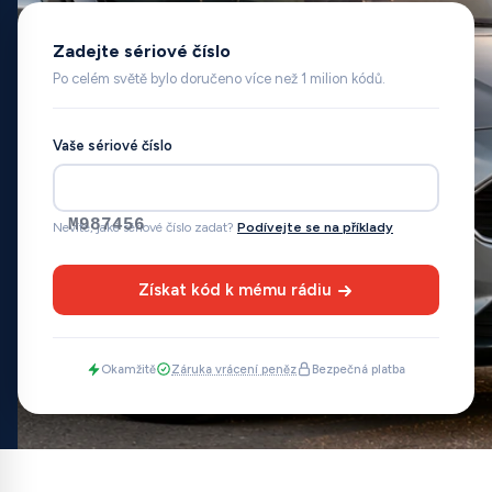
Zadejte sériové číslo
Po celém světě bylo doručeno více než 1 milion kódů.
Vaše sériové číslo
M987456
Nevíte, jaké sériové číslo zadat?
Podívejte se na příklady
Získat kód k mému rádiu
Okamžitě
Záruka vrácení peněz
Bezpečná platba