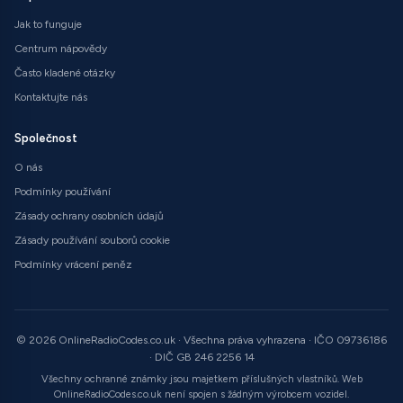
Jak to funguje
Centrum nápovědy
Často kladené otázky
Kontaktujte nás
Společnost
O nás
Podmínky používání
Zásady ochrany osobních údajů
Zásady používání souborů cookie
Podmínky vrácení peněz
© 2026 OnlineRadioCodes.co.uk · Všechna práva vyhrazena · IČO 09736186
· DIČ GB 246 2256 14
Všechny ochranné známky jsou majetkem příslušných vlastníků. Web
OnlineRadioCodes.co.uk není spojen s žádným výrobcem vozidel.