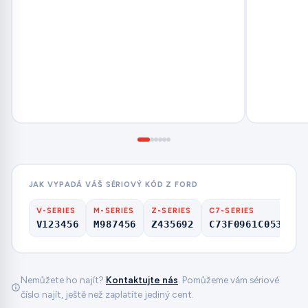
JAK VYPADÁ VÁŠ SÉRIOVÝ KÓD Z FORD
V-SERIES
M-SERIES
Z-SERIES
C7-SERIES
V123456
M987456
Z435692
C73F0961C0536857
Nemůžete ho najít?
Kontaktujte nás
. Pomůžeme vám sériové
číslo najít, ještě než zaplatíte jediný cent.