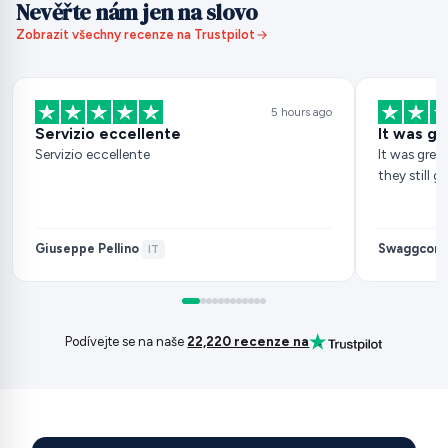
Nevěřte nám jen na slovo
Zobrazit všechny recenze na Trustpilot
5 hours ago
Servizio eccellente
It was gr
Servizio eccellente
It was great
they still 
Giuseppe Pellino
Swaggcorn
·
IT
Podívejte se na naše
22,220 recenze na