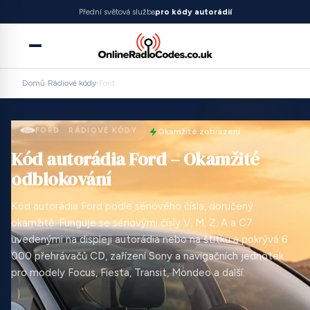
Přední světová služba
pro kódy autorádií
Domů
›
Rádiové kódy
›
Ford
FORD · RÁDIOVÉ KÓDY
Okamžité zobrazení
Kód autorádia Ford – Okamžité
odblokování
Kód autorádia Ford podle sériového čísla, doručený
okamžitě. Funguje se sériovými čísly V, M, Z, A a C7
uvedenými na displeji autorádia nebo na štítku a pokrývá 6
000 přehrávačů CD, zařízení Sony a navigačních jednotek
pro modely Focus, Fiesta, Transit, Mondeo a další.