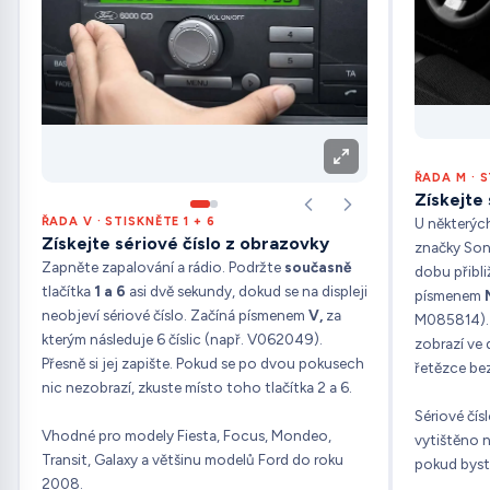
ŘADA M · S
Získejte
U některýc
ŘADA V · STISKNĚTE 1 + 6
Získejte sériové číslo z obrazovky
značky So
Zapněte zapalování a rádio. Podržte
současně
dobu přibli
tlačítka
1 a 6
asi dvě sekundy, dokud se na displeji
písmenem
neobjeví sériové číslo. Začíná písmenem
V,
za
M085814). P
kterým následuje 6 číslic (např. V062049).
zobrazí ve
Přesně si jej zapište. Pokud se po dvou pokusech
řetězce be
nic nezobrazí, zkuste místo toho tlačítka 2 a 6.
Sériové čís
Vhodné pro modely Fiesta, Focus, Mondeo,
vytištěno n
Transit, Galaxy a většinu modelů Ford do roku
pokud byste
2008.