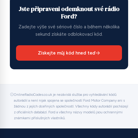
Jste připraveni odemknout své rádio
Ford?
Zadejte výše své sériové číslo a během několika
sekund získáte odblokovací kód.
Získejte můj kód hned teď
OnlineRadioCodes.co.uk je nezávislá služba pro vyhledávání kódů
autorádií a není nijak spojena se společností Ford Motor Company ani s
žádnou z jejích dceřiných společností. Všechny kódy autorádií pocházejí
z oficiálních databází. Ford a všechny názvy modelů jsou ochrannými
známkami příslušných vlastníků.