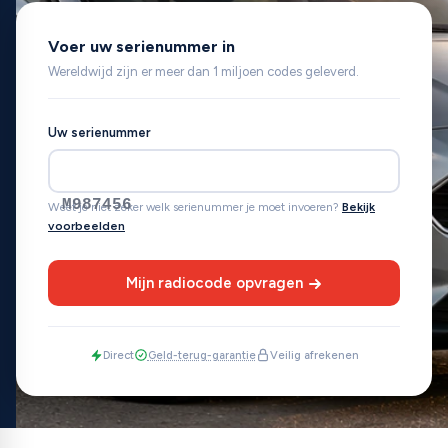
Voer uw serienummer in
Wereldwijd zijn er meer dan 1 miljoen codes geleverd.
Uw serienummer
M987456
Weet je niet zeker welk serienummer je moet invoeren?
Bekijk
voorbeelden
Mijn radiocode opvragen
Direct
Geld-terug-garantie
Veilig afrekenen