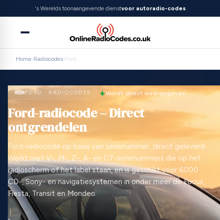
's Werelds toonaangevende dienst
voor autoradio-codes
Home
›
Radiocodes
›
Ford
FORD · RADIOCODES
Wordt direct weergegeven
Ford-radiocode – Direct
ontgrendelen
Ford-radiocode op basis van serienummer, direct geleverd.
Werkt met V-, M-, Z-, A- en C7-serienummers die op het
radioscherm of het label staan, en is geschikt voor 6000
CD-, Sony- en navigatiesystemen in onder meer de Focus,
Fiesta, Transit en Mondeo.