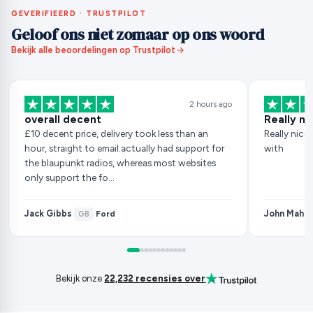
GEVERIFIEERD · TRUSTPILOT
Geloof ons niet zomaar op ons woord
Bekijk alle beoordelingen op Trustpilot
2 hours ago
overall decent
Really ni
£10 decent price, delivery took less than an
Really nice
hour, straight to email.actually had support for
with
the blaupunkt radios, whereas most websites
only support the fo…
Jack Gibbs
John Mahe
Ford
·
GB
·
Bekijk onze
22,232 recensies over