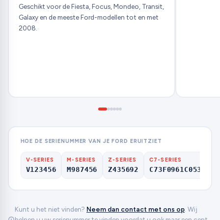
Geschikt voor de Fiesta, Focus, Mondeo, Transit,
Galaxy en de meeste Ford-modellen tot en met
2008.
HOE DE SERIENUMMER VAN JE FORD ERUITZIET
V-SERIES
M-SERIES
Z-SERIES
C7-SERIES
V123456
M987456
Z435692
C73F0961C0536857
Kunt u het niet vinden?
Neem dan contact met ons op
. Wij
helpen u uw serienummer te vinden voordat u ook maar een cent