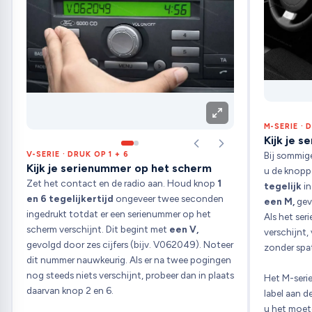
M-SERIE · 
Kijk je 
Bij sommig
V-SERIE · DRUK OP 1 + 6
Kijk je serienummer op het scherm
u de knop
Zet het contact en de radio aan. Houd knop
1
tegelijk
in
en 6 tegelijkertijd
ongeveer twee seconden
een M,
gevo
ingedrukt totdat er een serienummer op het
Als het ser
scherm verschijnt. Dit begint met
een V,
verschijnt,
gevolgd door zes cijfers (bijv. V062049). Noteer
zonder spat
dit nummer nauwkeurig. Als er na twee pogingen
nog steeds niets verschijnt, probeer dan in plaats
Het M-seri
daarvan knop 2 en 6.
label aan d
u het moet