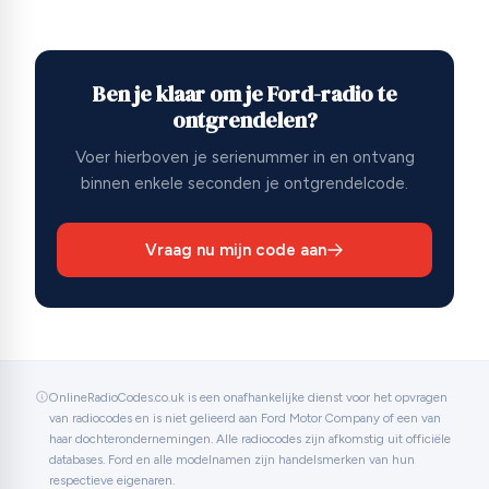
Ben je klaar om je Ford-radio te
ontgrendelen?
Voer hierboven je serienummer in en ontvang
binnen enkele seconden je ontgrendelcode.
Vraag nu mijn code aan
OnlineRadioCodes.co.uk is een onafhankelijke dienst voor het opvragen
van radiocodes en is niet gelieerd aan Ford Motor Company of een van
haar dochterondernemingen. Alle radiocodes zijn afkomstig uit officiële
databases. Ford en alle modelnamen zijn handelsmerken van hun
respectieve eigenaren.