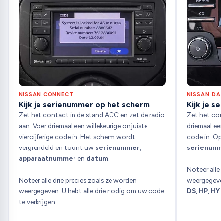
NISSAN CONNECT
NISSAN D
Kijk je serienummer op het scherm
Kijk je 
Zet het contact in de stand ACC en zet de radio
Zet het con
aan. Voer driemaal een willekeurige onjuiste
driemaal een
viercijferige code in. Het scherm wordt
code in. O
vergrendeld en toont uw
serienummer
,
serienum
apparaatnummer
en
datum
.
Noteer alle
Noteer alle drie precies zoals ze worden
weergegeve
weergegeven. U hebt alle drie nodig om uw code
DS
,
HP
,
HY
te verkrijgen.