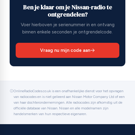
Ben je klaar om je Nissan-radio te
ontgrendelen?
Voer hierboven je serienummer in en ontvang
binnen enkele seconden je ontgrendelcode.
Vraag nu mijn code aan
OnlineRadioCodes.co.uk is een onafhankelijke dienst voor het opvragen
van radiocodes en is niet gelieerd aan Nissan Motor Company Ltd of een
van haar dochterondernemingen. Alle radiocodes zijn afkomstig uit de
officiële database van Nissan. Nissan en alle modelnamen zijn
handelsmerken van hun respectieve eigenaren.