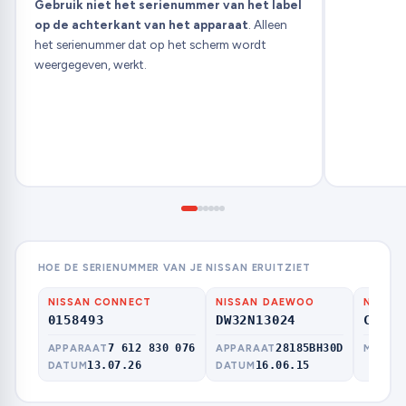
Gebruik niet het serienummer van het label
op de achterkant van het apparaat
. Alleen
het serienummer dat op het scherm wordt
weergegeven, werkt.
HOE DE SERIENUMMER VAN JE NISSAN ERUITZIET
NISSAN CONNECT
NISSAN DAEWOO
NISSAN
0158493
DW32N13024
CL094
7 612 830 076
28185BH30D
APPARAAT
APPARAAT
MODEL
13.07.26
16.06.15
DATUM
DATUM