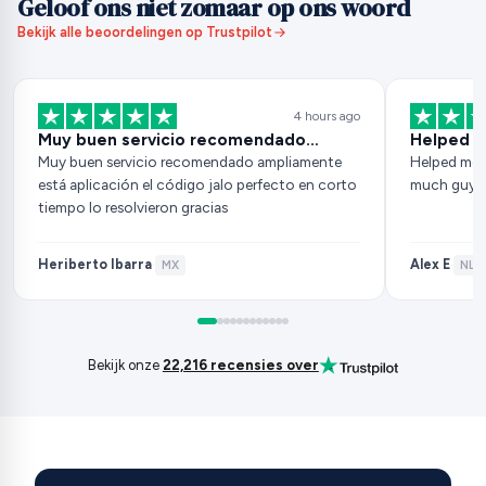
Geloof ons niet zomaar op ons woord
Bekijk alle beoordelingen op Trustpilot
4 hours ago
Muy buen servicio recomendado…
Helped m
Muy buen servicio recomendado ampliamente
Helped me 
está aplicación el código jalo perfecto en corto
much guys
tiempo lo resolvieron gracias
Heriberto Ibarra
Alex E
·
MX
·
NL
·
Bekijk onze
22,216 recensies over