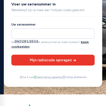
Voer uw serienummer in
Wereldwijd zijn er meer dan 1 miljoen codes geleverd.
Uw serienummer
DW32N13024
Weet je niet zeker welk serienummer je moet invoeren?
Bekijk
voorbeelden
Mijn radiocode opvragen
Ca. 6 uur
Geld-terug-garantie
Veilig afrekenen