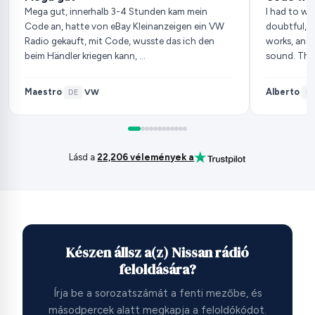
Mega gut, innerhalb 3-4 Stunden kam mein
I had to wai
Code an, hatte von eBay Kleinanzeigen ein VW
doubtful, b
Radio gekauft, mit Code, wusste das ich den
works, and 
beim Händler kriegen kann, …
sound. Tha
Maestro
Alberto
VW
·
DE
·
·
ES
Lásd a
22,206 vélemények a
Készen állsz a(z) Nissan rádió
feloldására?
Írja be a sorozatszámát a fenti mezőbe, és
másodpercek alatt megkapja a feloldókódot.