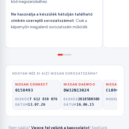
kód megszerzéséhez.
Ne használja a készülék hátulján található
címkén szereplő sorozatszámot
. Csak a
képernyőn megjelenő sorozatszám működik.
HOGYAN NÉZ KI A(Z) NISSAN SOROZATSZÁMA?
NISSAN CONNECT
NISSAN DAEWOO
NISSAN CLA
0158493
DW32N13024
CL0940900
7 612 830 076
28185BH30D
PN-3
ESZKÖZ
ESZKÖZ
MODELL
13.07.26
16.06.15
DÁTUM
DÁTUM
Nem találja?
Vegye fel velünk a kapcsolatot
! Segítünk