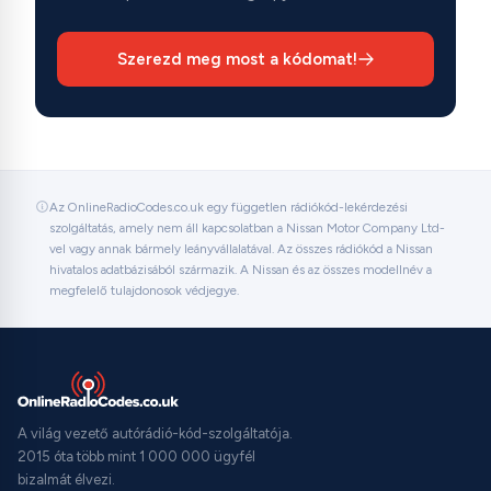
Szerezd meg most a kódomat!
Az OnlineRadioCodes.co.uk egy független rádiókód-lekérdezési
szolgáltatás, amely nem áll kapcsolatban a Nissan Motor Company Ltd-
vel vagy annak bármely leányvállalatával. Az összes rádiókód a Nissan
hivatalos adatbázisából származik. A Nissan és az összes modellnév a
megfelelő tulajdonosok védjegye.
A világ vezető autórádió-kód-szolgáltatója.
2015 óta több mint 1 000 000 ügyfél
bizalmát élvezi.