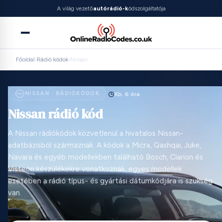
A világ vezető
autórádió-k
ódszolgáltatója
Főoldal
›
Rádió kódok
›
Nissan
NISSAN · RÁDIÓKÓDOK
Kb. 6 óra
Nissan rádió kód
A Nissan rádiókódok közvetlenül a hivatalos Nissan-
adatbázisból származnak. A kódok a Micra, Qashqai, Juke,
Navara és egyéb modellekben található Bosch, Clarion és
Visteon készülékekre vonatkoznak; egyes modellek
esetében a rádió típus- és gyártási dátumkódjára is szükség
van.