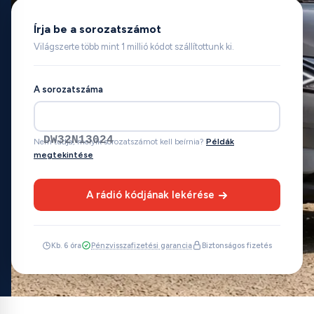
Írja be a sorozatszámot
Világszerte több mint 1 millió kódot szállítottunk ki.
A sorozatszáma
DW32N13024
Nem tudja, melyik sorozatszámot kell beírnia?
Példák
megtekintése
A rádió kódjának lekérése
Kb. 6 óra
Pénzvisszafizetési garancia
Biztonságos fizetés