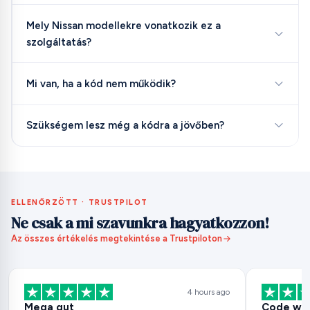
Mely Nissan modellekre vonatkozik ez a
szolgáltatás?
Mi van, ha a kód nem működik?
Szükségem lesz még a kódra a jövőben?
ELLENŐRZÖTT · TRUSTPILOT
Ne csak a mi szavunkra hagyatkozzon!
Az összes értékelés megtekintése a Trustpiloton
4 hours ago
Mega gut
Code wor