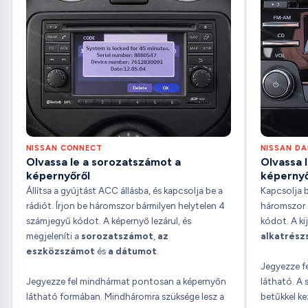
NISSAN CONNECT
NISSAN D
Olvassa le a sorozatszámot a
Olvassa 
képernyőről
képernyő
Állítsa a gyújtást ACC állásba, és kapcsolja be a
Kapcsolja b
rádiót. Írjon be háromszor bármilyen helytelen 4
háromszor 
számjegyű kódot. A képernyő lezárul, és
kódot. A ki
megjeleníti a
sorozatszámot
,
az
alkatrész
eszközszámot
és
a dátumot
.
Jegyezze f
Jegyezze fel mindhármat pontosan a képernyőn
látható. A
látható formában. Mindháromra szüksége lesz a
betűkkel k