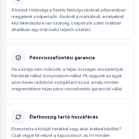
A kódok többsége a fizetés feldolgozásának pillanatában
megjelenik a képernyőn. Azoknál a márkáknál, amelyeknél
kézi lekérdezésre van szükség, csapatunk üzleti órákban
általában egy órán belül teljesíti a kérést.
Pénzvisszafizetési garancia
Ha a kódja nem működik, a teljes összeget visszatérítjük.
Kérdések nélkül, bonyodalom nélkül. Mi vagyunk az egyik
azon kevés rádiókód-szolgáltató közül, amely minden
megrendelésre teljes pénz-visszafizetési garanciát vállal.
Élethosszig tartó hozzáférés
Elvesztette a kódját hetekkel vagy akár évekkel később?
Csak vegye fel velünk a kapcsolatot, és mi minden