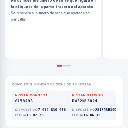
No utilices el número de serie que figura en
la etiqueta de la parte trasera del aparato
.
Solo servirá el número de serie que aparece en
pantalla.
CÓMO ES EL NÚMERO DE SERIE DE TU NISSAN
NISSAN CONNECT
NISSAN DAEWOO
NI
0158493
DW32N13024
CL
7 612 830 076
28185BH30D
DISPOSITIVO
DISPOSITIVO
MO
13.07.26
16.06.15
FECHA
FECHA