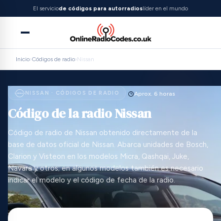
El servicio
de códigos para autorradios
líder en el mundo
Inicio
›
Códigos de radio
›
Nissan
NISSAN · CÓDIGOS DE RADIO
Aprox. 6 horas
Código de la radio Nissan
Código de radio de Nissan obtenido directamente de la
base de datos oficial de Nissan. Abarca unidades de Bosch,
Clarion y Visteon en los modelos Micra, Qashqai, Juke,
Navara y otros; en algunos modelos también es necesario
indicar el modelo y el código de fecha de la radio.