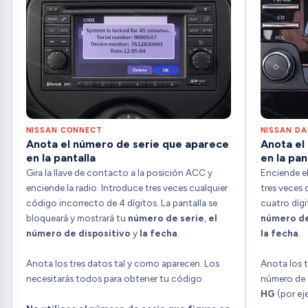
NISSAN CONNECT
NISSAN D
Anota el número de serie que aparece
Anota el
en la pantalla
en la pan
Gira la llave de contacto a la posición ACC y
Enciende el
enciende la radio. Introduce tres veces cualquier
tres veces 
código incorrecto de 4 dígitos. La pantalla se
cuatro dígi
bloqueará y mostrará tu
número de serie
,
el
número de
número de dispositivo
y
la fecha
.
la fecha
.
Anota los tres datos tal y como aparecen. Los
Anota los t
necesitarás todos para obtener tu código.
número de 
HG
(por e