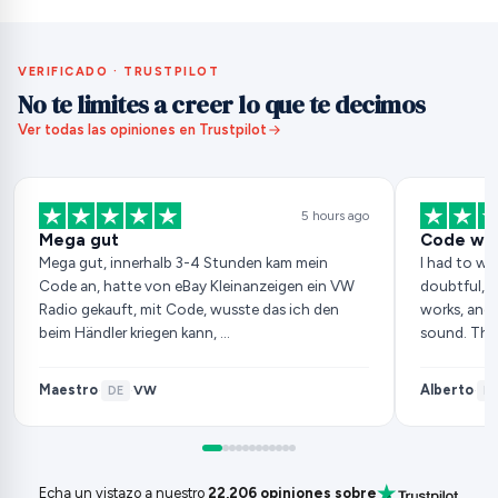
VERIFICADO · TRUSTPILOT
No te limites a creer lo que te decimos
Ver todas las opiniones en Trustpilot
5 hours ago
Mega gut
Code wor
Mega gut, innerhalb 3-4 Stunden kam mein
I had to wai
Code an, hatte von eBay Kleinanzeigen ein VW
doubtful, b
Radio gekauft, mit Code, wusste das ich den
works, and 
beim Händler kriegen kann, …
sound. Tha
Maestro
Alberto
VW
·
DE
·
·
ES
Echa un vistazo a nuestro
22,206 opiniones sobre