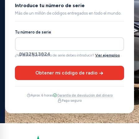
Introduce tu número de serie
Más de un millón de códigos entregados en todo el mundo.
Tu número de serie
DW32N13024
¿No sabes qué número de serie debes introducir?
Ver ejemplos
Obtener mi código de radio
Aprox. 6 horas
Garantía de devolución del dinero
Pago seguro