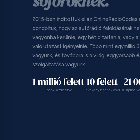
sofőröknek.
2015-ben indítottuk el az OnlineRadioCodes s
gondoltuk, hogy az autórádió feloldásának n
vagyonba kerülnie, egy hétig tartania, vagy
való utazást igényelnie. Több mint egymillió üg
vagyunk, és továbbra is a világ leggyorsabb
szolgáltatása vagyunk.
1 millió felett
10 felett
21 
Kódok kézbesítve
Tevékenységének évei
Trustpilot-