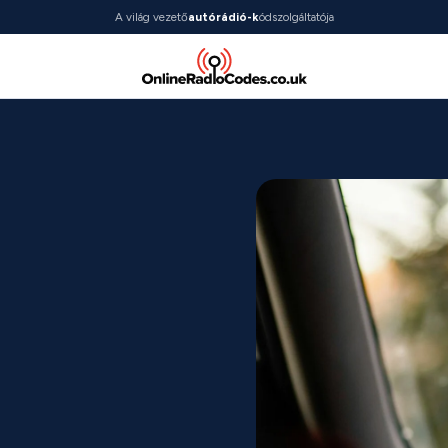
A világ vezető
autórádió-k
ódszolgáltatója