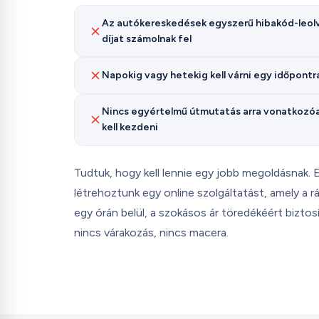
Az autókereskedések egyszerű hibakód-leol
díjat számolnak fel
Napokig vagy hetekig kell várni egy időpontr
Nincs egyértelmű útmutatás arra vonatkozóan,
kell kezdeni
Tudtuk, hogy kell lennie egy jobb megoldásnak.
létrehoztunk egy online szolgáltatást, amely a 
egy órán belül, a szokásos ár töredékéért biztosí
nincs várakozás, nincs macera.