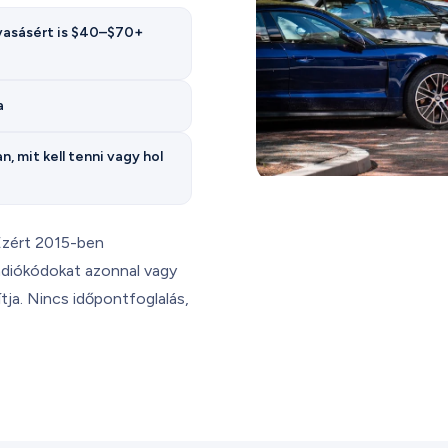
vasásért is $40–$70+
a
 mit kell tenni vagy hol
 Ezért 2015-ben
rádiókódokat azonnal vagy
tja. Nincs időpontfoglalás,