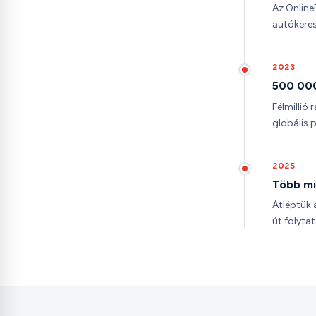
Az Online
autókere
2023
500 000
Félmillió 
globális 
2025
Több mi
Átléptük 
út folytat