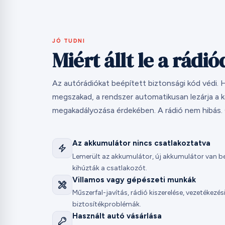
JÓ TUDNI
Miért állt le a rádió
Az autórádiókat beépített biztonsági kód védi. H
megszakad, a rendszer automatikusan lezárja a k
megakadályozása érdekében. A rádió nem hibás. Cs
Az akkumulátor nincs csatlakoztatva
Lemerült az akkumulátor, új akkumulátor van ben
kihúzták a csatlakozót.
Villamos vagy gépészeti munkák
Műszerfal-javítás, rádió kiszerelése, vezetékez
biztosítékproblémák.
Használt autó vásárlása