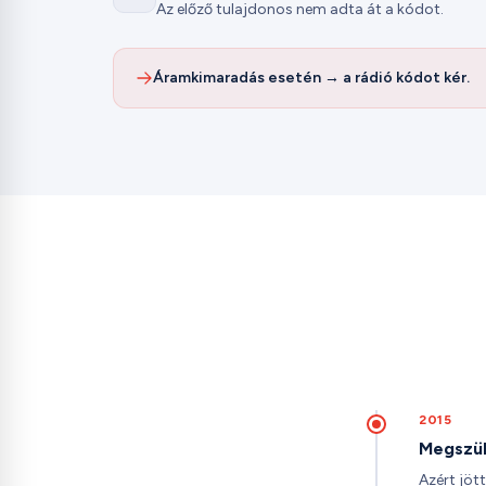
Az előző tulajdonos nem adta át a kódot.
Áramkimaradás esetén → a rádió kódot kér.
2015
Megszül
Azért jöt