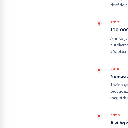
dekódolás
2017
100 000
A hír ter
autókeres
kódolásm
2018
Nemzetk
Tevékenys
tegyük az
megbízhat
2020
A világ