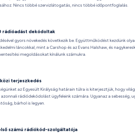
ához. Nincs többé szervizlátogatás, nincs többé időpontfoglalás.
 rádióadást dekódoltak
jedésével gyors növekedés következik be. Együttműködést kezdünk oly
kedelmi láncokkal, mint a Carshop és az Evans Halshaw, és nagykeres
entesítési megoldásokat kínálunk számukra.
özi terjeszkedés
égünket az Egyesült Királyság határain túlra is kiterjesztjük, hogy vilá
 azonnali rádiódekódolást ügyfeleink számára. Ugyanaz a sebesség, 
óság, bárhol is legyen.
 első számú rádiókód-szolgáltatója