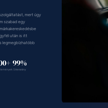
zolgáltatást, mert úgy
em szabad egy
 a márkakereskedésbe
yfél után is itt
 és legmegbízhatóbb
000+
99%
vélemények
Sikerarány