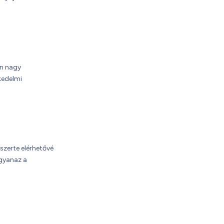
an nagy
kedelmi
gszerte elérhetővé
ugyanaz a