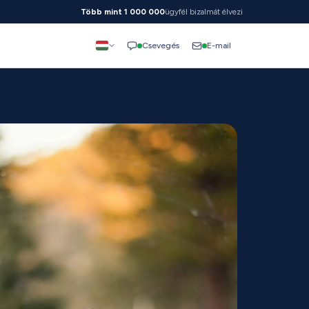
Több mint 1 000 000
ügyfél bizalmát élvezi
E-mail
Csevegés