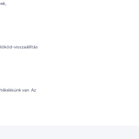
yek,
diókód-visszaállítás
rtékelésünk van. Az