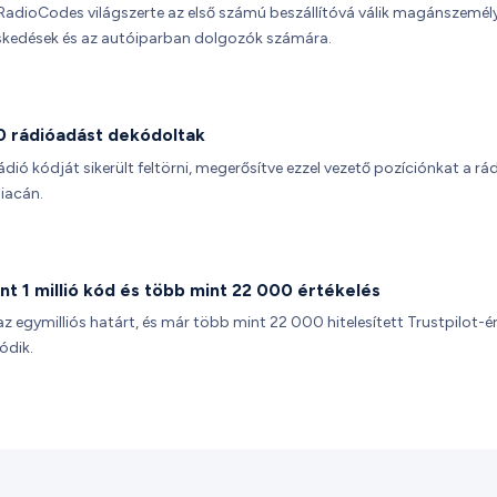
RadioCodes világszerte az első számú beszállítóvá válik magánszemél
skedések és az autóiparban dolgozók számára.
 rádióadást dekódoltak
rádió kódját sikerült feltörni, megerősítve ezzel vezető pozíciónkat a rá
piacán.
nt 1 millió kód és több mint 22 000 értékelés
az egymilliós határt, és már több mint 22 000 hitelesített Trustpilot-é
ódik.