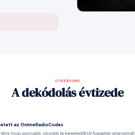
UTAZÁSUNK
A dekódolás évtizede
etett az OnlineRadioCodes
t létre, hogy gyorsabb, olcsóbb és kereskedőktől független alternatívát