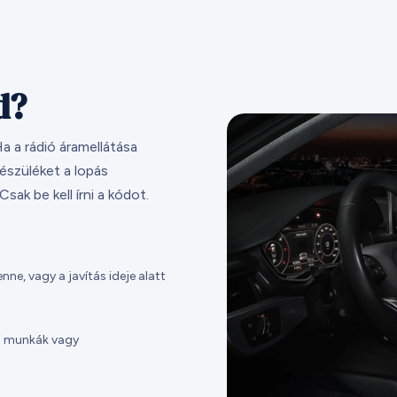
d?
a a rádió áramellátása
észüléket a lopás
ak be kell írni a kódot.
ne, vagy a javítás ideje alatt
ési munkák vagy