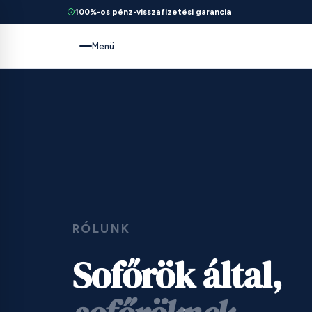
100%-os pénz-visszafizetési garancia
Menü
RÓLUNK
Sofőrök által,