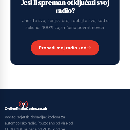
Jesi li spreman otključati svoj
radio?
Unesite svoj serijski broj i dobijte svoj kod u
sekundi. 100% zajamčeno povrat novca.
Pronađi moj radio kod
Vodeći svjetski dobavljač kodova za
automobilsko radio. Pouzdano od više od
1.000.000 kupaca od 2015. godine.