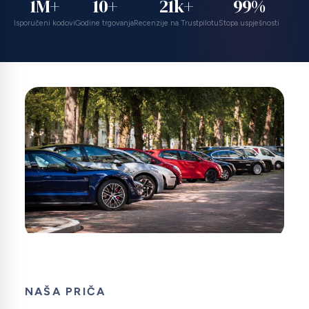
1M+
10+
21k+
99%
Isporučeni kodovi
Godine trgovanja
Recenzije na Trustpilotu
Stopa uspješnosti
NAŠA PRIČA