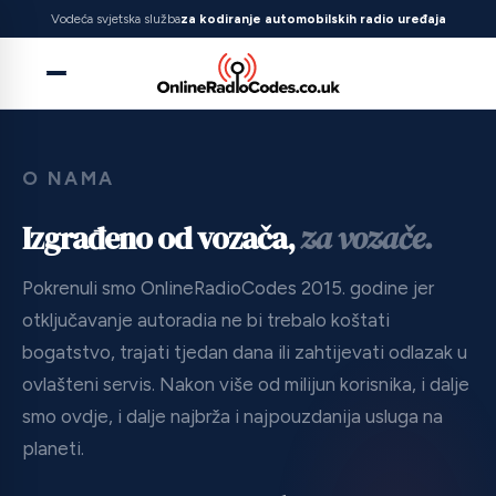
Vodeća svjetska služba
za kodiranje automobilskih radio uređaja
O NAMA
Izgrađeno od vozača,
za vozače.
Pokrenuli smo OnlineRadioCodes 2015. godine jer
otključavanje autoradia ne bi trebalo koštati
bogatstvo, trajati tjedan dana ili zahtijevati odlazak u
ovlašteni servis. Nakon više od milijun korisnika, i dalje
smo ovdje, i dalje najbrža i najpouzdanija usluga na
planeti.