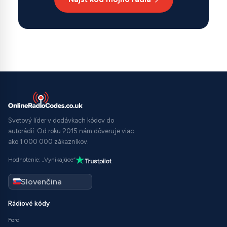
Svetový líder v dodávkach kódov do
autorádií. Od roku 2015 nám dôveruje viac
ako 1 000 000 zákazníkov.
Hodnotenie: „Vynikajúce“
Rádiové kódy
Ford