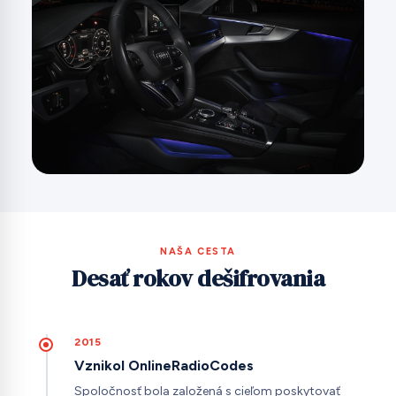
NAŠA CESTA
Desať rokov dešifrovania
2015
Vznikol OnlineRadioCodes
Spoločnosť bola založená s cieľom poskytovať