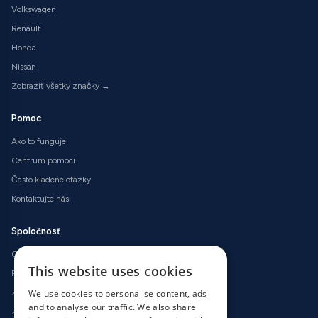
Volkswagen
Renault
Honda
Nissan
Zobraziť všetky značky →
Pomoc
Ako to funguje
Centrum pomoci
Často kladené otázky
Kontaktujte nás
Spoločnosť
O nás
This website uses cookies
Podmienky používania
Zásady ochrany osobných údajov
We use cookies to personalise content, ads
and to analyse our traffic. We also share
Zásady používania súborov cookie