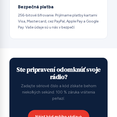
Bezpečná platba
256-bitové šifrovanie. Prijímame platby kartami
Visa, Mastercard, cez PayPal, Apple Pay a Google
Pay. Vaše údaje sú u nás v bezpečí.
Ste pripravení odomknúť svoje
rádio?
Zadajte sériové číslo a kód získate behom
niekoľkých sekúnd. 100 % záruka vrátenia
peňazí.
Nájsť kód môjho rádia