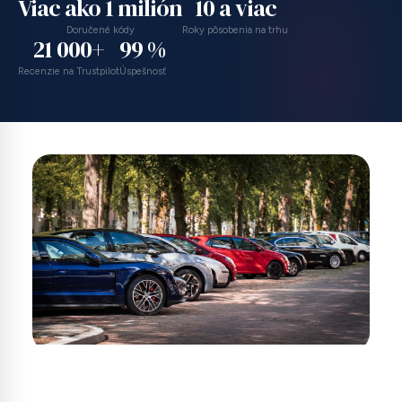
Viac ako 1 milión
10 a viac
Doručené kódy
Roky pôsobenia na trhu
21 000+
99 %
Recenzie na Trustpilot
Úspešnosť