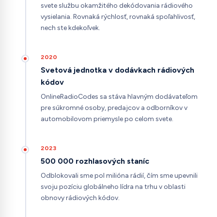
svete službu okamžitého dekódovania rádiového
vysielania. Rovnaká rýchlosť, rovnaká spoľahlivosť,
nech ste kdekoľvek.
2020
Svetová jednotka v dodávkach rádiových
kódov
OnlineRadioCodes sa stáva hlavným dodávateľom
pre súkromné osoby, predajcov a odborníkov v
automobilovom priemysle po celom svete.
2023
500 000 rozhlasových staníc
Odblokovali sme pol milióna rádií, čím sme upevnili
svoju pozíciu globálneho lídra na trhu v oblasti
obnovy rádiových kódov.