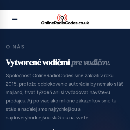
Dôveruje nám
viac ako 1 000 000
zákazníkov
O NÁS
Vytvorené vodičmi
pre vodičov.
Spoločnosť OnlineRadioCodes sme založili v roku
2015, pretože odblokovanie autorádia by nemalo stáť
majland, trvať týždeň ani si vyžadovať návštevu
predajcu. Aj po viac ako milióne zákazníkov sme tu
stále a naďalej sme najrýchlejšou a
najdôveryhodnejšou službou na svete.