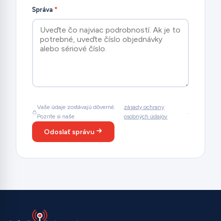
Správa
*
Vaše údaje zostávajú dôverné.
zásady ochrany
.
Pozrite si naše
osobných údajov
Odoslať správu