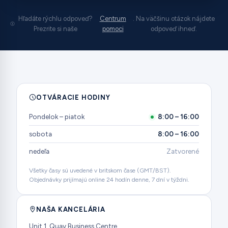
Hľadáte rýchlu odpoveď?
Centrum
. Na väčšinu otázok nájdete
Prezrite si naše
pomoci
odpoveď ihneď.
OTVÁRACIE HODINY
Pondelok – piatok
8:00 – 16:00
sobota
8:00 – 16:00
nedeľa
Zatvorené
Všetky časy sú uvedené v britskom čase (GMT/BST).
Objednávky prijímajú online 24 hodín denne, 7 dní v týždni.
NAŠA KANCELÁRIA
Unit 1, Quay Business Centre