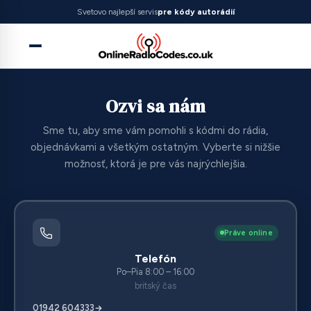
Svetovo najlepší servis
pre kódy autorádií
Ozvi sa nám
Sme tu, aby sme vám pomohli s kódmi do rádia,
objednávkami a všetkým ostatným. Vyberte si nižšie
možnosť, ktorá je pre vás najrýchlejšia.
Práve online
Telefón
Po–Pia 8:00 – 16:00
britský čas
01942 604333