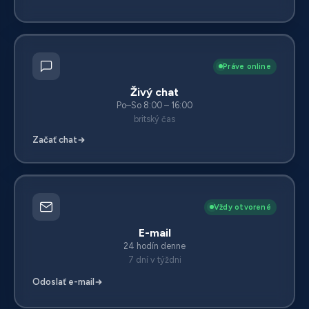
Práve online
Živý chat
Po–So 8:00 – 16:00
britský čas
Začať chat
Vždy otvorené
E-mail
24 hodín denne
7 dní v týždni
Odoslať e-mail