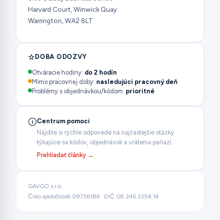
Harvard Court, Winwick Quay
Warrington, WA2 8LT
DOBA ODOZVY
Otváracie hodiny:
do 2 hodín
Mimo pracovnej doby:
nasledujúci pracovný deň
Problémy s objednávkou/kódom:
prioritné
Centrum pomoci
Nájdite si rýchle odpovede na najčastejšie otázky
týkajúce sa kódov, objednávok a vrátenia peňazí.
Prehliadať články →
GAVGO s.r.o.
Číslo spoločnosti 09736186 · DIČ GB 246 2256 14