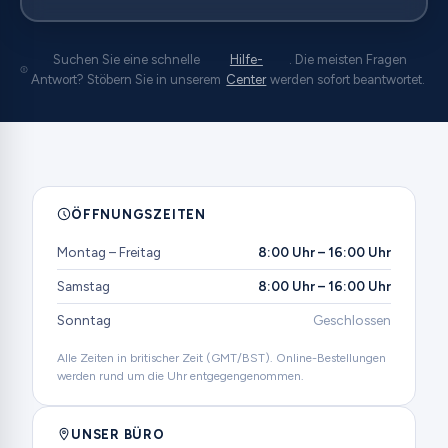
Suchen Sie eine schnelle
Hilfe-
. Die meisten Fragen
Antwort? Stöbern Sie in unserem
Center
werden sofort beantwortet.
ÖFFNUNGSZEITEN
Montag – Freitag
8:00 Uhr – 16:00 Uhr
Samstag
8:00 Uhr – 16:00 Uhr
Sonntag
Geschlossen
Alle Zeiten in britischer Zeit (GMT/BST). Online-Bestellungen
werden rund um die Uhr entgegengenommen.
UNSER BÜRO