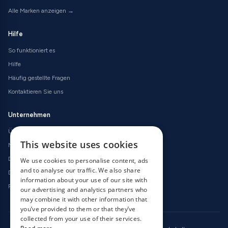
Alle Marken anzeigen →
Hilfe
So funktioniert es
Hilfe
Häufig gestellte Fragen
Kontaktieren Sie uns
Unternehmen
Über uns
This website uses cookies
Nutzungsbedingungen
Datenschutzerklärung
We use cookies to personalise content, ads
and to analyse our traffic. We also share
Datenschutzerklärung
information about your use of our site with
Rückerstattungsrichtlinien
our advertising and analytics partners who
may combine it with other information that
you’ve provided to them or that they’ve
collected from your use of their services.