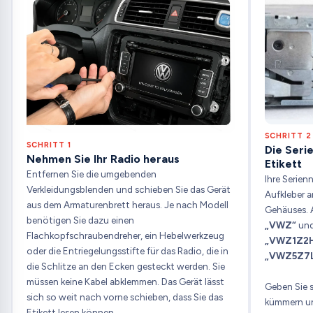
SCHRITT 2
SCHRITT 1
Die Seri
Nehmen Sie Ihr Radio heraus
Etikett
Entfernen Sie die umgebenden
Ihre Serien
Verkleidungsblenden und schieben Sie das Gerät
Aufkleber a
aus dem Armaturenbrett heraus. Je nach Modell
Gehäuses. 
benötigen Sie dazu einen
„VWZ“
und
Flachkopfschraubendreher, ein Hebelwerkzeug
„VWZ1Z2H
oder die Entriegelungsstifte für das Radio, die in
„VWZ5Z7
die Schlitze an den Ecken gesteckt werden. Sie
müssen keine Kabel abklemmen. Das Gerät lässt
Geben Sie s
sich so weit nach vorne schieben, dass Sie das
kümmern un
Etikett lesen können.