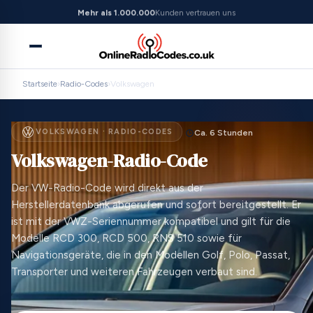
Mehr als 1.000.000
Kunden vertrauen uns
Startseite
›
Radio-Codes
›
Volkswagen
VOLKSWAGEN · RADIO-CODES
Ca. 6 Stunden
Volkswagen-Radio-Code
Der VW-Radio-Code wird direkt aus der
Herstellerdatenbank abgerufen und sofort bereitgestellt. Er
ist mit der VWZ-Seriennummer kompatibel und gilt für die
Modelle RCD 300, RCD 500, RNS 510 sowie für
Navigationsgeräte, die in den Modellen Golf, Polo, Passat,
Transporter und weiteren Fahrzeugen verbaut sind.