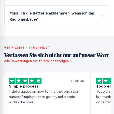
Muss ich die Batterie abklemmen, wenn ich das
Radio ausbaue?
VERIFIZIERT · TRUSTPILOT
Verlassen Sie sich nicht nur auf unser Wort
Alle Bewertungen auf Trustpilot anzeigen
1 hour ago
Simple process.
Todo el s
Helpful guides on how to find the radio serial
Todo el ser
number.Simple process, got my radio code
la breveda
within the hour.
correctam