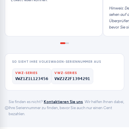
Hinweis: De
sehen auf d
Überprüfen 
bevor Sie s
SO SIEHT IHRE VOLKSWAGEN-SERIENNUMMER AUS
VWZ-SERIES
VWZ-SERIES
VWZ1Z1L123456
VWZ2Z2F1394291
Sie finden es nicht?
Kontaktieren Sie uns
. Wir helfen Ihnen dabei,
Ihre Seriennummer zu finden, bevor Sie auch nur einen Cent
bezahlen.