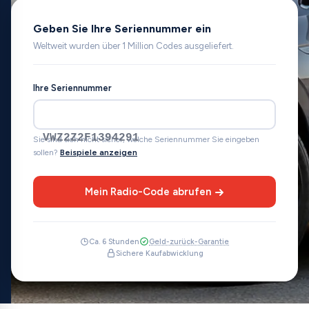
Geben Sie Ihre Seriennummer ein
Weltweit wurden über 1 Million Codes ausgeliefert.
Ihre Seriennummer
VWZ2Z2F1394291
Sie sind sich nicht sicher, welche Seriennummer Sie eingeben
sollen?
Beispiele anzeigen
Mein Radio-Code abrufen
Ca. 6 Stunden
Geld-zurück-Garantie
Sichere Kaufabwicklung