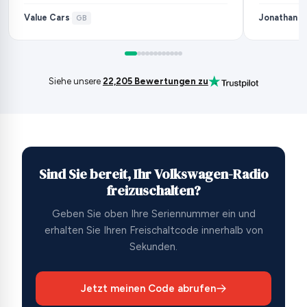
Value Cars
Jonathan P
·
GB
Siehe unsere
22,205 Bewertungen zu
Sind Sie bereit, Ihr Volkswagen-Radio
freizuschalten?
Geben Sie oben Ihre Seriennummer ein und
erhalten Sie Ihren Freischaltcode innerhalb von
Sekunden.
Jetzt meinen Code abrufen