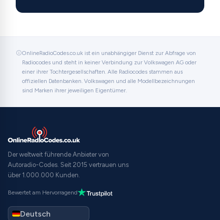
OnlineRadioCodes.co.uk ist ein unabhängiger Dienst zur Abfrage von
Radiocodes und steht in keiner Verbindung zur Volkswagen AG oder
einer ihrer Tochtergesellschaften. Alle Radiocodes stammen aus
offiziellen Datenbanken. Volkswagen und alle Modellbezeichnungen
sind Marken ihrer jeweiligen Eigentümer.
Der weltweit führende Anbieter von
Autoradio-Codes. Seit 2015 vertrauen uns
über 1.000.000 Kunden.
Bewertet am Hervorragend