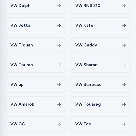
VW Delphi
VW RNS 310
VW Jetta
VW Käfer
VW Tiguan
VW Caddy
VW Touran
VW Sharan
VW up
VW Scirocco
VW Amarok
VW Touareg
VW CC
VW Eos