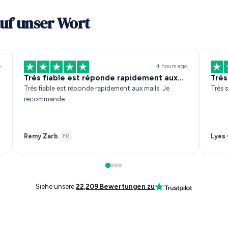
auf unser Wort
o
4 hours ago
Trés fiable est réponde rapidement aux…
Très
Trés fiable est réponde rapidement aux mails. Je
Très s
recommande
Remy Zarb
Lyes 
·
FR
Siehe unsere
22,209 Bewertungen zu