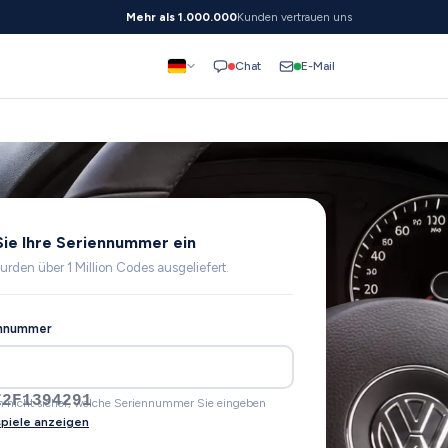
Mehr als 1.000.000
Kunden vertrauen uns
E-Mail
Chat
ie Ihre Seriennummer ein
urden über 1 Million Codes ausgeliefert.
ennummer
Z1L123456
ch nicht sicher, welche Seriennummer Sie eingeben
spiele anzeigen