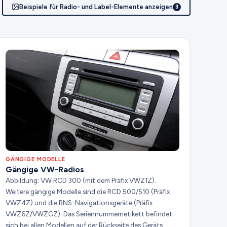
Beispiele für Radio- und Label-Elemente anzeigen
3
GÄNGIGE MODELLE
Gängige VW-Radios
Abbildung: VW RCD 300 (mit dem Präfix VWZ1Z).
Weitere gängige Modelle sind die RCD 500/510 (Präfix
VWZ4Z) und die RNS-Navigationsgeräte (Präfix
VWZ6Z/VWZGZ). Das Seriennummernetikett befindet
sich bei allen Modellen auf der Rückseite des Geräts.