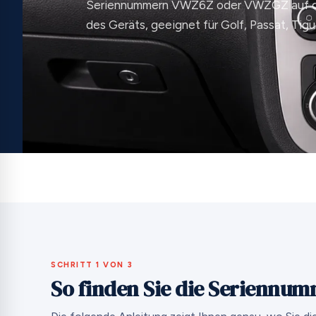
Seriennummern VWZ6Z oder VWZGZ auf d
des Geräts, geeignet für Golf, Passat, Tig
SCHRITT 1 VON 3
So finden Sie die Seriennum