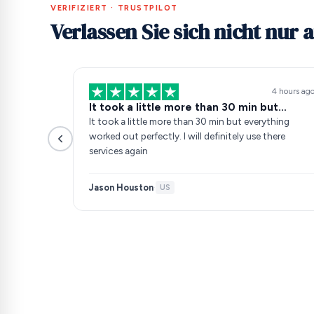
VERIFIZIERT · TRUSTPILOT
Verlassen Sie sich nicht nur 
4 hours ag
It took a little more than 30 min but…
It took a little more than 30 min but everything
worked out perfectly. I will definitely use there
services again
Jason Houston
·
US