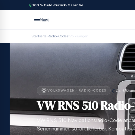
100 % Geld-zurück-Garantie
Menü
Startseite
›
Radio-Codes
›
Volkswagen
VOLKSWAGEN · RADIO-CODES
Ca. 6 Stu
VW RNS 510 Radio
VW RNS 510 Navigationsradio-Code anha
Seriennummer, sofort lieferbar. Kompatibel