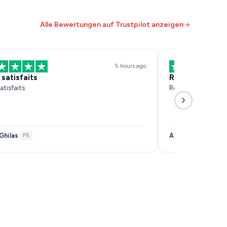
Alle Bewertungen auf Trustpilot anzeigen
5 hours ago
 satisfaits
Réactif et effi
atisfaits
Réactif et efficace
Ghilas
Anais Samar
·
FR
·
FR