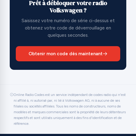
Prêt à débloquer votre radio
Volkswagen ?
Saisissez votre numéro de série ci-dessus et
obtenez votre code de déverrouillage en
quelques secondes.
Obtenir mon code dès maintenant
Online Radio Codes est un service indépendant de codes radio qui n'est
ni affilié à, ni autorisé par, ni lié à Volkswagen AG, ni à aucune de ses
filiales ou sociétés affiliées. Tous les noms de constructeurs, noms de
modèles et marques commerciales sont la propriété de leurs détenteurs
respectifs et sont utilisés uniquement à des fins d'identification et de
référence.