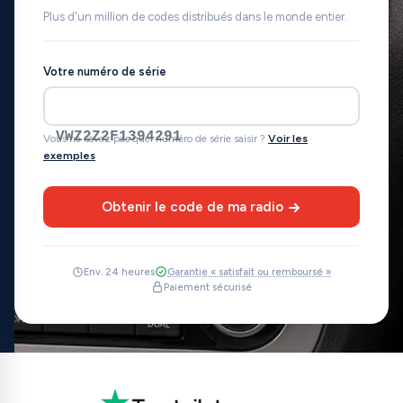
Plus d'un million de codes distribués dans le monde entier.
Votre numéro de série
VWZ2Z2F1394291
Vous ne savez pas quel numéro de série saisir ?
Voir les
exemples
Obtenir le code de ma radio
Env. 24 heures
Garantie « satisfait ou remboursé »
Paiement sécurisé