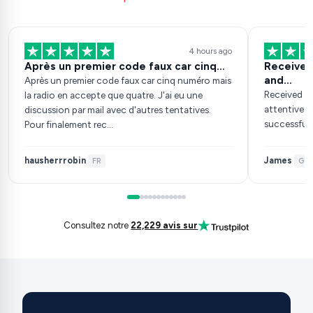
4 hours ago
Après un premier code faux car cinq…
Received the 
and…
Après un premier code faux car cinq numéro mais
Received the correct c
la radio en accepte que quatre. J'ai eu une
attentive 
discussion par mail avec d'autres tentatives.
successfull
Pour finalement rec…
hausherrrobin
James
·
FR
·
GB
Consultez notre
22,229 avis sur