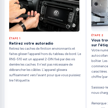
ÉTAPE 2
ÉTAPE 1
Vous tro
Retirez votre autoradio
sur l'éti
Retirez les caches de finition environnants et
Votre numér
faites glisser l'appareil hors du tableau de bord. Le
autocollant
RNS-510 est un appareil 2-DIN fixé par des vis
boîtier. Le
derrière les caches. Il n'est pas nécessaire de
commence
débrancher les câbles. L'appareil glissera
caractères.
suffisamment vers l'avant pour que vous puissiez
chiffre (pa
lire l'étiquette.
Saisissez-l
nous charg
Remarque : l