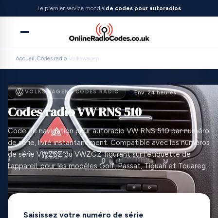
Le premier service mondial
de codes pour autoradios
Accueil
›
Codes radio
›
Volkswagen
VOLKSWAGEN · CODES RADIO
Env. 24 heures
Codes radio VW RNS 510
Code de navigation pour autoradio VW RNS 510 par numéro
de série, livré instantanément. Compatible avec les numéros
de série VWZ6Z ou VWZGZ figurant sur l'étiquette de
l'appareil, pour les modèles Golf, Passat, Tiguan et Touareg.
Saisissez votre numéro de série