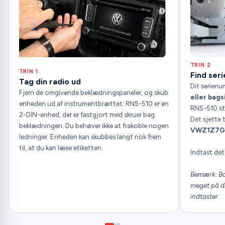
TRIN 2
TRIN 1
Find se
Tag din radio ud
Dit serien
Fjern de omgivende beklædningspaneler, og skub
eller bags
enheden ud af instrumentbrættet. RNS-510 er en
RNS-510 st
2-DIN-enhed, der er fastgjort med skruer bag
Det sjette t
beklædningen. Du behøver ikke at frakoble nogen
VWZ1Z7G
ledninger. Enheden kan skubbes langt nok frem
til, at du kan læse etiketten.
Indtast det 
Bemærk: Bog
meget på di
indtaster.