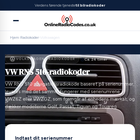
Verdens førende tjeneste
til bilradiokoder
Hjem
›
Radiokoder
›
Volkswagen
VOLKSWAGEN · RADIOKODER
Ca. 24 timer
VW RNS 510-radiokoder
VW RNS 510 navigationsradiokode baseret på serienummer,
leveres med det samme. Fungerer med serienumrene
VWZ6Z eller VWZGZ, som fremgår af enhedens mærkat, og
dækker modellerne Golf, Passat, Tiguan og Touareg.
Indtast dit serienummer