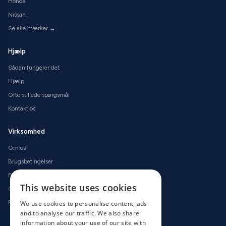
Honda
Nissan
Se alle mærker →
Hjælp
Sådan fungerer det
Hjælp
Ofte stillede spørgsmål
Kontakt os
Virksomhed
Om os
Brugsbetingelser
Fortrolighedspolitik
This website uses cookies
Cookiepolitik
Returpolitik
We use cookies to personalise content, ads
and to analyse our traffic. We also share
information about your use of our site with