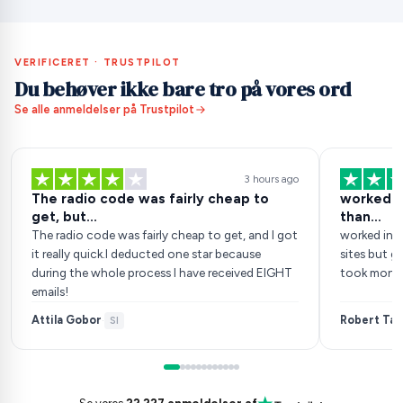
VERIFICERET · TRUSTPILOT
Du behøver ikke bare tro på vores ord
Se alle anmeldelser på Trustpilot
3 hours ago
The radio code was fairly cheap to
worked in
get, but...
than…
The radio code was fairly cheap to get, and I got
worked inst
it really quick.I deducted one star because
sites but go
during the whole process I have received EIGHT
took money
emails!
Attila Gobor
Robert Tan
·
SI