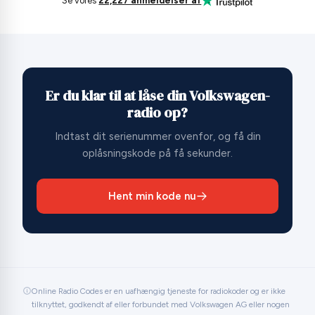
Se vores
22,227 anmeldelser af
Er du klar til at låse din Volkswagen-
radio op?
Indtast dit serienummer ovenfor, og få din
oplåsningskode på få sekunder.
Hent min kode nu
Online Radio Codes er en uafhængig tjeneste for radiokoder og er ikke
tilknyttet, godkendt af eller forbundet med Volkswagen AG eller nogen