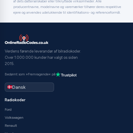
af dets datterselskaber eller tilknyttede virksomheder. Alle
producentnavne, modelnavne og varemærker tilhører deres respektive
ejere og anvendes udelukkende til identifikations- og referenceformål.
Verdens førende leverandør af bilradiokoder.
Over 1.000.000 kunder har valgt os siden
2015.
Bedømt som »Fremragende« på
Radiokoder
Ford
Volkswagen
Renault