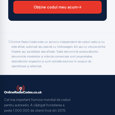
Obține codul meu acum
Online Radio Codes este un serviciu independent de coduri radio și nu
este afiliat, autorizat sau asociat cu Volkswagen AG sau cu vreuna dintre
filialele sau societățile sale afiliate. Toate denumirile producătorilor,
denumirile modelelor și mărcile comerciale sunt proprietatea
deținătorilor respectivi și sunt utilizate exclusiv în scopuri de
identificare și referință.
Cel mai important furnizor mondial de coduri
pentru autoradio. A câștigat încrederea a
peste 1.000.000 de clienți încă din 2015.