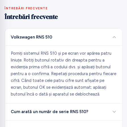
ÎNTREBĂRI FRECVENTE
Întrebări frecvente
Volkswagen RNS 510
Porniți sistemul RNS 510 și pe ecran vor apărea patru
liniuțe. Rotiți butonul rotativ din dreapta pentru a
evidenția prima cifră a codului dvs. și apăsați butonul
pentru a o confirma. Repetați procedura pentru fiecare
cifră. Când toate cele patru cifre sunt afișate pe
ecran, butonul OK se evidențiază automat; apăsați
butonul încă o dată și aparatul se deblochează.
Cum arată un număr de serie RNS 510?