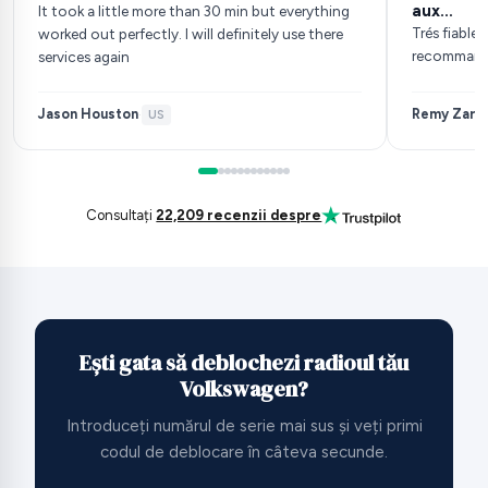
aux…
It took a little more than 30 min but everything
Trés fiable
worked out perfectly. I will definitely use there
recomman
services again
Jason Houston
Remy Zarb
·
US
·
Consultați
22,209 recenzii despre
Ești gata să deblochezi radioul tău
Volkswagen?
Introduceți numărul de serie mai sus și veți primi
codul de deblocare în câteva secunde.