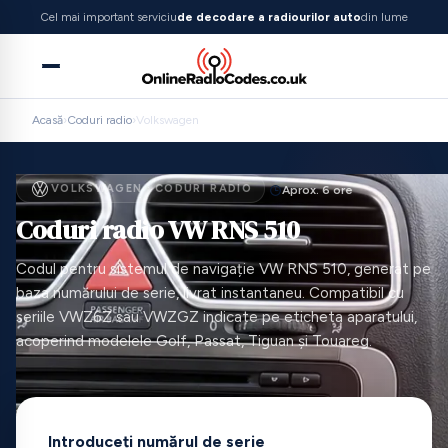
Cel mai important serviciu
de decodare a radiourilor auto
din lume
Acasă
›
Coduri radio
›
Volkswagen
VOLKSWAGEN · CODURI RADIO
Aprox. 6 ore
Coduri radio VW RNS 510
Codul pentru sistemul de navigație VW RNS 510, generat pe
baza numărului de serie, livrat instantaneu. Compatibil cu
seriile VWZ6Z sau VWZGZ indicate pe eticheta aparatului,
acoperind modelele Golf, Passat, Tiguan și Touareg.
Introduceți numărul de serie