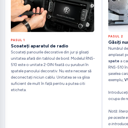
PASUL 2
PASUL 1
Găsiți nu
Scoateți aparatul de radio
Numărul de 
Scoateți panourile decorative din jur și glisați
amplasat p
unitatea afară din tabloul de bord. Modelul RNS-
spate
a car
510 este o unitate 2-DIN fixată cu șuruburi în
RNS-510 î
spatele panoului decorativ. Nu este necesar să
șaselea car
deconectați niciun cablu. Unitatea se va glisa
exemplu,
V
suficient de mult în față pentru a putea citi
eticheta.
Introduceți
ocupa de re
Notă: litera
pe aceste et
a introduce