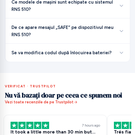
Ce modele de mașini sunt echipate cu sistemul
RNS 510?
De ce apare mesajul „SAFE” pe dispozitivul meu
RNS 510?
Se va modifica codul după înlocuirea bateriei?
VERIFICAT · TRUSTPILOT
Nu vă bazați doar pe ceea ce spunem noi
Vezi toate recenziile de pe Trustpilot
7 hours ago
It took a little more than 30 min but…
Trés fia