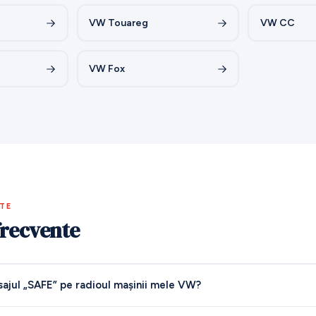
VW Touareg
VW CC
VW Fox
NTE
frecvente
ajul „SAFE” pe radioul mașinii mele VW?