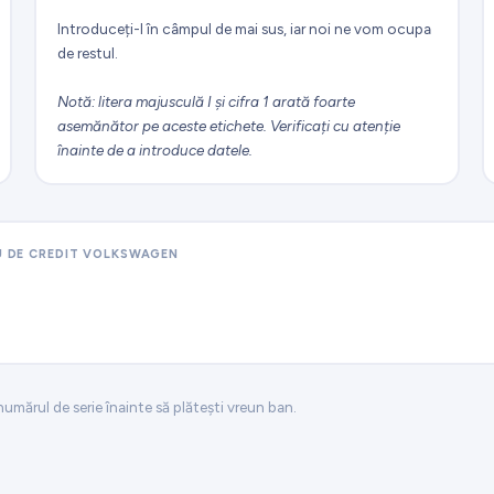
Introduceți-l în câmpul de mai sus, iar noi ne vom ocupa
de restul.
Notă: litera majusculă I și cifra 1 arată foarte
asemănător pe aceste etichete. Verificați cu atenție
înainte de a introduce datele.
ĂU DE CREDIT VOLKSWAGEN
numărul de serie înainte să plătești vreun ban.