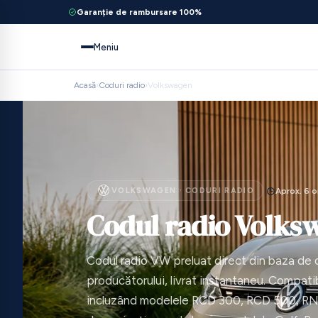
Garanție de rambursare 100%
Meniu
Acasă
›
Coduri radio
›
Volkswagen
VOLKSWAGEN · CODURI RADIO
Aprox. 6 o
Codul radio Volks
Codul radio VW preluat direct din baza de 
producătorului, livrat instantaneu. Compati
incluzând modelele RCD 300, RCD 500, RNS 