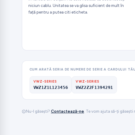
niciun cablu. Unitatea se va glisa suficient de mult în
față pentru a putea citi eticheta.
CUM ARATĂ SERIA DE NUMERE DE SERIE A CARDULUI T
VWZ-SERIES
VWZ-SERIES
VWZ1Z1L123456
VWZ2Z2F1394291
Nu-l găsești?
Contactează-ne
. Te vom ajuta să-ți găsești 