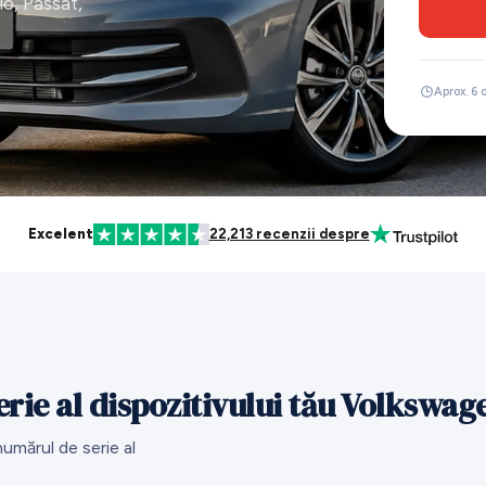
o, Passat,
Aprox. 6 
Excelent
22,213 recenzii despre
rie al dispozitivului tău Volkswag
umărul de serie al