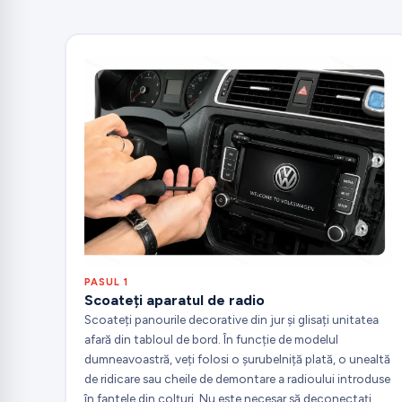
PASUL 1
Scoateți aparatul de radio
Scoateți panourile decorative din jur și glisați unitatea
afară din tabloul de bord. În funcție de modelul
dumneavoastră, veți folosi o șurubelniță plată, o unealtă
de ridicare sau cheile de demontare a radioului introduse
în fantele din colțuri. Nu este necesar să deconectați