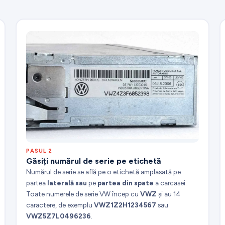
PASUL 2
Găsiți numărul de serie pe etichetă
Numărul de serie se află pe o etichetă amplasată pe
partea
laterală sau
pe
partea din spate
a carcasei.
Toate numerele de serie VW încep cu
VWZ
și au 14
caractere, de exemplu
VWZ1Z2H1234567
sau
VWZ5Z7L0496236
.