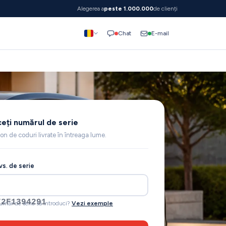
Alegerea a
peste 1.000.000
de clienți
E-mail
Chat
eți numărul de serie
ion de coduri livrate în întreaga lume.
s. de serie
Z1L123456
număr de serie să introduci?
Vezi exemple