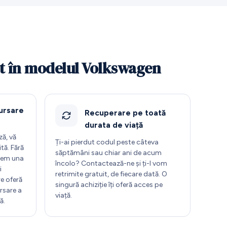
at în modelul Volkswagen
ursare
Recuperare pe toată
durata de viață
ă, vă
Ți-ai pierdut codul peste câteva
tă. Fără
săptămâni sau chiar ani de acum
ntem una
încolo? Contactează-ne și ți-l vom
i
retrimite gratuit, de fiecare dată. O
re oferă
singură achiziție îți oferă acces pe
rsare a
viață.
ă.