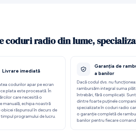
e coduri radio din lume, specializ
Garanția de ramb
Livrare imediată
a banilor
Dacă codul dvs. nu funcționeaz
atea codurilor apar pe ecran
rambursăm integral suma plăti
ce plata este procesată. În
întrebări, fără complicații. Su
rcilor care necesită o
dintre foarte puținele compani
are manuală, echipa noastră
specializate în coduri radio ca
 obicei răspunsul în decurs de
o garanție completă de rambu
n timpul programului de lucru.
banilor pentru fiecare comand