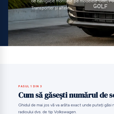
de navigație montate pe modelele Golf, Pol
Transporter și altele.
PASUL 1 DIN 3
Cum să găsești numărul de se
Ghidul de mai jos vă va arăta exact unde puteți găsi n
radioului dvs. de tip Volkswagen.