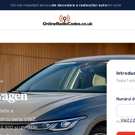
Cel mai important serviciu
de decodare a radiourilor auto
din lume
Introduc
Peste 1 mil
re
wagen
Numărul dv
date a
bil cu seria VWZ,
VWZ1
Nu știi ce 
510 și unitățile