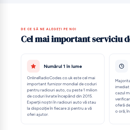
DE CE SĂ NE ALEGEȚI PE NOI
Cel mai important serviciu d
Numărul 1 în lume
OnlineRadioCodes.co.uk este cel mai
Majorit
important furnizor mondial de coduri
imediat 
pentru radiouri auto, cu peste 1 milion
cazul mă
de coduri livrate începând din 2015.
verific
Experții noștri în radiouri auto vă stau
oferă de
la dispoziție în fiecare zi pentru a vă
o oră, î
oferi ajutor.