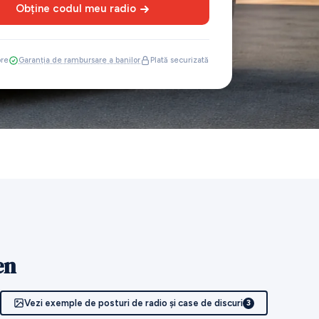
Obține codul meu radio
ore
Garanția de rambursare a banilor
Plată securizată
en
Vezi exemple de posturi de radio și case de discuri
3