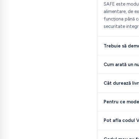
SAFE este modul 
alimentare, de ex
funcționa până c
securitate integr
Trebuie să demo
Cum arată un n
Cât durează liv
Pentru ce model
Pot afla codul 