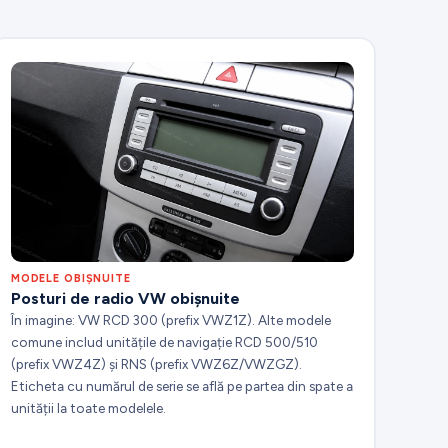
MODELE OBIȘNUITE
Posturi de radio VW obișnuite
În imagine: VW RCD 300 (prefix VWZ1Z). Alte modele
comune includ unitățile de navigație RCD 500/510
(prefix VWZ4Z) și RNS (prefix VWZ6Z/VWZGZ).
Eticheta cu numărul de serie se află pe partea din spate a
unității la toate modelele.