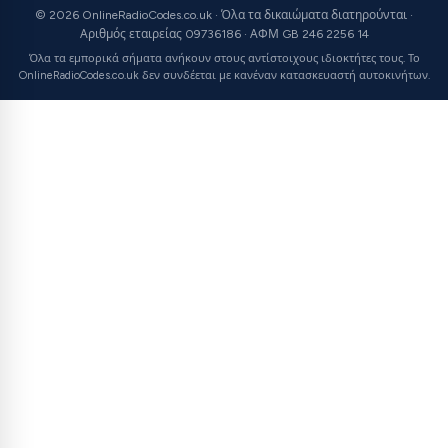
© 2026 OnlineRadioCodes.co.uk · Όλα τα δικαιώματα διατηρούνται ·
Αριθμός εταιρείας 09736186 · ΑΦΜ GB 246 2256 14
Όλα τα εμπορικά σήματα ανήκουν στους αντίστοιχους ιδιοκτήτες τους. Το
OnlineRadioCodes.co.uk δεν συνδέεται με κανέναν κατασκευαστή αυτοκινήτων.