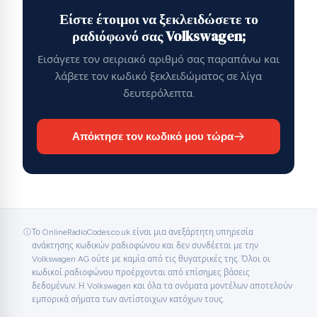
Είστε έτοιμοι να ξεκλειδώσετε το
ραδιόφωνό σας Volkswagen;
Εισάγετε τον σειριακό αριθμό σας παραπάνω και
λάβετε τον κωδικό ξεκλειδώματος σε λίγα
δευτερόλεπτα.
Απόκτησε τον κωδικό μου τώρα
Το OnlineRadioCodes.co.uk είναι μια ανεξάρτητη υπηρεσία
ανάκτησης κωδικών ραδιοφώνου και δεν συνδέεται με την
Volkswagen AG ούτε με καμία από τις θυγατρικές της. Όλοι οι
κωδικοί ραδιοφώνου προέρχονται από επίσημες βάσεις
δεδομένων. Η Volkswagen και όλα τα ονόματα μοντέλων αποτελούν
εμπορικά σήματα των αντίστοιχων κατόχων τους.