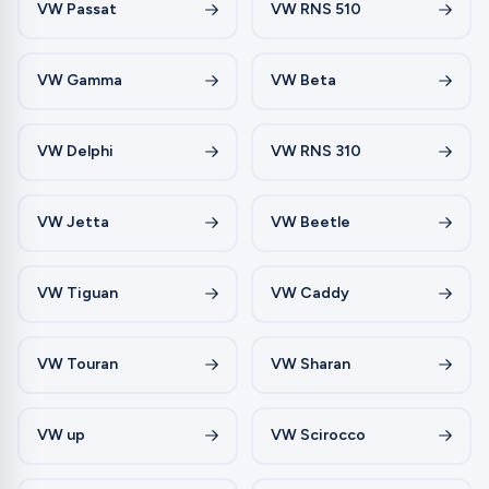
VW Passat
VW RNS 510
VW Gamma
VW Beta
VW Delphi
VW RNS 310
VW Jetta
VW Beetle
VW Tiguan
VW Caddy
VW Touran
VW Sharan
VW up
VW Scirocco