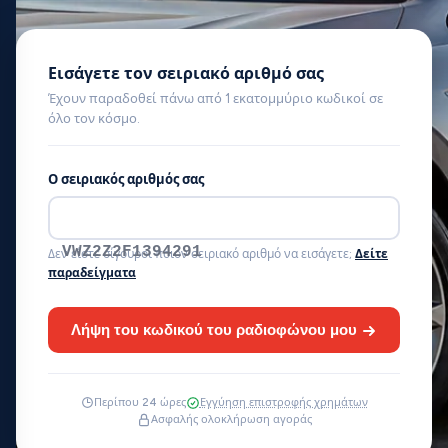
Εισάγετε τον σειριακό αριθμό σας
Έχουν παραδοθεί πάνω από 1 εκατομμύριο κωδικοί σε
όλο τον κόσμο.
Ο σειριακός αριθμός σας
VWZ1Z1L123456
Δεν είστε σίγουροι ποιον σειριακό αριθμό να εισάγετε;
Δείτε
παραδείγματα
Λήψη του κωδικού του ραδιοφώνου μου
Περίπου 24 ώρες
Εγγύηση επιστροφής χρημάτων
Ασφαλής ολοκλήρωση αγοράς