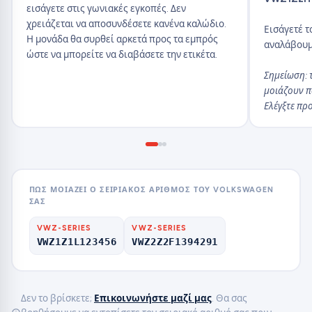
εισάγετε στις γωνιακές εγκοπές. Δεν
χρειάζεται να αποσυνδέσετε κανένα καλώδιο.
Εισάγετέ τ
Η μονάδα θα συρθεί αρκετά προς τα εμπρός
αναλάβουμ
ώστε να μπορείτε να διαβάσετε την ετικέτα.
Σημείωση: τ
μοιάζουν πο
Ελέγξτε προ
ΠΏΣ ΜΟΙΆΖΕΙ Ο ΣΕΙΡΙΑΚΌΣ ΑΡΙΘΜΌΣ ΤΟΥ VOLKSWAGEN
ΣΑΣ
VWZ-SERIES
VWZ-SERIES
VWZ1Z1L123456
VWZ2Z2F1394291
Δεν το βρίσκετε;
Επικοινωνήστε μαζί μας
. Θα σας