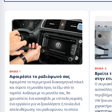
ΒΉΜΑ 2
ΒΉΜΑ 1
Βρείτε τ
Αφαιρέστε το ραδιόφωνό σας
στην ετ
Αφαιρέστε τα περιμετρικά διακοσμητικά πάνελ
Ο σειριακό
και σύρετε τη μονάδα προς τα έξω από το
αυτοκόλλη
ταμπλό. Ανάλογα με το μοντέλο σας, θα
περιβλήματ
χρειαστείτε ένα κατσαβίδι με επίπεδη κεφαλή,
VW ξεκινο
ένα εργαλείο για να ξεκολλήσετε ή τα κλειδιά
χαρακτήρες
απελευθέρωσης του ραδιοφώνου, τα οποία
VWZ1Z2H