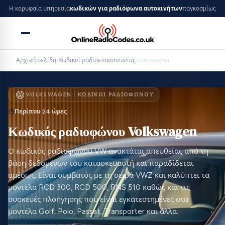
Η κορυφαία υπηρεσία
κωδικών για ραδιόφωνα αυτοκινήτων
παγκοσμίως
Αρχική σελίδα
›
Κωδικοί ραδιοεπικοινωνίας
›
Volkswagen
VOLKSWAGEN · ΚΩΔΙΚΟΊ ΡΑΔΙΟΦΏΝΟΥ
Περίπου 24 ώρες
Κωδικός ραδιοφώνου Volkswagen
Ο κωδικός ραδιοφώνου VW ανακτάται απευθείας από τη
βάση δεδομένων του κατασκευαστή και παραδίδεται
αμέσως. Είναι συμβατός με τη σειρά VWZ και καλύπτει τα
μοντέλα RCD 300, RCD 500, RNS 510 καθώς και τις
συσκευές πλοήγησης που είναι εγκατεστημένες στα
μοντέλα Golf, Polo, Passat, Transporter και άλλα.