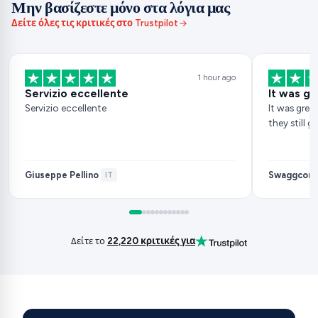
Μην βασίζεστε μόνο στα λόγια μας
Δείτε όλες τις κριτικές στο Trustpilot
1 hour ago
Servizio eccellente
It was gr
Servizio eccellente
It was great
they still 
Giuseppe Pellino
Swaggcorn
·
IT
Δείτε το
22,220 κριτικές για