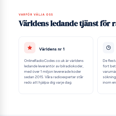
VARFÖR VÄLJA OSS
Världens ledande tjänst för
Världens nr 1
OnlineRadioCodes.co.uk är världens
De fles
ledande leverantör av bilradiokoder,
fort be
med över 1 miljon levererade koder
varumär
sedan 2015. Våra radioexperter står
sökning 
redo att hjälpa dig varje dag.
inom en