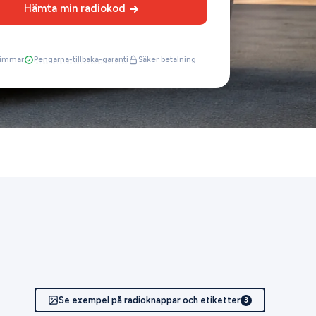
Hämta min radiokod
 timmar
Pengarna-tillbaka-garanti
Säker betalning
Se exempel på radioknappar och etiketter
3