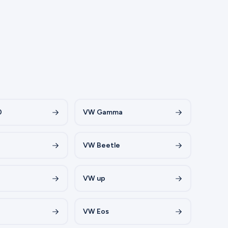
0
VW Gamma
VW Beetle
VW up
VW Eos