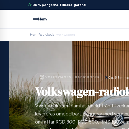
100 % pengarna-tillbaka-garanti
Meny
Hem
›
Radiokoder
›
Volkswagen
VOLKSWAGEN · RADIOKODER
Ca. 6 timma
Volkswagen-radio
VW-radiokoden hämtas direkt från tillverk
levereras omedelbart. Fungerar med serie
omfattar RCD 300, RCD 500, RNS 510 sam