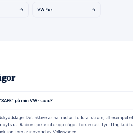
VW Fox
ågor
 ”SAFE” på min VW-radio?
skyddsläge. Det aktiveras när radion förlorar ström, till exempel e
ler byts ut. Radion spelar inte upp något förrän rätt fyrsiffrig kod 
unktion som är inbyggd av Volkswagen.