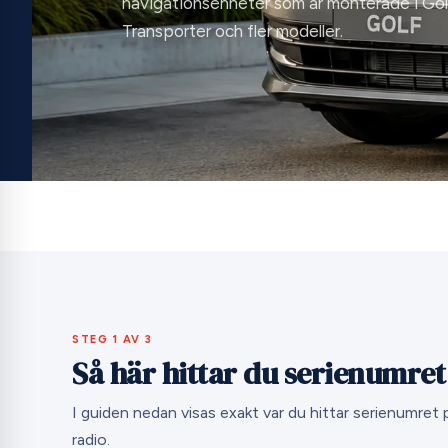
navigationsenheter som är monterade i Golf
Transporter och fler modeller.
STEG 1 AV 3
Så här hittar du serienumre
I guiden nedan visas exakt var du hittar serienumret
radio.