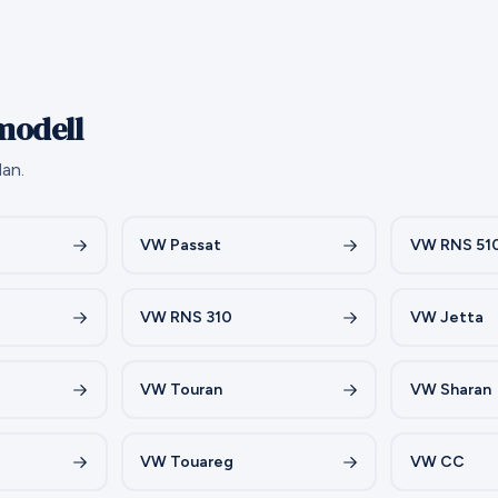
modell
dan.
VW Passat
VW RNS 51
VW RNS 310
VW Jetta
VW Touran
VW Sharan
VW Touareg
VW CC