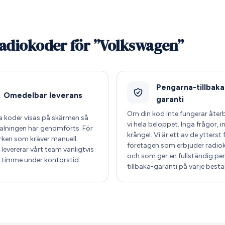
 radiokoder för ”Volkswagen”
Pengarna-tillbaka
Omedelbar leverans
garanti
Om din kod inte fungerar åter
ta koder visas på skärmen så
vi hela beloppet. Inga frågor, i
talningen har genomförts. För
krångel. Vi är ett av de ytterst 
ken som kräver manuell
företagen som erbjuder radio
levererar vårt team vanligtvis
och som ger en fullständig pe
 timme under kontorstid.
tillbaka-garanti på varje bestäl