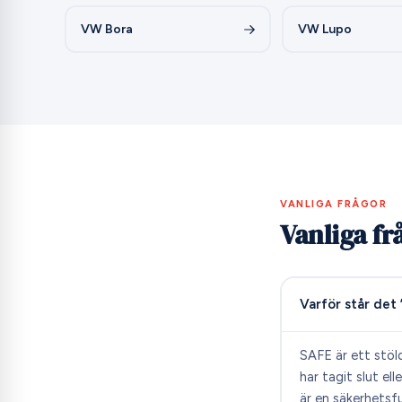
VW Bora
VW Lupo
VANLIGA FRÅGOR
Vanliga fr
Varför står det
SAFE är ett stöld
har tagit slut el
är en säkerhetsf