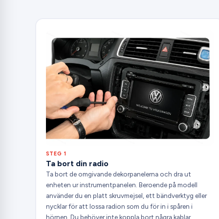
STEG 1
Ta bort din radio
Ta bort de omgivande dekorpanelerna och dra ut
enheten ur instrumentpanelen. Beroende på modell
använder du en platt skruvmejsel, ett bändverktyg eller
nycklar för att lossa radion som du för in i spåren i
hörnen. Du behöver inte koppla bort några kablar.