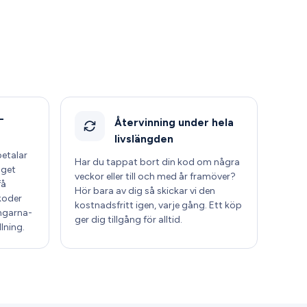
-
Återvinning under hela
livslängden
betalar
Har du tappat bort din kod om några
nget
veckor eller till och med år framöver?
få
Hör bara av dig så skickar vi den
koder
kostnadsfritt igen, varje gång. Ett köp
ngarna-
ger dig tillgång för alltid.
lning.