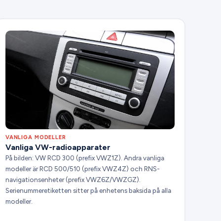
VANLIGA MODELLER
Vanliga VW-radioapparater
På bilden: VW RCD 300 (prefix VWZ1Z). Andra vanliga
modeller är RCD 500/510 (prefix VWZ4Z) och RNS-
navigationsenheter (prefix VWZ6Z/VWZGZ).
Serienummeretiketten sitter på enhetens baksida på alla
modeller.