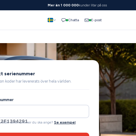
Mer än 1 000 000
kunder litar på oss
E-post
Chatta
tt serienummer
on koder har levererats över hela världen.
enummer
Z1L123456
 vilken serienummer du ska ange?
Se exempel