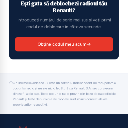
Ești gata să deblochezi radioul tău
Renault?
Introduceți numărul de serie mai sus și veți primi
codul de deblocare în câteva secunde.
Obține codul meu acum
OnlineRadioCodes.co.uk este un serviciu independent de recuperare a
codurilor radio și nu are nicio legătură cu Renault S.A. sau cu vreuna
dintre filialele sale. Toate codurile radio provin din baze de date oficiale.
Renault și toate denumirile de modele sunt mărci comerciale ale
proprietarilor respectivi.