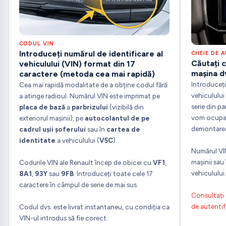
CODUL VIN
Introduceți numărul de identificare al
CHEIE DE 
Căutați 
vehiculului (VIN) format din 17
mașina d
caractere (metoda cea mai rapidă)
Introduceți
Cea mai rapidă modalitate de a obține codul fără
vehiculului
a atinge radioul. Numărul VIN este imprimat pe
serie din pa
placa de bază
a
parbrizului
(vizibilă din
vom ocupa 
exteriorul mașinii), pe
autocolantul de pe
demontarea
cadrul ușii șoferului
sau în
cartea de
identitate
a vehiculului (
V5C
).
Numărul VIN
mașinii sau 
Codurile VIN ale Renault încep de obicei cu
VF1
,
vehiculului.
8A1
,
93Y
sau
9FB
. Introduceți toate cele 17
caractere în câmpul de serie de mai sus.
Consultați 
de autentif
Codul dvs. este livrat instantaneu, cu condiția ca
VIN-ul introdus să fie corect.