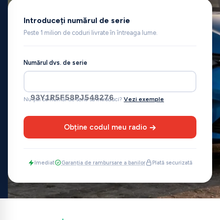
Introduceți numărul de serie
Peste 1 milion de coduri livrate în întreaga lume.
Numărul dvs. de serie
93Y1R5F58PJ548276
Nu știi ce număr de serie să introduci?
Vezi exemple
Obține codul meu radio
Imediat
Garanția de rambursare a banilor
Plată securizată