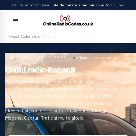
Cel mai important serviciu
de decodare a radiourilor auto
din lume
Acasă
›
Coduri radio
›
Renault
RENAULT · CODURI RADIO
Afișare instantanee
Codul radio Renault
Codul radio Renault pe baza numărului VIN sau a numărului
de serie. La majoritatea modelelor Renault, decodarea se
face instantaneu pe baza numărului VIN de 17 cifre;
modelele mai vechi utilizează un cod scurt preliminar
(denumit și „cod de securitate”). Acoperă modelele Clio,
Megane, Captur, Trafic și multe altele.