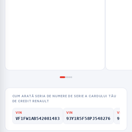
CUM ARATĂ SERIA DE NUMERE DE SERIE A CARDULUI TĂU
DE CREDIT RENAULT
VIN
VIN
VIN
VF1FW1AB542081483
93Y1R5F58PJ548276
9FB4S