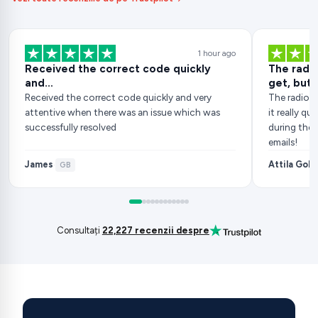
1 hour ago
Received the correct code quickly
The radio
and…
get, but..
Received the correct code quickly and very
The radio c
attentive when there was an issue which was
it really q
successfully resolved
during the 
emails!
James
Attila Gob
·
GB
Consultați
22,227 recenzii despre