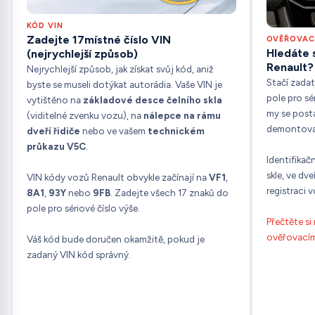
KÓD VIN
Zadejte 17místné číslo VIN
OVĚŘOVACÍ
Hledáte s
(nejrychlejší způsob)
Renault?
Nejrychlejší způsob, jak získat svůj kód, aniž
Stačí zadat
byste se museli dotýkat autorádia. Vaše VIN je
pole pro sér
vytištěno na
základové desce
čelního skla
my se post
(viditelné zvenku vozu), na
nálepce na rámu
demontovat
dveří řidiče
nebo ve vašem
technickém
průkazu V5C
.
Identifikač
skle, ve dv
VIN kódy vozů Renault obvykle začínají na
VF1
,
registraci v
8A1
,
93Y
nebo
9FB
. Zadejte všech 17 znaků do
pole pro sériové číslo výše.
Přečtěte s
ověřovacím
Váš kód bude doručen okamžitě, pokud je
zadaný VIN kód správný.