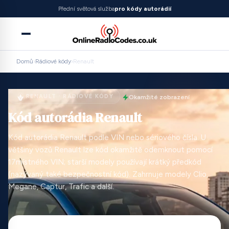
Přední světová služba
pro kódy autorádií
Domů
›
Rádiové kódy
›
Renault
RENAULT · RÁDIOVÉ KÓDY
Okamžité zobrazení
Kód autorádia Renault
Kód autorádia Renault podle VIN nebo sériového čísla. U
většiny vozů Renault lze kód okamžitě odemknout pomocí
17místného VIN; starší modely používají krátký předkód
(nazývaný také bezpečnostní kód). Zahrnuje modely Clio,
Megane, Captur, Trafic a další.