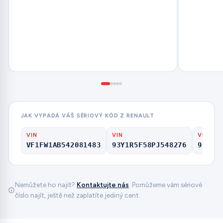
JAK VYPADÁ VÁŠ SÉRIOVÝ KÓD Z RENAULT
VIN
VIN
VIN
VF1FW1AB542081483
93Y1R5F58PJ548276
9FB4S
Nemůžete ho najít?
Kontaktujte nás
. Pomůžeme vám sériové
číslo najít, ještě než zaplatíte jediný cent.