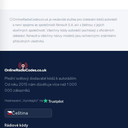
OnlineRadioCodes.co.uk je nezávislá služba pro získávání kódů autorádií
a není spojena se společností Renault S.A. ani s žádnou z jejích
dceřiných společností. Všechny kódy autorádií pocházejí z oficiálních
databází. Renault a všechny názvy modelů jsou ochrannými známkami
příslušných vlastníků.
Přední světový dodavatel kódů k autorádiím.
Od roku 2015 nám důvěřuje více než 1 000
000 zákazníků.
Hodnocení „Vynikající“ na
Rádiové kódy