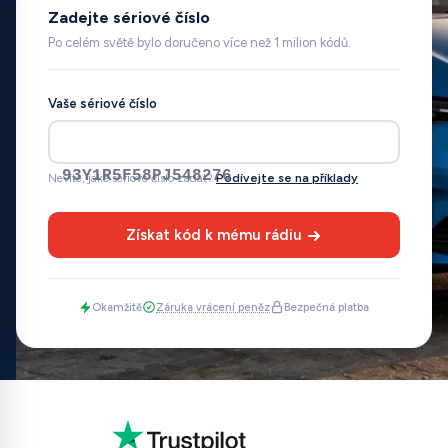
Zadejte sériové číslo
Po celém světě bylo doručeno více než 1 milion kódů.
Vaše sériové číslo
93Y1R5F58PJ548276
Nevíte, jaké sériové číslo zadat?
Podívejte se na příklady
Získat kód k mému rádiu
Okamžitě
Záruka vrácení peněz
Bezpečná platba