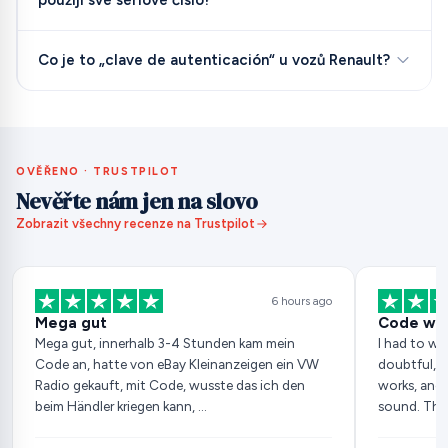
použiji své sériové číslo?
Co je to „clave de autenticación“ u vozů Renault?
OVĚŘENO · TRUSTPILOT
Nevěřte nám jen na slovo
Zobrazit všechny recenze na Trustpilot
6 hours ago
Mega gut
Code wor
Mega gut, innerhalb 3-4 Stunden kam mein
I had to wai
Code an, hatte von eBay Kleinanzeigen ein VW
doubtful, b
Radio gekauft, mit Code, wusste das ich den
works, and 
beim Händler kriegen kann, …
sound. Tha