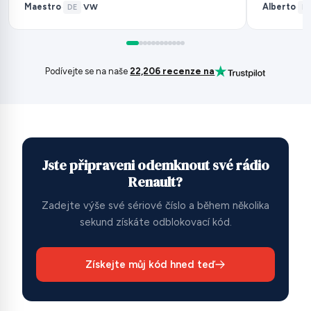
Maestro
Alberto
VW
·
DE
·
·
ES
Podívejte se na naše
22,206 recenze na
Jste připraveni odemknout své rádio
Renault?
Zadejte výše své sériové číslo a během několika
sekund získáte odblokovací kód.
Získejte můj kód hned teď