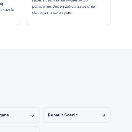
razem bezpłatnie wyślemy go
ną
ponownie. Jeden zakup zapewnia
a każde
dostęp na całe życie.
gane
Renault Scenic