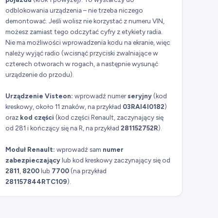
odblokowania urządzenia – nie trzeba niczego
demontować. Jeśli wolisz nie korzystać z numeru VIN,
możesz zamiast tego odczytać cyfry z etykiety radia.
Nie ma możliwości wprowadzenia kodu na ekranie, więc
należy wyjąć radio (wcisnąć przyciski zwalniające w
czterech otworach w rogach, a następnie wysunąć
urządzenie do przodu).
Urządzenie Visteon:
wprowadź numer
seryjny
(kod
kreskowy, około 11 znaków, na przykład
03RAI4I0182
)
oraz
kod
części
(kod części Renault, zaczynający się
od 281 i kończący się na R, na przykład
281152752R
).
Moduł Renault:
wprowadź sam
numer
zabezpieczający
lub kod kreskowy zaczynający się od
2811
,
8200
lub
7700
(na przykład
281157844RTC109
).