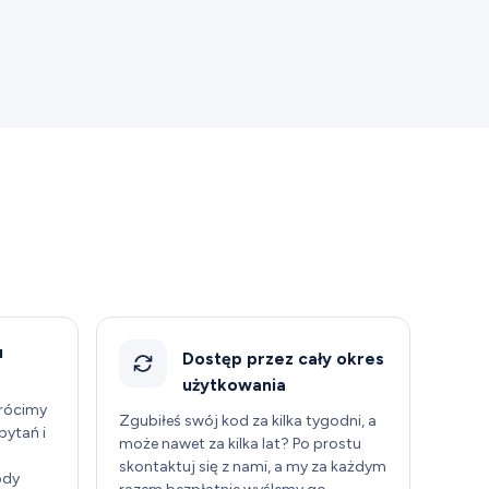
u
Dostęp przez cały okres
użytkowania
wrócimy
Zgubiłeś swój kod za kilka tygodni, a
pytań i
może nawet za kilka lat? Po prostu
skontaktuj się z nami, a my za każdym
ody