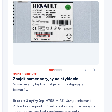
NUMER SERYJNY
Znajdź numer seryjny na etykiecie
Numer seryjny będzie miał jeden z następujących
formatów:
litera + 3 cyfry
(np. H758, A123). Urządzenie marki
Philips lub Blaupunkt. Często jest on wydrukowany na
końcu dłuższego kodu kreskowego, w polu