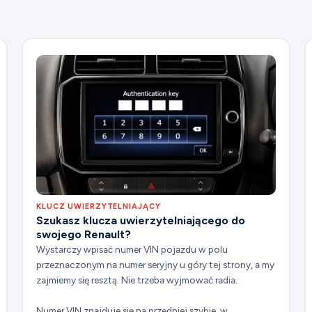
KLUCZ UWIERZYTELNIAJĄCY
Szukasz klucza uwierzytelniającego do
swojego Renault?
Wystarczy wpisać numer VIN pojazdu w polu
przeznaczonym na numer seryjny u góry tej strony, a my
zajmiemy się resztą. Nie trzeba wyjmować radia.
Numer VIN znajduje się na przedniej szybie, w