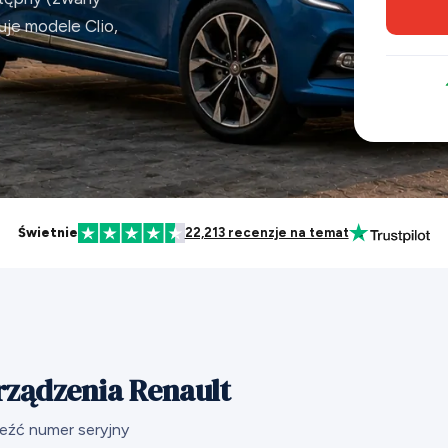
je modele Clio,
Świetnie
22,213 recenzje na temat
rządzenia Renault
leźć numer seryjny