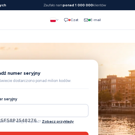
ych
Zaufało nam
ponad 1 000 000
klientów
E-mail
Czat
dź numer seryjny
świecie dostarczono ponad milion kodów.
r seryjny
SR1E5LM262800
jaki numer seryjny wpisać?
Zobacz przykłady