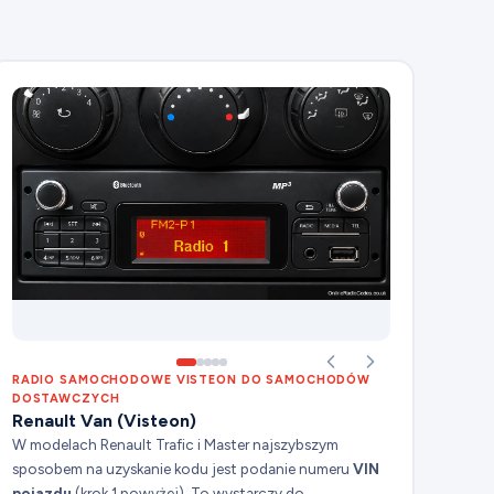
RADIO SAMOCHODOWE VISTEON DO SAMOCHODÓW
DOSTAWCZYCH
Renault Van (Visteon)
W modelach Renault Trafic i Master najszybszym
sposobem na uzyskanie kodu jest podanie numeru
VIN
pojazdu
(krok 1 powyżej). To wystarczy do