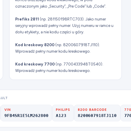
oznaczonym jako „Security”, „Pre Code” lub „Code”.
Prefiks 2811
(np. 281150198RTC703). Jako numer
seryjny wprowadź pełny numer. Użyj numeru w ramce u
dołu etykiety, a nie kodu części u góry.
Kod kreskowy 8200
(np. 8200607918TJ110).
Wprowadź pełny numer kodu kreskowego.
Kod kreskowy 7700
(np. 7700433948T0540).
Wprowadź pełny numer kodu kreskowego.
AULT
VIN
PHILIPS
8200 BARCODE
77
9FB4SR1E5LM262800
A123
8200607918TJ110
77