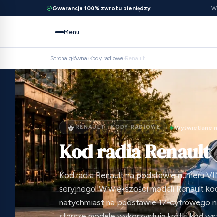
Gwarancja 100% zwrotu pieniędzy
Wi
Menu
Strona główna
›
Kody radiowe
›
Renault
RENAULT · KODY RADIOWE
Wyświetlane 
Kod radia Renault
Kod radia Renault na podstawie numeru VI
seryjnego. W większości modeli Renault k
natychmiast na podstawie 17-cyfrowego n
starsze modele wykorzystują krótki kod w