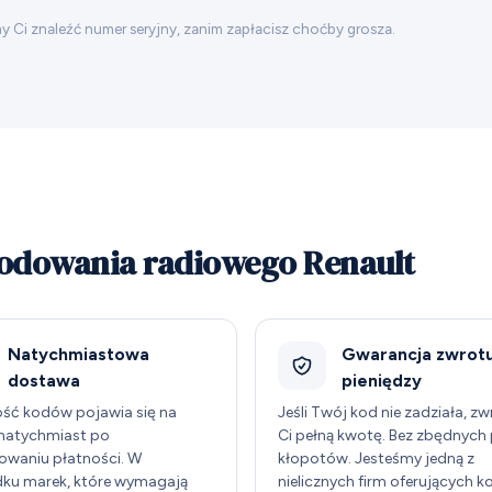
 Ci znaleźć numer seryjny, zanim zapłacisz choćby grosza.
kodowania radiowego Renault
Natychmiastowa
Gwarancja zwrot
dostawa
pieniędzy
ść kodów pojawia się na
Jeśli Twój kod nie zadziała, z
 natychmiast po
Ci pełną kwotę. Bez zbędnych 
owaniu płatności. W
kłopotów. Jesteśmy jedną z
ku marek, które wymagają
nielicznych firm oferujących k