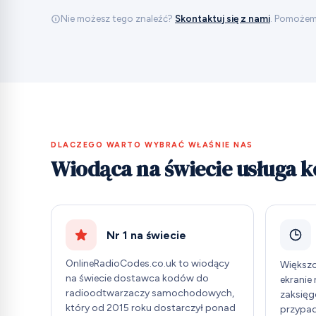
Nie możesz tego znaleźć?
Skontaktuj się z nami
. Pomożemy
DLACZEGO WARTO WYBRAĆ WŁAŚNIE NAS
Wiodąca na świecie usługa 
Nr 1 na świecie
OnlineRadioCodes.co.uk to wiodący
Większo
na świecie dostawca kodów do
ekranie
radioodtwarzaczy samochodowych,
zaksięg
który od 2015 roku dostarczył ponad
przypad