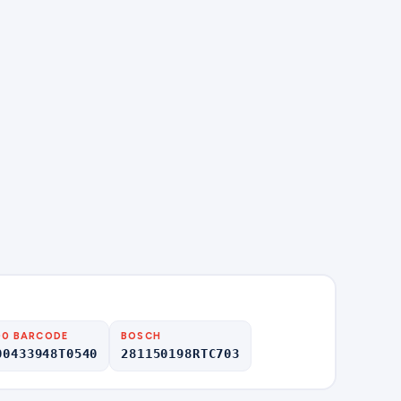
00 BARCODE
BOSCH
00433948T0540
281150198RTC703