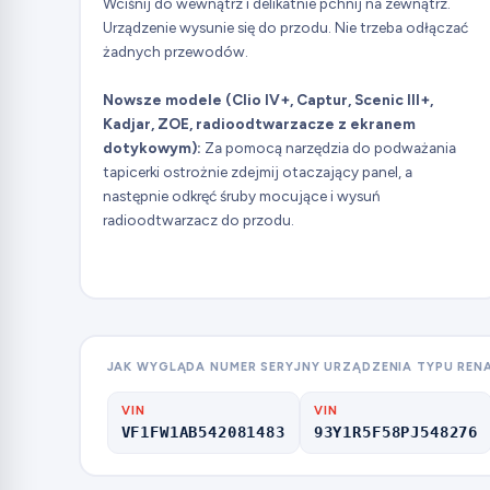
Wciśnij do wewnątrz i delikatnie pchnij na zewnątrz.
Urządzenie wysunie się do przodu. Nie trzeba odłączać
żadnych przewodów.
Nowsze modele (Clio IV+, Captur, Scenic III+,
Kadjar, ZOE, radioodtwarzacze z ekranem
dotykowym):
Za pomocą narzędzia do podważania
tapicerki ostrożnie zdejmij otaczający panel, a
następnie odkręć śruby mocujące i wysuń
radioodtwarzacz do przodu.
JAK WYGLĄDA NUMER SERYJNY URZĄDZENIA TYPU REN
VIN
VIN
VF1FW1AB542081483
93Y1R5F58PJ548276