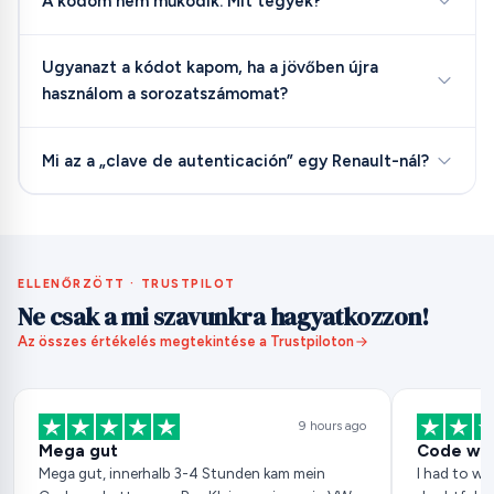
A kódom nem működik. Mit tegyek?
Ugyanazt a kódot kapom, ha a jövőben újra
használom a sorozatszámomat?
Mi az a „clave de autenticación” egy Renault-nál?
ELLENŐRZÖTT · TRUSTPILOT
Ne csak a mi szavunkra hagyatkozzon!
Az összes értékelés megtekintése a Trustpiloton
9 hours ago
Mega gut
Code wor
Mega gut, innerhalb 3-4 Stunden kam mein
I had to wai