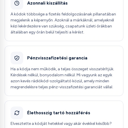
Azonnali kiszállítás
A kódok többsége a fizetés feldolgozásának pillanatában
megjelenik a képernyőn. Azoknál a márkáknál, amelyeknél
kézi lekérdezésre van szükség, csapatunk üzleti órákban
általában egy órán belül teljesíti a kérést.
Pénzvisszafizetési garancia
Ha a kódja nem működik, a teljes összeget visszatérítjük.
Kérdések nélkül, bonyodalom nélkül. Mi vagyunk az egyik
azon kevés rádiókód-szolgáltató közül, amely minden
megrendelésre teljes pénz-visszafizetési garanciát vállal.
Élethosszig tartó hozzáférés
Elvesztette a kódját hetekkel vagy akár évekkel később?