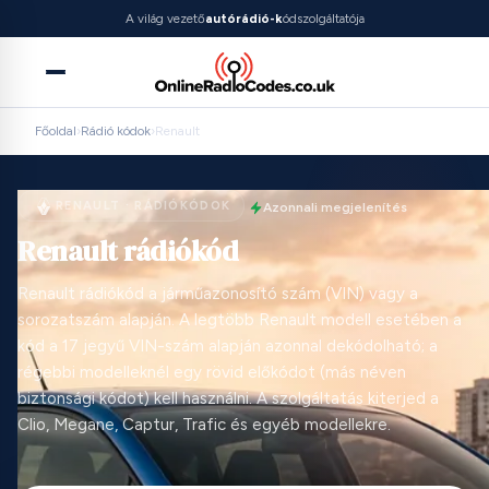
A világ vezető
autórádió-k
ódszolgáltatója
Főoldal
›
Rádió kódok
›
Renault
RENAULT · RÁDIÓKÓDOK
Azonnali megjelenítés
Renault rádiókód
Renault rádiókód a járműazonosító szám (VIN) vagy a
sorozatszám alapján. A legtöbb Renault modell esetében a
kód a 17 jegyű VIN-szám alapján azonnal dekódolható; a
régebbi modelleknél egy rövid előkódot (más néven
biztonsági kódot) kell használni. A szolgáltatás kiterjed a
Clio, Megane, Captur, Trafic és egyéb modellekre.