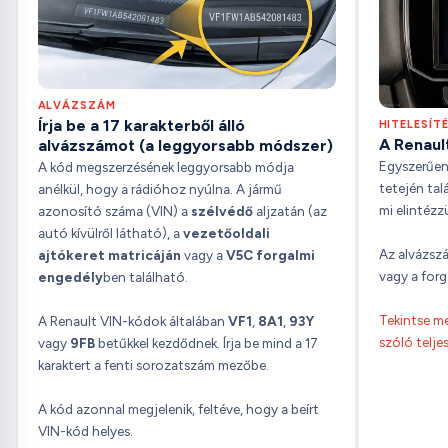
ALVÁZSZÁM
Írja be a 17 karakterből álló
HITELESÍT
A Renault
alvázszámot (a leggyorsabb módszer)
Egyszerűen 
A kód megszerzésének leggyorsabb módja
tetején ta
anélkül, hogy a rádióhoz nyúlna. A jármű
mi elintézz
azonosító száma (VIN) a
szélvédő
aljzatán (az
autó kívülről látható), a
vezetőoldali
Az alvázsz
ajtókeret matricáján
vagy a
V5C forgalmi
vagy a forg
engedély
ben található.
Tekintse me
A Renault VIN-kódok általában
VF1
,
8A1
,
93Y
szóló telj
vagy
9FB
betűkkel kezdődnek. Írja be mind a 17
karaktert a fenti sorozatszám mezőbe.
A kód azonnal megjelenik, feltéve, hogy a beírt
VIN-kód helyes.