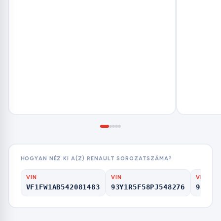
HOGYAN NÉZ KI A(Z) RENAULT SOROZATSZÁMA?
VIN
VIN
VIN
VF1FW1AB542081483
93Y1R5F58PJ548276
9FB4S