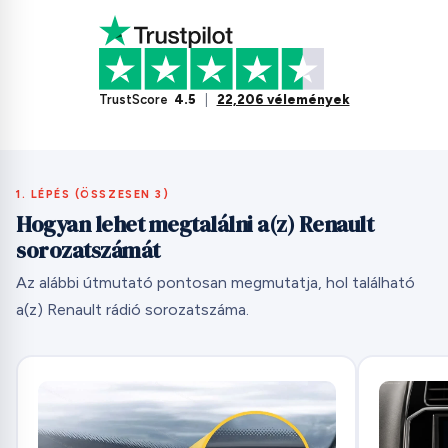
TrustScore
4.5
|
22,206 vélemények
1. LÉPÉS (ÖSSZESEN 3)
Hogyan lehet megtalálni a(z) Renault
sorozatszámát
Az alábbi útmutató pontosan megmutatja, hol található
a(z) Renault rádió sorozatszáma.