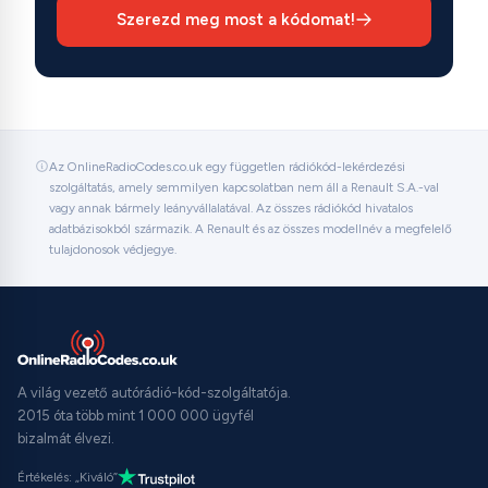
Szerezd meg most a kódomat!
Az OnlineRadioCodes.co.uk egy független rádiókód-lekérdezési
szolgáltatás, amely semmilyen kapcsolatban nem áll a Renault S.A.-val
vagy annak bármely leányvállalatával. Az összes rádiókód hivatalos
adatbázisokból származik. A Renault és az összes modellnév a megfelelő
tulajdonosok védjegye.
A világ vezető autórádió-kód-szolgáltatója.
2015 óta több mint 1 000 000 ügyfél
bizalmát élvezi.
Értékelés: „Kiváló”