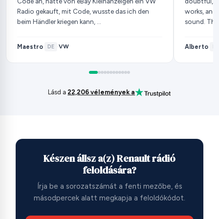
Code an, hatte von eBay Kleinanzeigen ein VW
doubtful, b
Radio gekauft, mit Code, wusste das ich den
works, and 
beim Händler kriegen kann, …
sound. Tha
Maestro
Alberto
VW
·
DE
·
·
ES
Lásd a
22,206 vélemények a
Készen állsz a(z) Renault rádió
feloldására?
Írja be a sorozatszámát a fenti mezőbe, és
másodpercek alatt megkapja a feloldókódot.