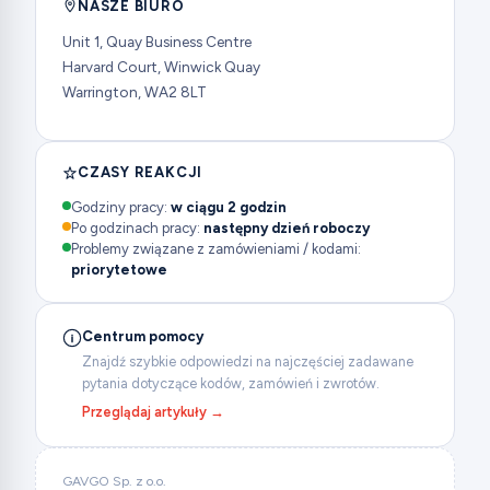
NASZE BIURO
Unit 1, Quay Business Centre
Harvard Court, Winwick Quay
Warrington, WA2 8LT
CZASY REAKCJI
Godziny pracy:
w ciągu 2 godzin
Po godzinach pracy:
następny dzień roboczy
Problemy związane z zamówieniami / kodami:
priorytetowe
Centrum pomocy
Znajdź szybkie odpowiedzi na najczęściej zadawane
pytania dotyczące kodów, zamówień i zwrotów.
Przeglądaj artykuły →
GAVGO Sp. z o.o.