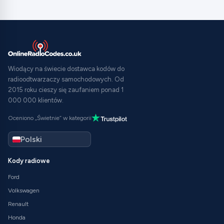
Wiodący na świecie dostawca kodów do
radioodtwarzaczy samochodowych. Od
2015 roku cieszy się zaufaniem ponad 1
000 000 klientów.
Oceniono „Świetnie” w kategorii
Kody radiowe
Ford
Volkswagen
Renault
Honda