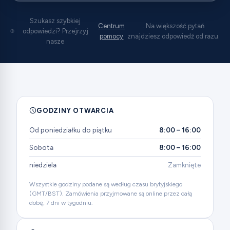
Szukasz szybkiej
Centrum
. Na większość pytań
odpowiedzi? Przejrzyj
pomocy
znajdziesz odpowiedź od razu.
nasze
GODZINY OTWARCIA
Od poniedziałku do piątku
8:00 – 16:00
Sobota
8:00 – 16:00
niedziela
Zamknięte
Wszystkie godziny podane są według czasu brytyjskiego
(GMT/BST). Zamówienia przyjmowane są online przez całą
dobę, 7 dni w tygodniu.