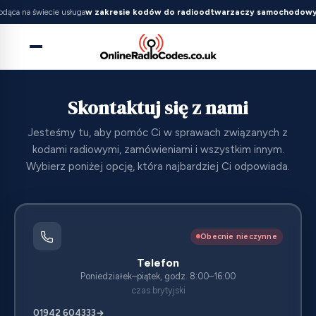
odąca na świecie usługa
w zakresie kodów do radioodtwarzaczy samochodow
Skontaktuj się z nami
Jesteśmy tu, aby pomóc Ci w sprawach związanych z
kodami radiowymi, zamówieniami i wszystkim innym.
Wybierz poniżej opcję, która najbardziej Ci odpowiada.
Obecnie nieczynne
Telefon
Poniedziałek–piątek, godz. 8:00–16:00
czas brytyjski
01942 604333