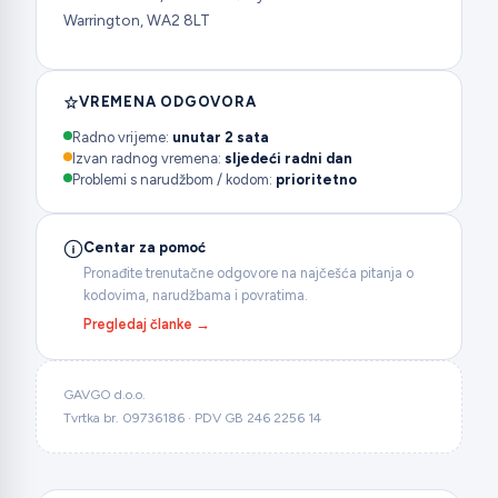
Warrington, WA2 8LT
VREMENA ODGOVORA
Radno vrijeme:
unutar 2 sata
Izvan radnog vremena:
sljedeći radni dan
Problemi s narudžbom / kodom:
prioritetno
Centar za pomoć
Pronađite trenutačne odgovore na najčešća pitanja o
kodovima, narudžbama i povratima.
Pregledaj članke →
GAVGO d.o.o.
Tvrtka br. 09736186 · PDV GB 246 2256 14