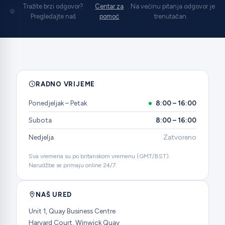
Tražite brzi odgovor?
Centar za
. Na većinu pitanja odgovor je
Pregledajte naš
pomoć
trenutačan.
RADNO VRIJEME
Ponedjeljak – Petak
8:00 – 16:00
Subota
8:00 – 16:00
Nedjelja
Zatvoreno
Sva vremena su po britanskom vremenu (GMT/BST).
Narudžbe se primaju online 24/7.
NAŠ URED
Unit 1, Quay Business Centre
Harvard Court, Winwick Quay