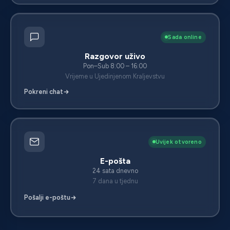
Sada online
Razgovor uživo
Pon–Sub 8:00 – 16:00
Vrijeme u Ujedinjenom Kraljevstvu
Pokreni chat
Uvijek otvoreno
E-pošta
24 sata dnevno
7 dana u tjednu
Pošalji e-poštu