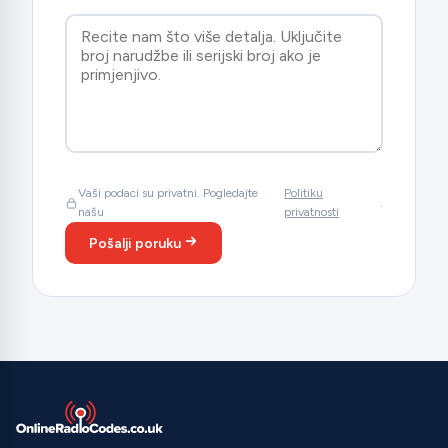
Vaši podaci su privatni. Pogledajte
Politiku
.
našu
privatnosti
Pošalji poruku