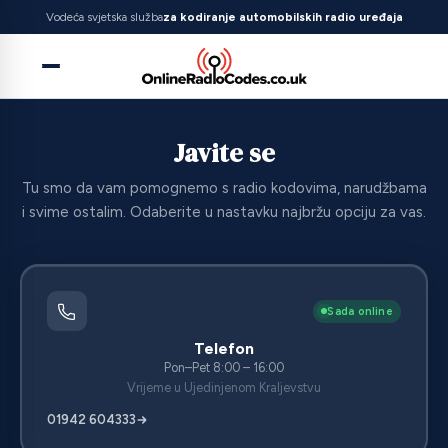
Vodeća svjetska služba
za kodiranje automobilskih radio uređaja
Javite se
Tu smo da vam pomognemo s radio kodovima, narudžbama
i svime ostalim. Odaberite u nastavku najbržu opciju za vas.
Sada online
Telefon
Pon–Pet 8:00 – 16:00
Vrijeme u Ujedinjenom Kraljevstvu
01942 604333