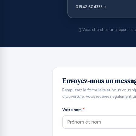
01942 604333
Vous cherchez une réponse ra
Envoyez-nous un messa
Remplissez le formulaire et nous vous r
d'ouverture. Vous recevrez également u
Votre nom
*