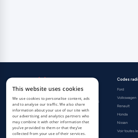
Codes rad
This website uses cookies
Ford
Le premier fournisseur mondial de codes
Volkswagen
We use cookies to personalise content, ads
pour autoradios. Plus d'un million de clients
and to analyse our traffic. We also share
Renault
nous font confiance depuis 2015.
information about your use of our site with
Honda
our advertising and analytics partners who
Évalué le Excellent sur
may combine it with other information that
Nissan
you’ve provided to them or that they’ve
Voir toutes 
collected from your use of their services.