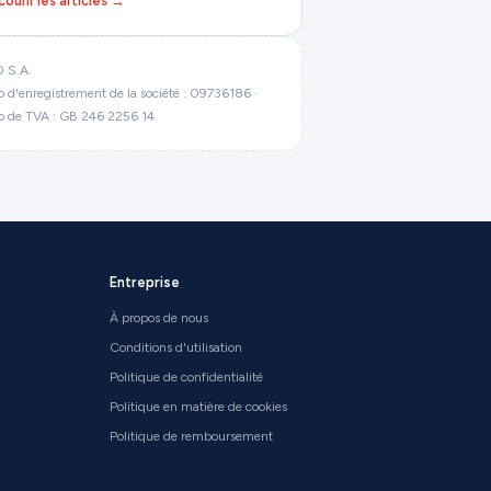
courir les articles →
 S.A.
d'enregistrement de la société : 09736186 ·
 de TVA : GB 246 2256 14
Entreprise
À propos de nous
Conditions d'utilisation
Politique de confidentialité
Politique en matière de cookies
Politique de remboursement