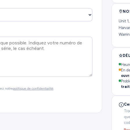
NO
Unit 1
Harva
Warri
DÉ
Heure
En de
ouvr
Probl
trai
tez notre
politique de confidentialité
.
Ce
Tro
que
cod