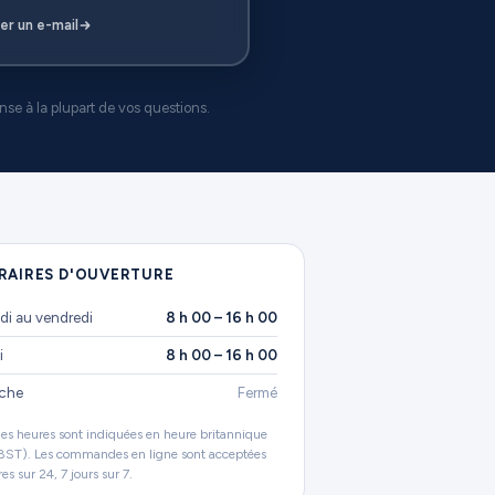
er un e-mail
se à la plupart de vos questions.
RAIRES D'OUVERTURE
di au vendredi
8 h 00 – 16 h 00
i
8 h 00 – 16 h 00
che
Fermé
les heures sont indiquées en heure britannique
ST). Les commandes en ligne sont acceptées
es sur 24, 7 jours sur 7.