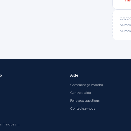
Par
GAVGO
Numéro 
Numéro
io
Aide
Comment ça marche
Centre d'aide
Foire aux questions
Contactez-nous
les marques →