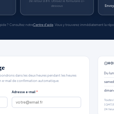
De retour à 8 h. Utilisez le formulaire ci-
Envoy
dessous
pide ? Consultez notre
Centre d'aide
. Vous y trouverez immédiatement la répon
HO
ge
Du lun
épondrons dans les deux heures pendant les heures
n e-mail de confirmation automatique.
samed
diman
Adresse e-mail
*
Toutes 
(GMT/B
24 heur