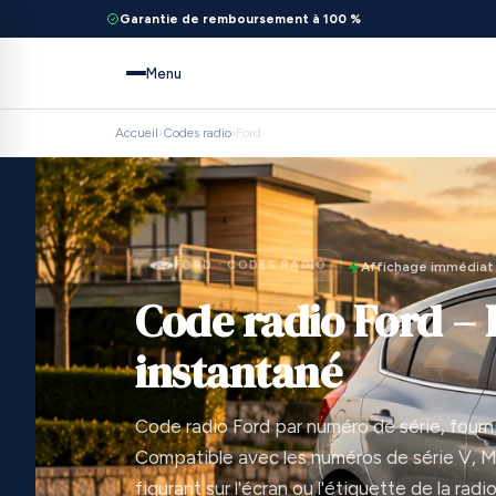
Garantie de remboursement à 100 %
Menu
Accueil
›
Codes radio
›
Ford
FORD · CODES RADIO
Affichage immédiat
Code radio Ford – 
instantané
Code radio Ford par numéro de série, fourn
Compatible avec les numéros de série V, M
figurant sur l'écran ou l'étiquette de la rad