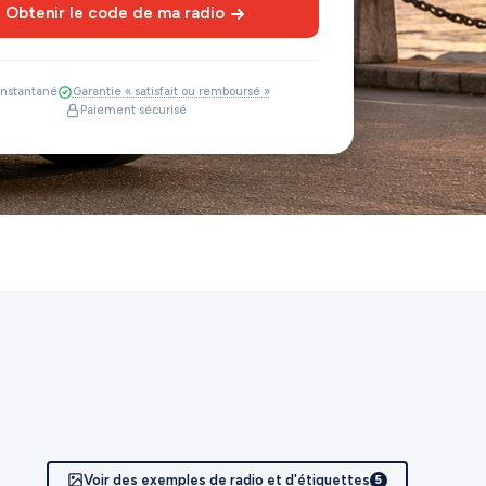
Obtenir le code de ma radio
Instantané
Garantie « satisfait ou remboursé »
Paiement sécurisé
Voir des exemples de radio et d'étiquettes
5