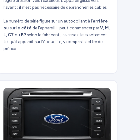
légère pression vers l'extérieur. L'appareil glisse vers
l'avant ; il n'est pas nécessaire de débrancher les câbles.
Le numéro de série figure sur un autocollant à l'
arrière
ou
sur
le côté
de l'appareil. Il peut commencer par
V
,
M
,
L
,
C7
ou
BP
selon le fabricant ; saisissez-le exactement
tel qu'il apparaît sur l'étiquette, y compris la lettre de
préfixe.