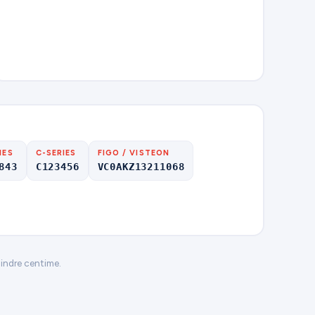
IES
C-SERIES
FIGO / VISTEON
843
C123456
VC0AKZ13211068
oindre centime.