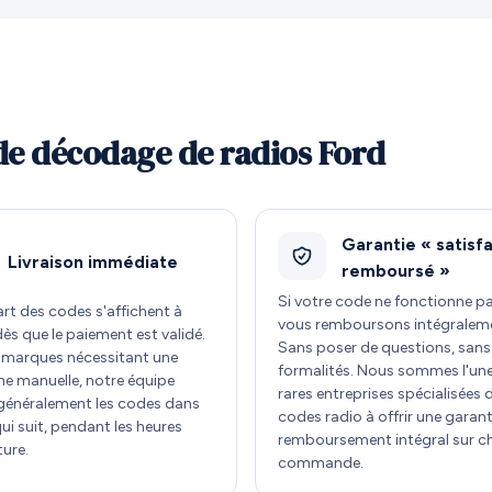
de décodage de radios Ford
Garantie « satisfa
Livraison immédiate
remboursé »
Si votre code ne fonctionne p
art des codes s'affichent à
vous remboursons intégralem
dès que le paiement est validé.
Sans poser de questions, sans
s marques nécessitant une
formalités. Nous sommes l'un
he manuelle, notre équipe
rares entreprises spécialisées 
 généralement les codes dans
codes radio à offrir une garant
qui suit, pendant les heures
remboursement intégral sur 
ture.
commande.