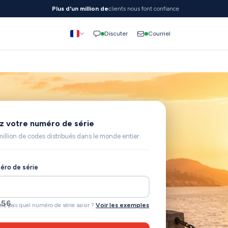
Plus d'un million de
clients nous font confiance
Courriel
Discuter
ez votre numéro de série
million de codes distribués dans le monde entier.
éro de série
692
ez pas quel numéro de série saisir ?
Voir les exemples