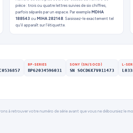
pièce : trois ou quatre lettres suivies de six chiffres,
parfois séparés par un espace. Par exemple
MDHA
188543
ou
MIHA 282148
. Saisissez-le exactement tel
qu'il apparaît sur l'étiquette.
BP-SERIES
SONY (SN/SOCD)
L-SER
C0536857
BP62034596031
SN SOCD6X7V011473
L033
rons à retrouver votre numéro de série avant que vous ne déboursiez le m