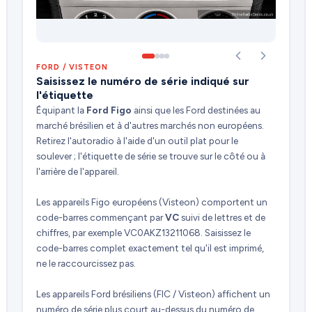
FORD / VISTEON
Saisissez le numéro de série indiqué sur
l'étiquette
Équipant la
Ford Figo
ainsi que les Ford destinées au
marché brésilien et à d'autres marchés non européens.
Retirez l'autoradio à l'aide d'un outil plat pour le
soulever ; l'étiquette de série se trouve sur le côté ou à
l'arrière de l'appareil.
Les appareils Figo européens (Visteon) comportent un
code-barres commençant par
VC
suivi de lettres et de
chiffres, par exemple VC0AKZ13211068. Saisissez le
code-barres complet exactement tel qu'il est imprimé,
ne le raccourcissez pas.
Les appareils Ford brésiliens (FIC / Visteon) affichent un
numéro de série plus court au-dessus du numéro de