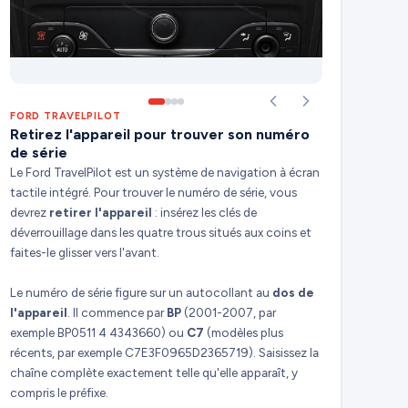
FORD TRAVELPILOT
Retirez l'appareil pour trouver son numéro
de série
Le Ford TravelPilot est un système de navigation à écran
tactile intégré. Pour trouver le numéro de série, vous
devrez
retirer l'appareil
: insérez les clés de
déverrouillage dans les quatre trous situés aux coins et
faites-le glisser vers l'avant.
Le numéro de série figure sur un autocollant au
dos de
l'appareil
. Il commence par
BP
(2001-2007, par
exemple BP0511 4 4343660) ou
C7
(modèles plus
récents, par exemple C7E3F0965D2365719). Saisissez la
chaîne complète exactement telle qu'elle apparaît, y
compris le préfixe.