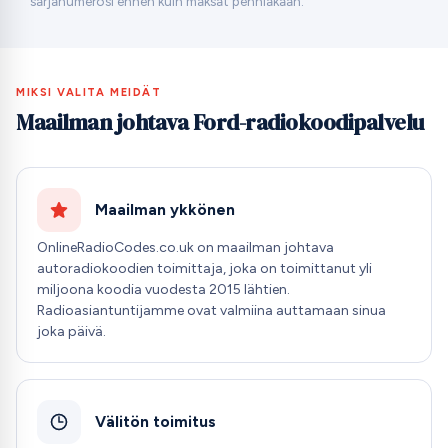
sarjanumerosi ennen kuin maksat penniäkään.
MIKSI VALITA MEIDÄT
Maailman johtava Ford-radiokoodipalvelu
Maailman ykkönen
OnlineRadioCodes.co.uk on maailman johtava
autoradiokoodien toimittaja, joka on toimittanut yli
miljoona koodia vuodesta 2015 lähtien.
Radioasiantuntijamme ovat valmiina auttamaan sinua
joka päivä.
Välitön toimitus