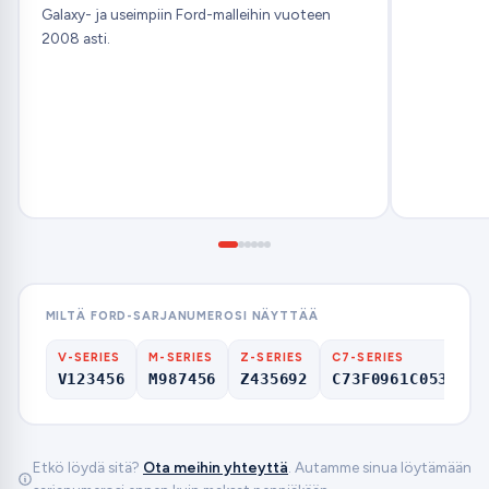
Galaxy- ja useimpiin Ford-malleihin vuoteen
2008 asti.
MILTÄ FORD-SARJANUMEROSI NÄYTTÄÄ
V-SERIES
M-SERIES
Z-SERIES
C7-SERIES
V123456
M987456
Z435692
C73F0961C0536857
Etkö löydä sitä?
Ota meihin yhteyttä
. Autamme sinua löytämään