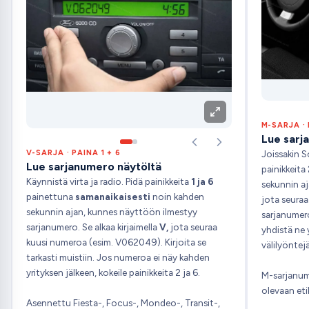
M-SARJA · 
Lue sarj
Joissakin S
V-SARJA · PAINA 1 + 6
Lue sarjanumero näytöltä
painikkeita
Käynnistä virta ja radio. Pidä painikkeita
1 ja 6
sekunnin aj
painettuna
samanaikaisesti
noin kahden
jota seura
sekunnin ajan, kunnes näyttöön ilmestyy
sarjanumero
sarjanumero. Se alkaa kirjaimella
V,
jota seuraa
yhdistä ne 
kuusi numeroa (esim. V062049). Kirjoita se
välilyöntejä
tarkasti muistiin. Jos numeroa ei näy kahden
yrityksen jälkeen, kokeile painikkeita 2 ja 6.
M-sarjanum
olevaan eti
Asennettu Fiesta-, Focus-, Mondeo-, Transit-,