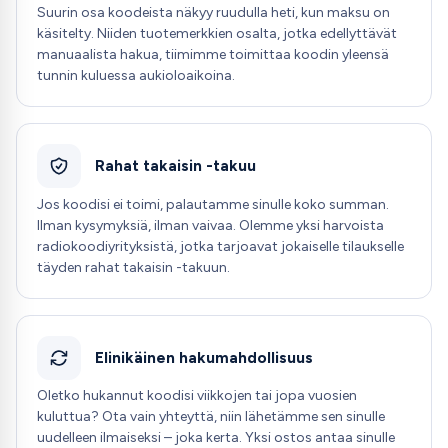
Suurin osa koodeista näkyy ruudulla heti, kun maksu on
käsitelty. Niiden tuotemerkkien osalta, jotka edellyttävät
manuaalista hakua, tiimimme toimittaa koodin yleensä
tunnin kuluessa aukioloaikoina.
Rahat takaisin -takuu
Jos koodisi ei toimi, palautamme sinulle koko summan.
Ilman kysymyksiä, ilman vaivaa. Olemme yksi harvoista
radiokoodiyrityksistä, jotka tarjoavat jokaiselle tilaukselle
täyden rahat takaisin -takuun.
Elinikäinen hakumahdollisuus
Oletko hukannut koodisi viikkojen tai jopa vuosien
kuluttua? Ota vain yhteyttä, niin lähetämme sen sinulle
uudelleen ilmaiseksi – joka kerta. Yksi ostos antaa sinulle