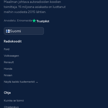
Maailman johtava autoradioiden koodien
toimittaja. Yli miljoona asiakasta on luottanut
meihin vuodesta 2015 lähtien.
Arvostelu: Erinomaista
Radiokoodit
Ford
Volkswagen
Renault
Honda
Nissan
Näytä kaikki tuotemerkit →
Ohje
Kuinka se toimii
Ohjekeskus