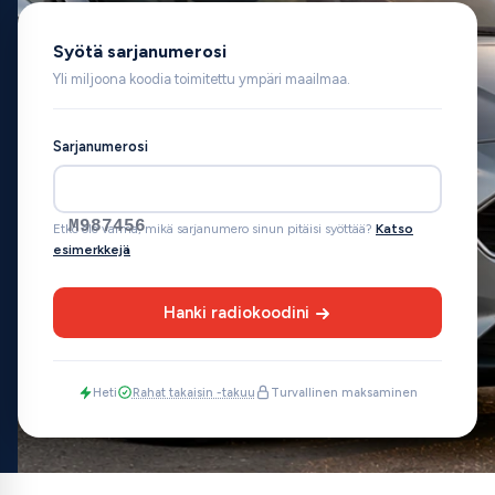
Syötä sarjanumerosi
Yli miljoona koodia toimitettu ympäri maailmaa.
Sarjanumerosi
M987456
Etkö ole varma, mikä sarjanumero sinun pitäisi syöttää?
Katso
esimerkkejä
Hanki radiokoodini
Heti
Rahat takaisin -takuu
Turvallinen maksaminen