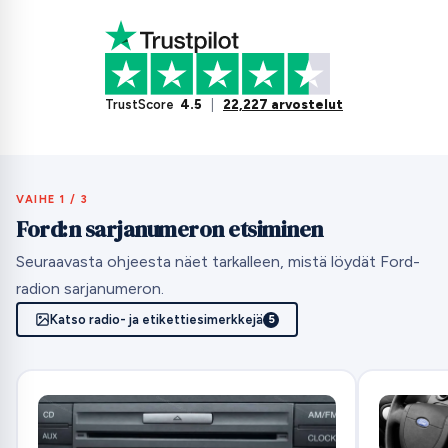
TrustScore
4.5
|
22,227 arvostelut
VAIHE 1 / 3
Ford:n sarjanumeron etsiminen
Seuraavasta ohjeesta näet tarkalleen, mistä löydät Ford-
radion sarjanumeron.
Katso radio- ja etikettiesimerkkejä
5