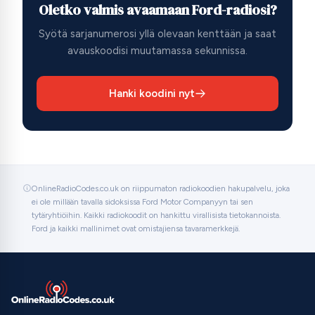
Oletko valmis avaamaan Ford-radiosi?
Syötä sarjanumerosi yllä olevaan kenttään ja saat
avauskoodisi muutamassa sekunnissa.
Hanki koodini nyt
OnlineRadioCodes.co.uk on riippumaton radiokoodien hakupalvelu, joka
ei ole millään tavalla sidoksissa Ford Motor Companyyn tai sen
tytäryhtiöihin. Kaikki radiokoodit on hankittu virallisista tietokannoista.
Ford ja kaikki mallinimet ovat omistajiensa tavaramerkkejä.