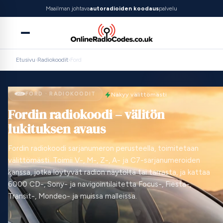
Maailman johtava
autoradioiden koodaus
palvelu
Etusivu
›
Radiokoodit
›
Ford
FORD · RADIOKOODIT
Näkyy välittömästi
Fordin radiokoodi – välitön
lukituksen avaus
Fordin radiokoodi sarjanumeron perusteella, toimitetaan
välittömästi. Toimii V-, M-, Z-, A- ja C7-sarjanumeroiden
kanssa, jotka löytyvät radion näytöltä tai tarrasta, ja kattaa
6000 CD-, Sony- ja navigointilaitetta Focus-, Fiesta-,
Transit-, Mondeo- ja muissa malleissa.