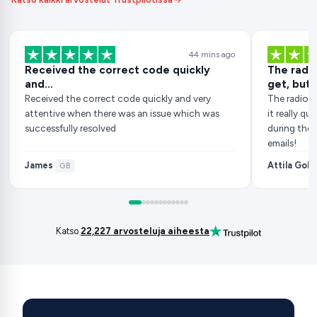
44 mins ago
Received the correct code quickly
The radio
and…
get, but..
Received the correct code quickly and very
The radio c
attentive when there was an issue which was
it really q
successfully resolved
during the 
emails!
James
Attila Gob
·
GB
Katso
22,227 arvosteluja aiheesta