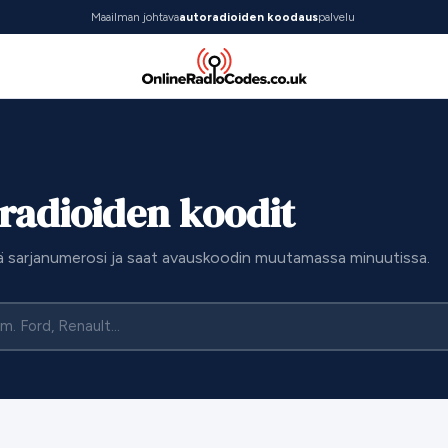
Maailman johtava
autoradioiden koodaus
palvelu
radioiden koodit
ä sarjanumerosi ja saat avauskoodin muutamassa minuutissa.