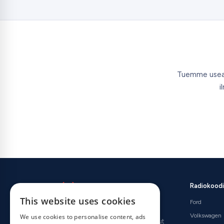
Tuemme useamp
i
Radiokoodi
This website uses cookies
Ford
Maailman johtava autoradioiden koodien
Volkswagen
We use cookies to personalise content, ads
toimittaja. Yli miljoona asiakasta on luottanut