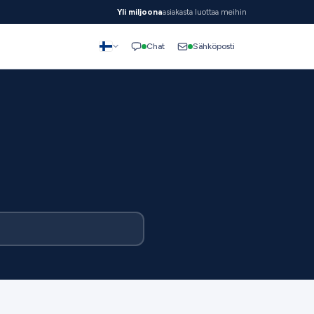
Yli miljoona
asiakasta luottaa meihin
Sähköposti
Chat