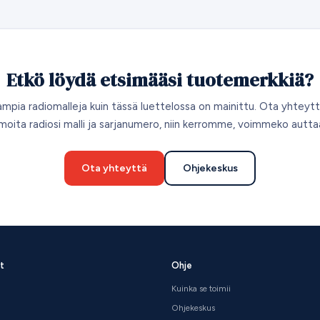
Etkö löydä etsimääsi tuotemerkkiä?
ia radiomalleja kuin tässä luettelossa on mainittu. Ota yhteytt
lmoita radiosi malli ja sarjanumero, niin kerromme, voimmeko autta
Ota yhteyttä
Ohjekeskus
t
Ohje
Kuinka se toimii
Ohjekeskus