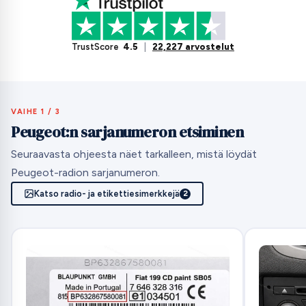
TrustScore
4.5
|
22,227 arvostelut
VAIHE 1 / 3
Peugeot:n sarjanumeron etsiminen
Seuraavasta ohjeesta näet tarkalleen, mistä löydät
Peugeot-radion sarjanumeron.
Katso radio- ja etikettiesimerkkejä
2