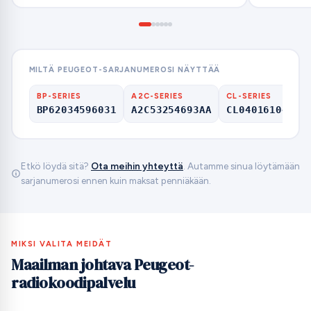
MILTÄ PEUGEOT-SARJANUMEROSI NÄYTTÄÄ
BP-SERIES
A2C-SERIES
CL-SERIES
BP62034596031
A2C53254693AA
CL04016104660
Etkö löydä sitä?
Ota meihin yhteyttä
. Autamme sinua löytämään
sarjanumerosi ennen kuin maksat penniäkään.
MIKSI VALITA MEIDÄT
Maailman johtava Peugeot-
radiokoodipalvelu