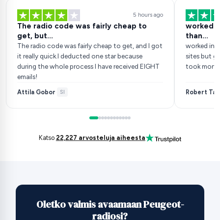
5 hours ago
The radio code was fairly cheap to
worked in
get, but...
than…
The radio code was fairly cheap to get, and I got
worked inst
it really quick.I deducted one star because
sites but go
during the whole process I have received EIGHT
took money
emails!
Attila Gobor
Robert Tan
·
SI
Katso
22,227 arvosteluja aiheesta
Oletko valmis avaamaan Peugeot-
radiosi?