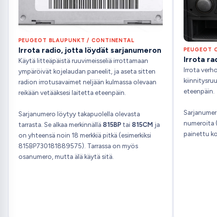
PEUGEOT BLAUPUNKT / CONTINENTAL
Irrota radio, jotta löydät sarjanumeron
PEUGEOT C
Irrota ra
Käytä litteäpäistä ruuvimeisseliä irrottamaan
Irrota verho
ympäröivät kojelaudan paneelit, ja aseta sitten
kiinnitysruu
radion irrotusavaimet neljään kulmassa olevaan
eteenpäin.
reikään vetääksesi laitetta eteenpäin.
Sarjanumero
Sarjanumero löytyy takapuolella olevasta
numeroita 
tarrasta. Se alkaa merkinnällä
815BP
tai
815CM
ja
painettu ko
on yhteensä noin 18 merkkiä pitkä (esimerkiksi
815BP730181889575). Tarrassa on myös
osanumero, mutta älä käytä sitä.