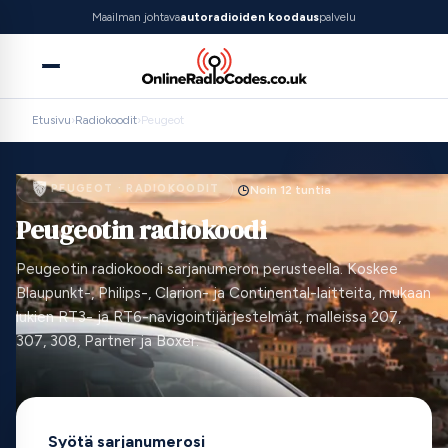
Maailman johtava
autoradioiden koodaus
palvelu
Etusivu
›
Radiokoodit
›
Peugeot
PEUGEOT · RADIOKOODIT
Noin 12 tuntia
Peugeotin radiokoodi
Peugeotin radiokoodi sarjanumeron perusteella. Koskee
Blaupunkt-, Philips-, Clarion- ja Continental-laitteita, mukaan
lukien RT3- ja RT6-navigointijärjestelmät, malleissa 207,
307, 308, Partner ja Boxer.
Syötä sarjanumerosi