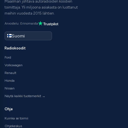
Maailman johtava autoradioiden koodien
toimittaja. Yli miljoona asiakasta on luottanut
meihin vuodesta 2015 lähtien.
Arvostelu: Erinomaista
Radiokoodit
Ford
Volkswagen
Renault
Honda
Nissan
Näytä kaikki tuotemerkit →
Ohje
Kuinka se toimii
Ohjekeskus