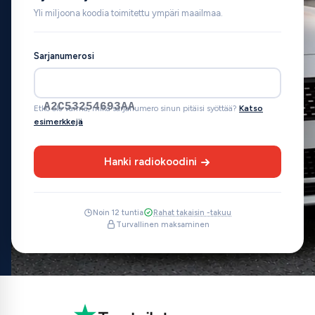
Yli miljoona koodia toimitettu ympäri maailmaa.
Sarjanumerosi
A2C53254693AA
Etkö ole varma, mikä sarjanumero sinun pitäisi syöttää?
Katso
esimerkkejä
Hanki radiokoodini
Noin 12 tuntia
Rahat takaisin -takuu
Turvallinen maksaminen