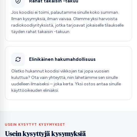
Rahat takaisin -takuu
Jos koodisi ei toimi, palautamme sinulle koko summan.
Ilman kysymyksiä, ilman vaivaa. Olemme yksi harvoista
radiokoodiyrityksistä, jotka tarjoavat jokaiselle tilaukselle
täyden rahat takaisin -takuun.
Elinikäinen hakumahdollisuus
Oletko hukannut koodisi viikkojen tai jopa vuosien
kuluttua? Ota vain yhteyttä, niin lähetämme sen sinulle
uudelleen ilmaiseksi – joka kerta. Yksi ostos antaa sinulle
käyttöoikeuden eliniäksi.
USEIN KYSYTYT KYSYMYKSET
Usein kysyttyjä kysymyksiä