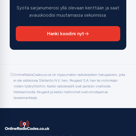
Syötä sarjanumerosi yllä olevaan kenttään ja saat
avauskoodisi muutamassa sekunnissa.
Hanki koodini nyt
OnlineRadioCodes.co.uk on riippumaton radiokoodien hakupalvelu, joka
ei ole sidoksissa Stellantis N.V.:hen, Peugeot S.A.:han tai mihinkään
niiden tytäryhtiöihin. Kaikki radiokoodit ovat peräisin virallisista
tietokannoista. Peugeot ja kaikki mallinimet ovat omistajiensa
tavaramerkkejä.