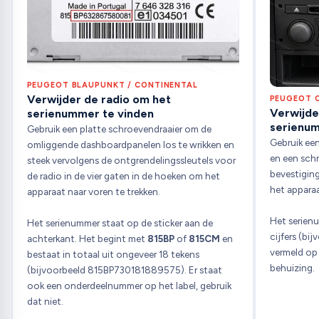
PEUGEOT BLAUPUNKT / CONTINENTAL
Verwijder de radio om het
PEUGEOT C
Verwijde
serienummer te vinden
serienum
Gebruik een platte schroevendraaier om de
Gebruik een
omliggende dashboardpanelen los te wrikken en
en een sch
steek vervolgens de ontgrendelingssleutels voor
bevestiging
de radio in de vier gaten in de hoeken om het
het apparaa
apparaat naar voren te trekken.
Het serien
Het serienummer staat op de sticker aan de
cijfers (b
achterkant. Het begint met
815BP
of
815CM
en
vermeld op 
bestaat in totaal uit ongeveer 18 tekens
behuizing.
(bijvoorbeeld 815BP730181889575). Er staat
ook een onderdeelnummer op het label, gebruik
dat niet.