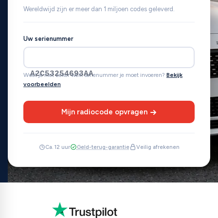
Wereldwijd zijn er meer dan 1 miljoen codes geleverd.
Uw serienummer
A2C53254693AA
Weet je niet zeker welk serienummer je moet invoeren?
Bekijk
voorbeelden
Mijn radiocode opvragen
Ca. 12 uur
Geld-terug-garantie
Veilig afrekenen