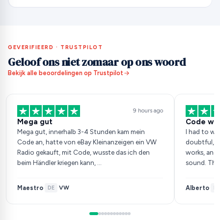
GEVERIFIEERD · TRUSTPILOT
Geloof ons niet zomaar op ons woord
Bekijk alle beoordelingen op Trustpilot
9 hours ago
Mega gut
Code wor
Mega gut, innerhalb 3-4 Stunden kam mein
I had to wai
Code an, hatte von eBay Kleinanzeigen ein VW
doubtful, b
Radio gekauft, mit Code, wusste das ich den
works, and 
beim Händler kriegen kann, …
sound. Tha
Maestro
Alberto
VW
·
DE
·
·
ES