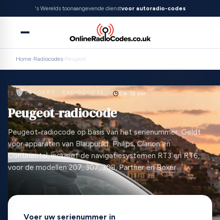
's Werelds toonaangevende dienst
voor autoradio-codes
Home
›
Radiocodes
›
Peugeot
PEUGEOT · RADIOCODES
Ca. 12 uur
Peugeot-radiocode
Peugeot-radiocode op basis van het serienummer. Geldt
voor apparaten van Blaupunkt, Philips, Clarion en
Continental, inclusief de navigatiesystemen RT3 en RT6,
voor de modellen 207, 307, 308, Partner en Boxer.
Voer uw serienummer in