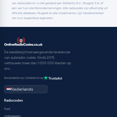
van radiocodes en is niet gelieerd aan Stellantis N.V., Peugeot S.A. of
een van hun dochterondernemingen. Alle radiocodes zijn afkomstig uit
officiële databases. Peugeot en alle modelnamen zijn handelsmerken
van hun respectieve eigenaren.
De wereldwijd toonaangevende leverancier
van autoradio-codes. Sinds 2015
vertrouwen meer dan 1.000.000 klanten op
ons.
Beoordeeld op Uitstekend op
Radiocodes
Ford
Volkswagen