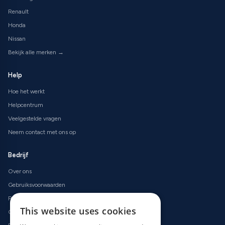
Renault
Honda
Nissan
Bekijk alle merken →
Help
Hoe het werkt
Helpcentrum
Veelgestelde vragen
Neem contact met ons op
Bedrijf
Over ons
Gebruiksvoorwaarden
Privacybeleid
This website uses cookies
Cookiebeleid