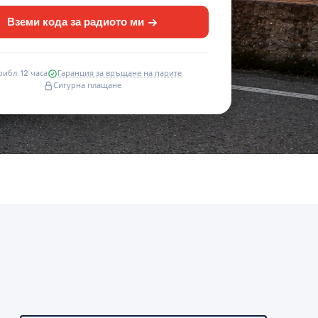
Вземи кода за радиото ми
рибл. 12 часа
Гаранция за връщане на парите
Сигурна плащане