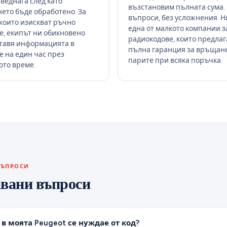
веднага след като
възстановим пълната сума.
ето бъде обработено. За
въпроси, без усложнения. Н
 които изискват ръчно
една от малкото компании з
е, екипът ни обикновено
радиокодове, които предлаг
тавя информацията в
пълна гаранция за връщан
е на един час през
парите при всяка поръчка.
ото време.
ВЪПРОСИ
авани въпроси
в моята Peugeot се нуждае от код?