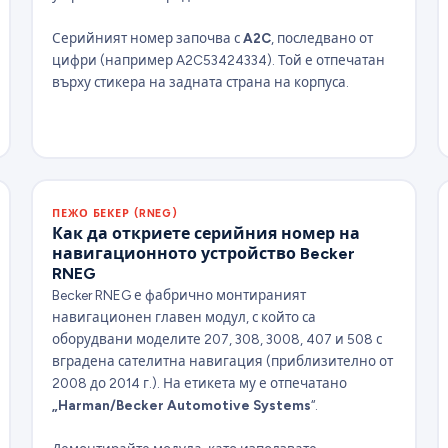
Серийният номер започва с
A2C
, последвано от
цифри (например A2C53424334). Той е отпечатан
върху стикера на задната страна на корпуса.
ПЕЖО БЕКЕР (RNEG)
Как да откриете серийния номер на
навигационното устройство Becker
RNEG
Becker RNEG е фабрично монтираният
навигационен главен модул, с който са
оборудвани моделите 207, 308, 3008, 407 и 508 с
вградена сателитна навигация (приблизително от
2008 до 2014 г.). На етикета му е отпечатано
„Harman/Becker Automotive Systems
“.