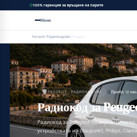
100% гаранция за връщане на парите
Меню
Начало
›
Радиокодове
›
Peugeot
PEUGEOT · РАДИОКОДОВЕ
Прибл. 12 час
Радиокод за Peuge
Радиокод за Peugeot по сериен номер.
устройствата на Blaupunkt, Philips, Clario