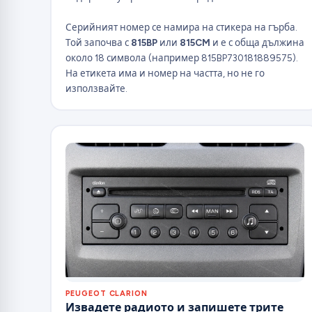
Серийният номер се намира на стикера на гърба.
Той започва с
815BP
или
815CM
и е с обща дължина
около 18 символа (например 815BP730181889575).
На етикета има и номер на частта, но не го
използвайте.
PEUGEOT CLARION
Извадете радиото и запишете трите