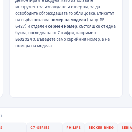
Демонтирайте модула, като използвате
инструмент за изваждане и отвертка, за да
освободите обграждащата го облицовка. Етикетът
на гърба показва
номер
на модела
(напр. BE
6427) и отделен
сериен номер
, състоящ се от една
буква, последвана от 7 цифри, например
B5320240
. Въведете само серийния номер, а не
номера на модела.
OT
ES
C7-SERIES
PHILIPS
BECKER RNEG
SERI