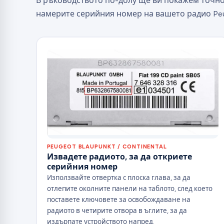
В ръководството по-долу ще ви покажем точно
намерите серийния номер на вашето радио Pe
PEUGEOT BLAUPUNKT / CONTINENTAL
Извадете радиото, за да откриете
серийния номер
Използвайте отвертка с плоска глава, за да
отлепите околните панели на таблото, след което
поставете ключовете за освобождаване на
радиото в четирите отвора в ъглите, за да
издърпате устройството напред.