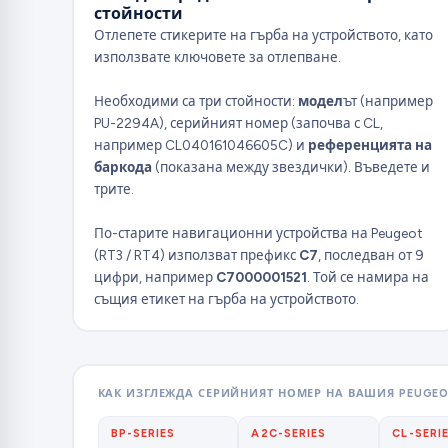
стойности
Отлепете стикерите на гърба на устройството, като
използвате ключовете за отлепване.
Необходими са три стойности:
модел
ът (например
PU-2294A), серийният номер (започва с CL,
например CL040161046605C) и
референцията
на
баркода
(показана между звездички). Въведете и
трите.
По-старите навигационни устройства на Peugeot
(RT3 / RT4) използват префикс
C7
, последван от 9
цифри, например
C7000001521
. Той се намира на
същия етикет на гърба на устройството.
КАК ИЗГЛЕЖДА СЕРИЙНИЯТ НОМЕР НА ВАШИЯ PEUGE
BP-SERIES
A2C-SERIES
CL-SERI