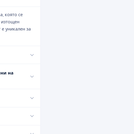
, която се
и изтощен
 е уникален за
ени на