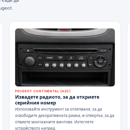
 къде да
ugeot.
PEUGEOT CONTINENTAL (A2C)
Извадете радиото, за да откриете
серийния номер
Използвайте инструмент за отлепване, за да
освободите декоративната рамка, и отвертка, за да
отвиете монтажните винтове. Изтеглете
устройството напред.