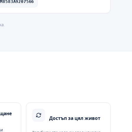
CM8583A9207566
ка.
ъщане
Достъп за цял живот
ви