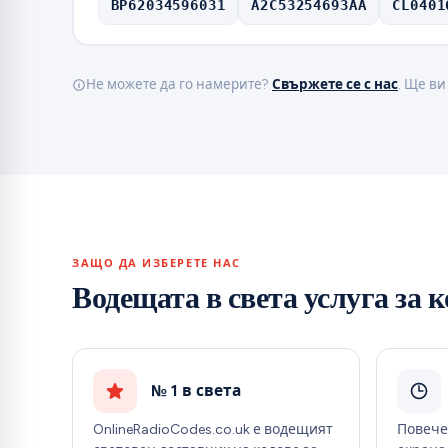
BP62034596031
A2C53254693AA
CL0401
Не можете да го намерите?
Свържете се с нас
. Ще ви
ЗАЩО ДА ИЗБЕРЕТЕ НАС
Водещата в света услуга за 
№ 1 в света
OnlineRadioCodes.co.uk е водещият
Повече