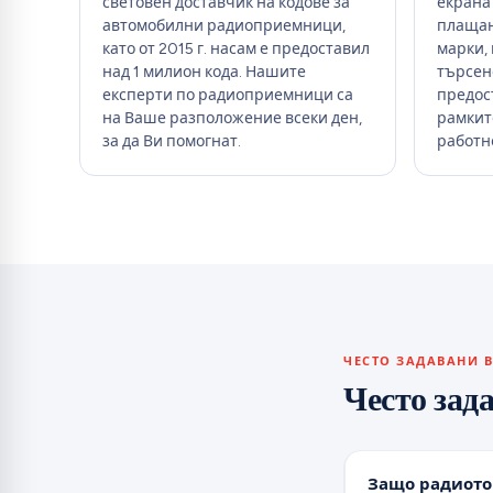
световен доставчик на кодове за
екрана 
автомобилни радиоприемници,
плащан
като от 2015 г. насам е предоставил
марки,
над 1 милион кода. Нашите
търсен
експерти по радиоприемници са
предос
на Ваше разположение всеки ден,
рамкит
за да Ви помогнат.
работн
ЧЕСТО ЗАДАВАНИ 
Често зад
Защо радиото 