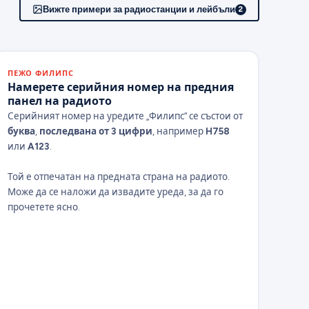
Вижте примери за радиостанции и лейбъли
2
ПЕЖО ФИЛИПС
Намерете серийния номер на предния
панел на радиото
Серийният номер на уредите „Филипс“ се състои от
буква
,
последвана от 3 цифри
, например
H758
или
A123
.
Той е отпечатан на предната страна на радиото.
Може да се наложи да извадите уреда, за да го
прочетете ясно.