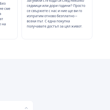
Загубили сте кода си след няколко
 Без
седмици или дори години? Просто
ие сме
се свържете с нас и ние ще ви го
а
изпратим отново безплатно –
ат
всеки път. С една покупка
е на
получавате достъп за цял живот.