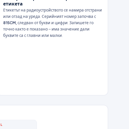
етикета
Етикетът на радиоустройството се намира отстрани
или отзад на уреда. Серийният номер започва с
815CM,
следван от букви и цифри. Запишете го
точно както е показано – има значение дали
буквите са с главни или малки.
AL