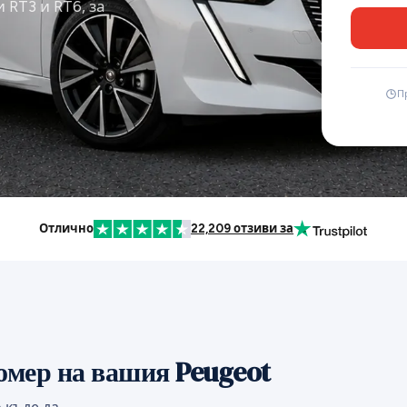
RT3 и RT6, за
П
Отлично
22,209 отзиви за
омер на вашия Peugeot