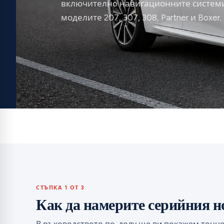
включително навигационните системи 
моделите 207, 307, 308, Partner и Boxer.
СТЪПКА 1 ОТ 3
Как да намерите серийния н