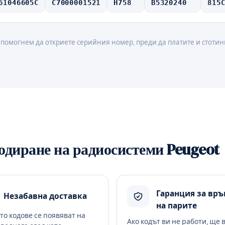
61046605C
C7000001521
H758
B5320240
815
 помогнем да откриете серийния номер, преди да платите и стотин
кодиране на радиосистеми Peugeot
Гаранция за вр
Незабавна доставка
на парите
то кодове се появяват на
Ако кодът ви не работи, ще 