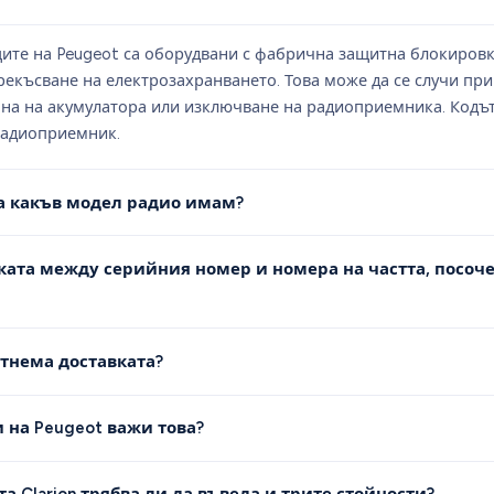
те на Peugeot са оборудвани с фабрична защитна блокировка
рекъсване на електрозахранването. Това може да се случи пр
яна на акумулатора или изключване на радиоприемника. Кодът
радиоприемник.
ра какъв модел радио имам?
ката между серийния номер и номера на частта, посоч
тнема доставката?
 на Peugeot важи това?