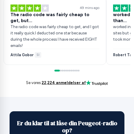
49 mins ago
The radio code was fairly cheap to
worked in
get, but...
than…
The radio code was fairly cheap to get, and I got
worked inst
it really quick.I deducted one star because
sites but go
during the whole process I have received EIGHT
took money
emails!
Attila Gobor
Robert Tan
·
SI
Se vores
22,224 anmeldelser af
Er du klar til at låse din Peugeot-radio
op?