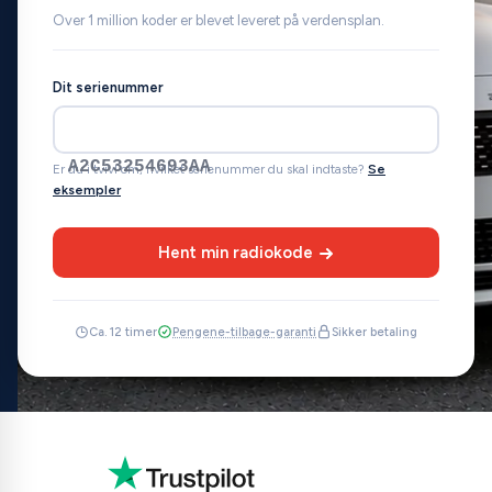
Over 1 million koder er blevet leveret på verdensplan.
Dit serienummer
A2C53254693AA
Er du i tvivl om, hvilket serienummer du skal indtaste?
Se
eksempler
Hent min radiokode
Ca. 12 timer
Pengene-tilbage-garanti
Sikker betaling