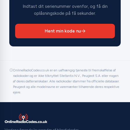
Indtast dit serienummer ovenfor, og få din
oplåsningskode på få sekunder.
Hent min kode nu
OnlineRadioCodes.co.uk er en uafhængig tjeneste til fremskaffelse af
radiokoder og er ikke tilknyttet Stellantis N.V., Peugeot S.A. eller nogen
af deres datterselskaber. Alle radiokoder stammer fra officielle databaser.
Peugeot og alle modelnavne er varemærker tilhørende deres respektive
ejere.