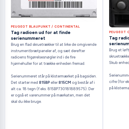
PEUGEOT BLAUPUNKT / CONTINENTAL
Tag radioen ud for at finde
PEUGEOT C
Tag radio
serienummeret
serienu
Brug en flad skruetrækker til at lirke de omgivende
Brug et løf
instrumentbrætpaneler af, og sæt derefter
skruetrække
radioens frigørelsesnøgler ind i de fire
Skub enhed
hjørnehuller for at trække enheden fremad.
Serienumme
Serienummeret står på klistermærket på bagsiden.
cifre (for 
Det starter med
815BP
eller
815CM
og består af i
på klisterm
alt ca. 18 tegn (f.eks. 815BP730181889575). Der
er også et varenummer på mærkaten, men det
skal du ikke bruge.