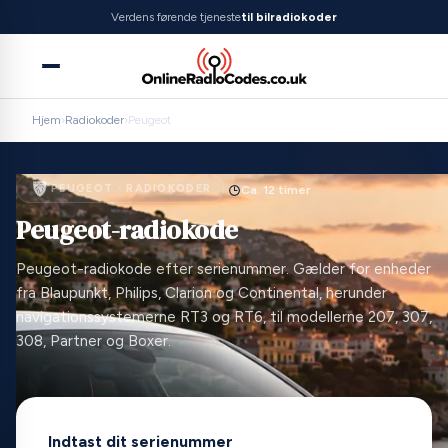
Verdens førende tjeneste
til bilradiokoder
Hjem
›
Radiokoder
›
Peugeot
PEUGEOT · RADIOKODER
Ca. 12 timer
Peugeot-radiokode
Peugeot-radiokode efter serienummer. Gælder for enheder
fra Blaupunkt, Philips, Clarion og Continental, herunder
navigationssystemerne RT3 og RT6, til modellerne 207, 307,
308, Partner og Boxer.
Indtast dit serienummer