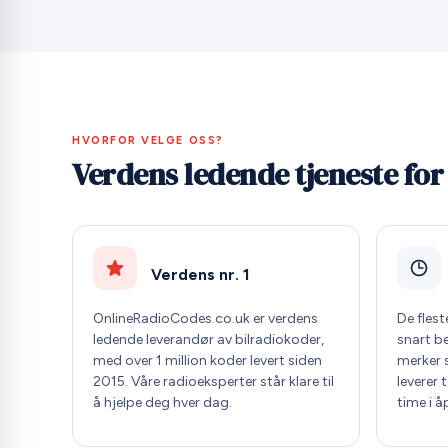
HVORFOR VELGE OSS?
Verdens ledende tjeneste for
Verdens nr. 1
OnlineRadioCodes.co.uk er verdens
De fles
ledende leverandør av bilradiokoder,
snart b
med over 1 million koder levert siden
merker 
2015. Våre radioeksperter står klare til
leverer 
å hjelpe deg hver dag.
time i å