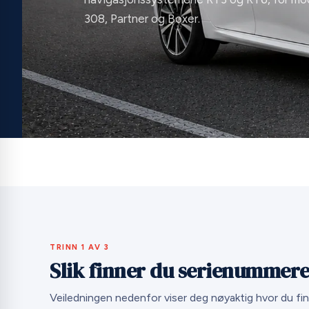
308, Partner og Boxer.
TRINN 1 AV 3
Slik finner du serienummeret
Veiledningen nedenfor viser deg nøyaktig hvor du f