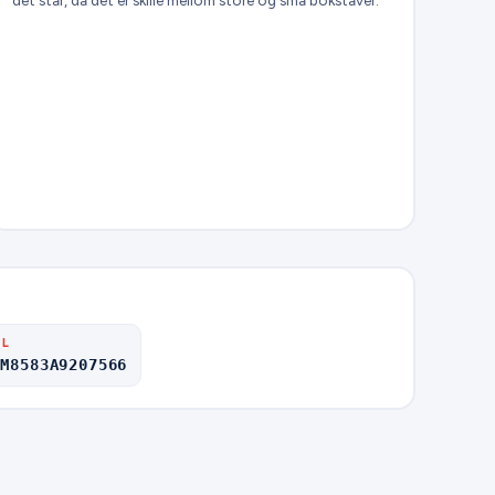
det står, da det er skille mellom store og små bokstaver.
AL
CM8583A9207566