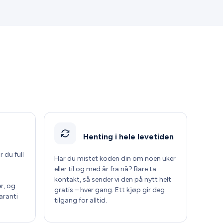
Henting i hele levetiden
r du full
Har du mistet koden din om noen uker
eller til og med år fra nå? Bare ta
kontakt, så sender vi den på nytt helt
r, og
gratis – hver gang. Ett kjøp gir deg
aranti
tilgang for alltid.