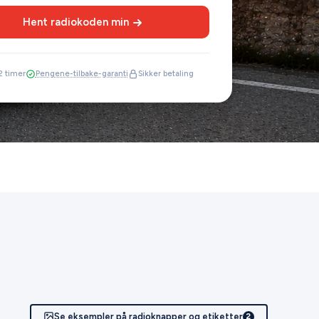
Hent radiokoden min
2 timer
Pengene-tilbake-garanti
Sikker betaling
Se eksempler på radioknapper og etiketter
2