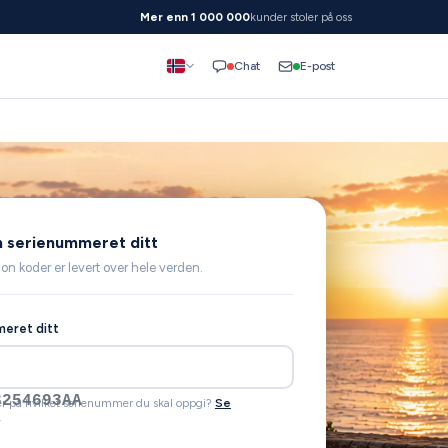
Mer enn 1 000 000
kunder stoler på oss
E-post
Chat
nn serienummeret ditt
ion koder er levert over hele verden.
eret ditt
0161046605C
er på hvilket serienummer du skal oppgi?
Se