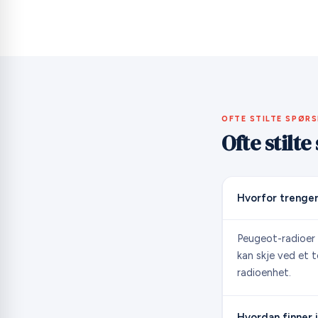
OFTE STILTE SPØR
Ofte stilt
Hvorfor trenger
Peugeot-radioer 
kan skje ved et t
radioenhet.
Hvordan finner j