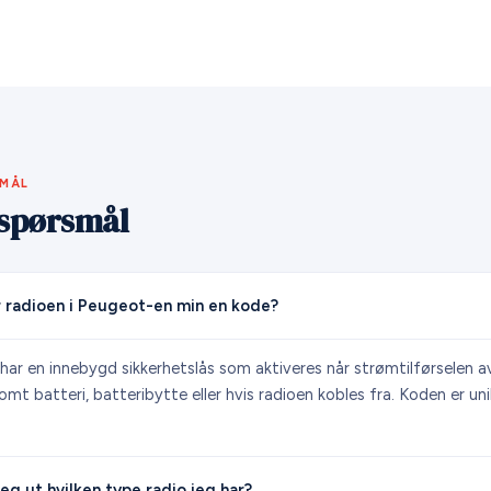
SMÅL
e spørsmål
 radioen i Peugeot-en min en kode?
har en innebygd sikkerhetslås som aktiveres når strømtilførselen a
omt batteri, batteribytte eller hvis radioen kobles fra. Koden er uni
eg ut hvilken type radio jeg har?