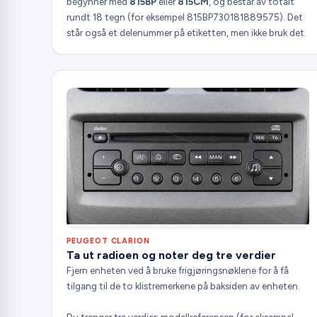
begynner med
815BP
eller
815CM
, og består av totalt
rundt 18 tegn (for eksempel 815BP730181889575). Det
står også et delenummer på etiketten, men ikke bruk det.
PEUGEOT CLARION
Ta ut radioen og noter deg tre verdier
Fjern enheten ved å bruke frigjøringsnøklene for å få
tilgang til de to klistremerkene på baksiden av enheten.