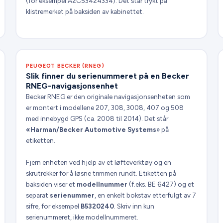
(for eksempel A2C53424334). Det står trykt på
klistremerket på baksiden av kabinettet.
PEUGEOT BECKER (RNEG)
Slik finner du serienummeret på en Becker
RNEG-navigasjonsenhet
Becker RNEG er den originale navigasjonsenheten som
er montert i modellene 207, 308, 3008, 407 og 508
med innebygd GPS (ca. 2008 til 2014). Det står
«Harman/Becker Automotive Systems
» på
etiketten.
Fjern enheten ved hjelp av et løfteverktøy og en
skrutrekker for å løsne trimmen rundt. Etiketten på
baksiden viser et
modellnummer
(f.eks. BE 6427) og et
separat
serienummer
, en enkelt bokstav etterfulgt av 7
sifre, for eksempel
B5320240
. Skriv inn kun
serienummeret, ikke modellnummeret.