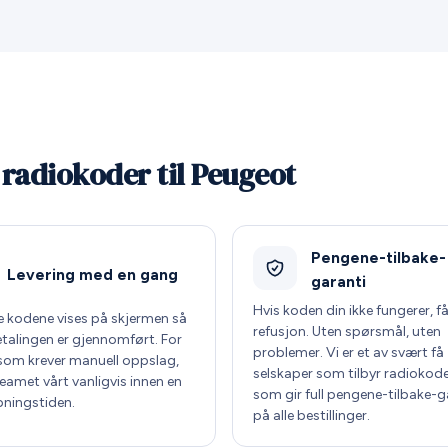
 radiokoder til Peugeot
Pengene-tilbake-
Levering med en gang
garanti
Hvis koden din ikke fungerer, få
te kodene vises på skjermen så
refusjon. Uten spørsmål, uten
etalingen er gjennomført. For
problemer. Vi er et av svært få
som krever manuell oppslag,
selskaper som tilbyr radiokode
teamet vårt vanligvis innen en
som gir full pengene-tilbake-g
pningstiden.
på alle bestillinger.