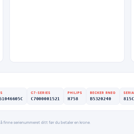
ES
C7-SERIES
PHILIPS
BECKER RNEG
SERI
61046605C
C7000001521
H758
B5320240
815
 å finne serienummeret ditt før du betaler en krone.