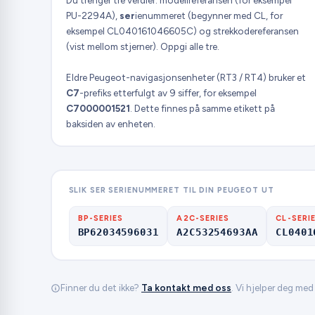
Du trenger tre verdier: modellreferansen (for eksempel
PU-2294A),
ser
ienummeret (begynner med CL, for
eksempel CL040161046605C) og strekkodereferansen
(vist mellom stjerner). Oppgi alle tre.
Eldre Peugeot-navigasjonsenheter (RT3 / RT4) bruker et
C7
-prefiks etterfulgt av 9 siffer, for eksempel
C7000001521
. Dette finnes på samme etikett på
baksiden av enheten.
SLIK SER SERIENUMMERET TIL DIN PEUGEOT UT
BP-SERIES
A2C-SERIES
CL-SERI
BP62034596031
A2C53254693AA
CL0401
Finner du det ikke?
Ta kontakt med oss
. Vi hjelper deg med