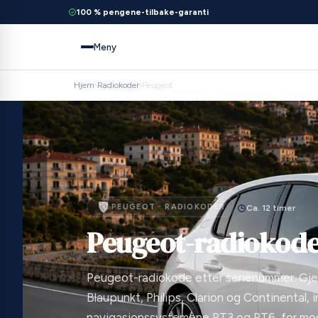
100 % pengene-tilbake-garanti
Meny
Hjem
›
Radiokoder
›
Peugeot
PEUGEOT · RADIOKODER
Ca. 12 timer
Peugeot-radiokod
Peugeot-radiokode etter serienummer. Gjel
Blaupunkt, Philips, Clarion og Continental, i
navigasjonssystemene RT3 og RT6, for mod