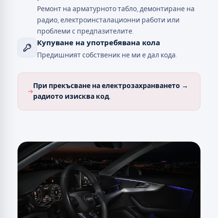
Ремонт на арматурното табло, демонтиране на
радио, електроинсталационни работи или
проблеми с предпазителите.
Купуване на употребявана кола
Предишният собственик не ми е дал кода.
При прекъсване на електрозахранването →
радиото изисква код.