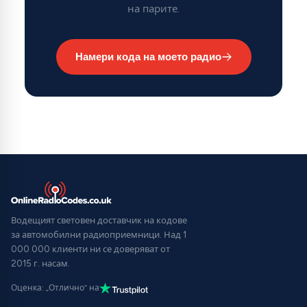
на парите.
Намери кода на моето радио
Водещият световен доставчик на кодове
за автомобилни радиоприемници. Над 1
000 000 клиенти ни се доверяват от
2015 г. насам.
Оценка: „Отлично“ на