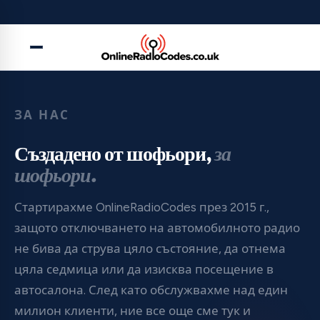
На нас се доверяват
над 1 000 000
клиенти
ЗА НАС
Създадено от шофьори,
за
шофьори.
Стартирахме OnlineRadioCodes през 2015 г.,
защото отключването на автомобилното радио
не бива да струва цяло състояние, да отнема
цяла седмица или да изисква посещение в
автосалона. След като обслужвахме над един
милион клиенти, ние все още сме тук и