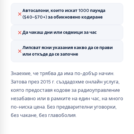
Автосалони, които искат 1000 паунда
($40–$70+) за обикновено кодиране
Да чакаш дни или седмици за час
Липсват ясни указания какво да се прави
или откъде да се започне
Знаехме, че трябва да има по-добър начин.
Затова през 2015 г. създадохме онлайн услуга,
която предоставя кодове за радиоуправление
незабавно или в рамките на един час, на много
по-ниска цена. Без предварителни уговорки,
без чакане, без главоболия.