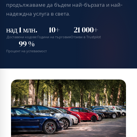
продължаваме да бъдем най-бързата и най-
надеждна услуга в света.
над 1 млн.
10+
21 000+
Доставени кодове
Години на търговия
Отзиви в Trustpilot
99 %
Процент на успеваемост