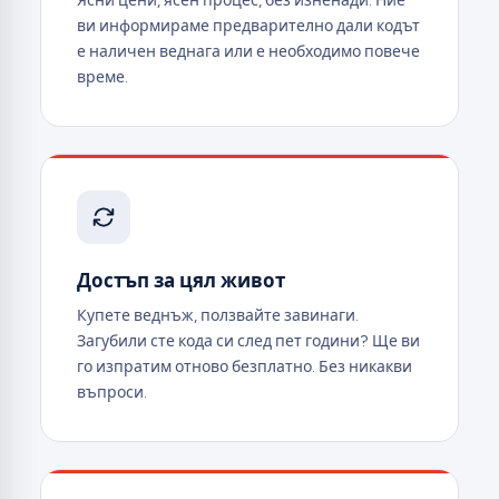
Ясни цени, ясен процес, без изненади. Ние
ви информираме предварително дали кодът
е наличен веднага или е необходимо повече
време.
Достъп за цял живот
Купете веднъж, ползвайте завинаги.
Загубили сте кода си след пет години? Ще ви
го изпратим отново безплатно. Без никакви
въпроси.