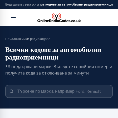
Водещата в света услуга
за кодове за автомобилни радиоприемници
Начало
›
Всички радиокодове
Всички кодове за автомобилни
радиоприемници
36 поддържани марки. Въведете серийния номер и
получите кода за отключване за минути.