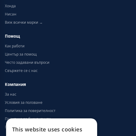
Хонда
Нисан
Виж всички марки →
Помощ
Как работи
Център за помощ
Често задавани въпроси
Свържете се с нас
Компания
За нас
Условия за ползване
Политика за поверителност
Политика за бисквитките
Политика за възстановяване на суми
This website uses cookies