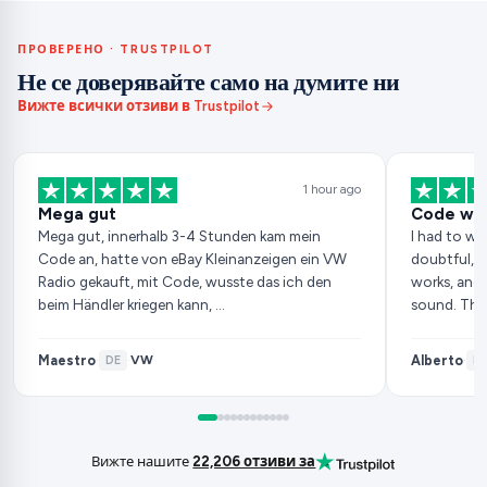
ПРОВЕРЕНО · TRUSTPILOT
Не се доверявайте само на думите ни
Вижте всички отзиви в Trustpilot
1 hour ago
Mega gut
Code wor
Mega gut, innerhalb 3-4 Stunden kam mein
I had to wai
Code an, hatte von eBay Kleinanzeigen ein VW
doubtful, b
Radio gekauft, mit Code, wusste das ich den
works, and 
beim Händler kriegen kann, …
sound. Tha
Maestro
Alberto
VW
·
DE
·
·
ES
Вижте нашите
22,206 отзиви за