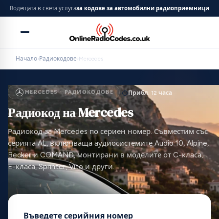
Водещата в света услуга
за кодове за автомобилни радиоприемници
Начало
›
Радиокодове
›
Mercedes
MERCEDES · РАДИОКОДОВЕ
Прибл. 12 часа
Радиокод на Mercedes
Радиокод за Mercedes по сериен номер. Съвместим със
серията AL, включваща аудиосистемите Audio 10, Alpine,
Becker и COMAND, монтирани в моделите от C-класа,
E-класа, Sprinter, Vito и други.
Въведете серийния номер