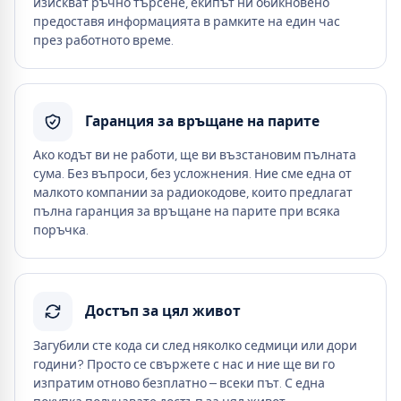
изискват ръчно търсене, екипът ни обикновено
предоставя информацията в рамките на един час
през работното време.
Гаранция за връщане на парите
Ако кодът ви не работи, ще ви възстановим пълната
сума. Без въпроси, без усложнения. Ние сме една от
малкото компании за радиокодове, които предлагат
пълна гаранция за връщане на парите при всяка
поръчка.
Достъп за цял живот
Загубили сте кода си след няколко седмици или дори
години? Просто се свържете с нас и ние ще ви го
изпратим отново безплатно – всеки път. С една