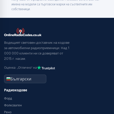
имена на модели са търговски марки на съответните им
собственици.
Водещият световен доставчик на кодове
за автомобилни радиоприемници. Над 1
000 000 клиенти ни се доверяват от
2015 г. насам.
Оценка: „Отлично“ на
Радиокодове
Форд
Фолксваген
Рено