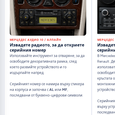
МЕРЦЕДЕС АУДИО 10 / АЛПАЙН
МЕРЦЕДЕС 
Извадете радиото, за да откриете
Извадет
серийния номер
серийн
Използвайте инструмент за отваряне, за да
В Mercedes
освободите декоративната рамка, след
Renault. Д
което развийте устройството и го
използват
издърпайте напред.
освободит
кръстата о
Серийният номер се намира върху стикера
монтажнит
на корпуса и започва с
AL
или
MF
,
устройств
последвани от буквено-цифрови символи.
Серийният
върху уст
последван