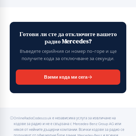
Готови ли сте да отключите вашето
радио Mercedes?
Въведете серийния си номер по-горе и ще
получите кода за отключване за секунди.
Вземи кода ми сега
OnlineRadioCodes.co.uk е независима услуга за извличане на
кодове за радио и не е свързана с Mercedes-Benz Group AG или
някоя от нейните дъщерни компании. Всички кодове за радио се
получават от официални бази данни. Mercedes-Benz и всички