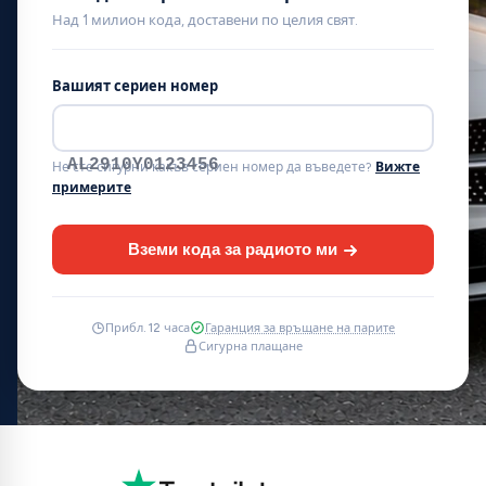
Над 1 милион кода, доставени по целия свят.
Вашият сериен номер
AL2910Y0123456
Не сте сигурни какъв сериен номер да въведете?
Вижте
примерите
Вземи кода за радиото ми
Прибл. 12 часа
Гаранция за връщане на парите
Сигурна плащане