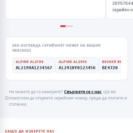
281157844
серийен н
КАК ИЗГЛЕЖДА СЕРИЙНИЯТ НОМЕР НА ВАШИЯ
MERCEDES
ALPINE AL2199
ALPINE AL2910
BECKER BE
AL2199A1234567
AL2910Y0123456
BE4720 1509
Не можете да го намерите?
Свържете се с нас
. Ще ви
помогнем да откриете серийния номер, преди да платите и
стотинка.
ЗАЩО ДА ИЗБЕРЕТЕ НАС