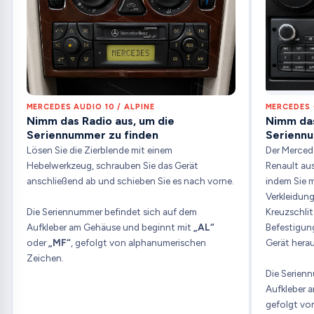
MERCEDES AUDIO 10 / ALPINE
MERCEDES 
Nimm das Radio aus, um die
Nimm das
Seriennummer zu finden
Seriennu
Lösen Sie die Zierblende mit einem
Der Mercede
Hebelwerkzeug, schrauben Sie das Gerät
Renault aus
anschließend ab und schieben Sie es nach vorne.
indem Sie 
Verkleidung
Die Seriennummer befindet sich auf dem
Kreuzschli
Aufkleber am Gehäuse und beginnt mit
„AL“
Befestigun
oder
„MF“
, gefolgt von alphanumerischen
Gerät herau
Zeichen.
Die Serien
Aufkleber 
gefolgt vo