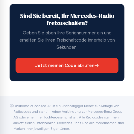
Sind Sie bereit, Ihr Mercedes-Radio
freizuschalten?
Geben Sie oben Ihre Seriennummer ein und
erhalten Sie Ihren Freischaltcode innerhalb von
Sekunden.
Jetzt meinen Code abrufen
OnlineRadioCodes.co.uk ist ein unabhängiger Dienst zur Abfrage von
Radiocodes und steht in keiner Verbindung zur Mercedes-Benz Group
AG oder einer ihrer Tochtergesellschaften. Alle Radiocodes stammen
aus offiziellen Datenbanken. Mercedes-Benz und alle Modellnamen sind
Marken ihrer jeweiligen Eigentümer.