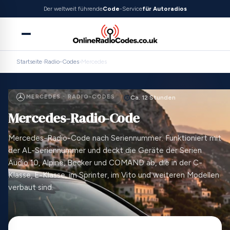
Der weltweit führende
Code
-Service
für Autoradios
Startseite
›
Radio-Codes
›
Mercedes
MERCEDES · RADIO-CODES
Ca. 12 Stunden
Mercedes-Radio-Code
Mercedes-Radio-Code nach Seriennummer. Funktioniert mit
der AL-Seriennummer und deckt die Geräte der Serien
Audio 10, Alpine, Becker und COMAND ab, die in der C-
Klasse, E-Klasse, im Sprinter, im Vito und weiteren Modellen
verbaut sind.