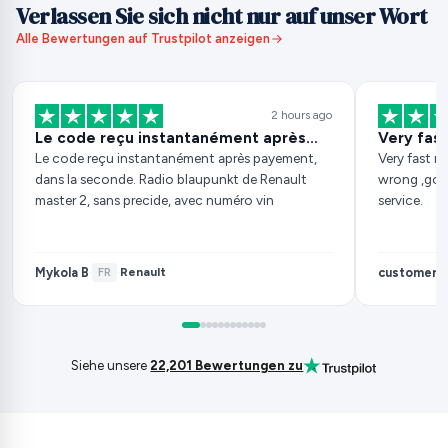
Verlassen Sie sich nicht nur auf unser Wort
Alle Bewertungen auf Trustpilot anzeigen
2 hours ago
Le code reçu instantanément après…
Very fas
Le code reçu instantanément après payement,
Very fast r
dans la seconde. Radio blaupunkt de Renault
wrong ,got 
master 2, sans precide, avec numéro vin
service.
Mykola B
customer
Renault
·
FR
·
·
Siehe unsere
22,201 Bewertungen zu