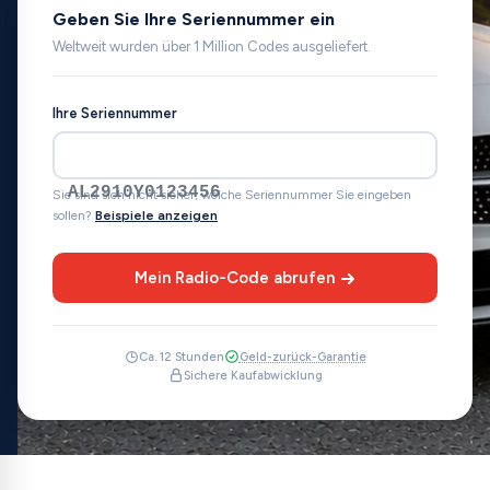
Geben Sie Ihre Seriennummer ein
Weltweit wurden über 1 Million Codes ausgeliefert.
Ihre Seriennummer
AL2910Y0123456
Sie sind sich nicht sicher, welche Seriennummer Sie eingeben
sollen?
Beispiele anzeigen
Mein Radio-Code abrufen
Ca. 12 Stunden
Geld-zurück-Garantie
Sichere Kaufabwicklung