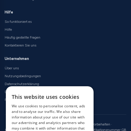
Hilfe
So funktioniert es
Hilfe
Häufig gestellte Fragen
Kontaktieren Sie uns
Unternehmen
Über uns
Nutzungsbedingungen
Datenschutzerklärung
Datenschutzerklärung
This website uses cookies
Rückerstattungsrichtlinien
We use cookies to personalise content, ads
and to analyse our traffic. We also share
information about your use of our site with
our advertising and analytics partners who
© 2026 OnlineRadioCodes.co.uk · Alle Rechte vorbehalten ·
may combine it with other information that
Handelsregisternummer 09736186 · Umsatzsteuer-Identifikationsnummer GB