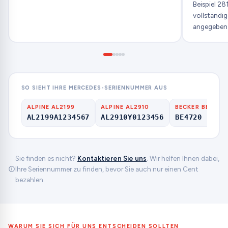
Beispiel 2
vollständi
angegeben 
SO SIEHT IHRE MERCEDES-SERIENNUMMER AUS
ALPINE AL2199
ALPINE AL2910
BECKER BE
AL2199A1234567
AL2910Y0123456
BE4720 1509
Sie finden es nicht?
Kontaktieren Sie uns
. Wir helfen Ihnen dabei,
Ihre Seriennummer zu finden, bevor Sie auch nur einen Cent
bezahlen.
WARUM SIE SICH FÜR UNS ENTSCHEIDEN SOLLTEN