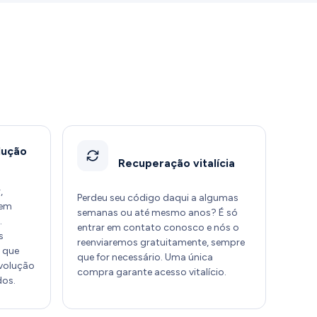
lução
Recuperação vitalícia
,
Perdeu seu código daqui a algumas
Sem
semanas ou até mesmo anos? É só
.
entrar em contato conosco e nós o
s
reenviaremos gratuitamente, sempre
 que
que for necessário. Uma única
evolução
compra garante acesso vitalício.
dos.