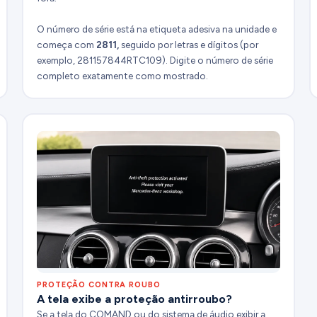
O número de série está na etiqueta adesiva na unidade e
começa com
2811,
seguido por letras e dígitos (por
exemplo, 281157844RTC109). Digite o número de série
completo exatamente como mostrado.
PROTEÇÃO CONTRA ROUBO
A tela exibe a proteção antirroubo?
Se a tela do COMAND ou do sistema de áudio exibir a