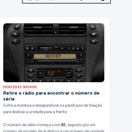
MERCEDES BECKER
Retire o rádio para encontrar o número de
série
Solte a moldura e desaparafuse os parafusos de fixação
para deslizar a unidade para a frente.
O número de série começa com
BE,
seguido por um
número de modelo de 4 dígitos e um número de unidade