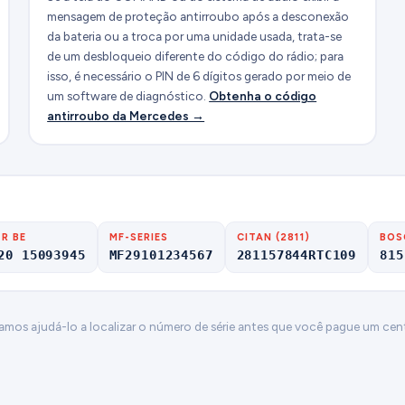
mensagem de proteção antirroubo após a desconexão
da bateria ou a troca por uma unidade usada, trata-se
de um desbloqueio diferente do código do rádio; para
isso, é necessário o PIN de 6 dígitos gerado por meio de
um software de diagnóstico.
Obtenha o código
antirroubo da Mercedes →
R BE
MF-SERIES
CITAN (2811)
BOS
20 15093945
MF29101234567
281157844RTC109
815
Vamos ajudá-lo a localizar o número de série antes que você pague um cen