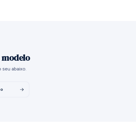
r modelo
 seu abaixo.
bo