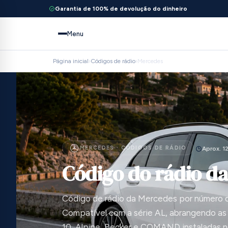
Garantia de 100% de devolução do dinheiro
Menu
Página inicial
›
Códigos de rádio
›
Mercedes
MERCEDES · CÓDIGOS DE RÁDIO
Aprox. 1
Código do rádio d
Código de rádio da Mercedes por número d
Compatível com a série AL, abrangendo as
10, Alpine, Becker e COMAND instaladas 