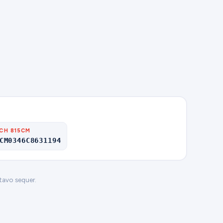
CH 815CM
CM0346C8631194
tavo sequer.