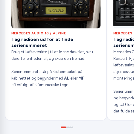
MERCEDES AUDIO 10 / ALPINE
MERCEDES 
Tag radioen ud for at finde
Tag radio
serienummeret
serienu
Brug et løfteværktøj til at løsne dækslet, skru
Mercedes Ci
derefter enheden af, og skub den fremad.
Renault. Fj
løfteværktø
Serienummeret står på klistermærket på
stjerneskrue
kabinettet og begynder med
AL
eller
MF
monterings
efterfulgt af alfanumeriske tegn.
Serienumme
og begynd
og tal (fo
det fulde s