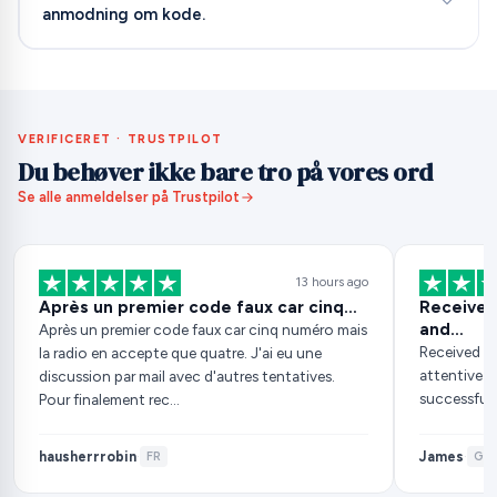
anmodning om kode.
VERIFICERET · TRUSTPILOT
Du behøver ikke bare tro på vores ord
Se alle anmeldelser på Trustpilot
13 hours ago
Après un premier code faux car cinq…
Received the 
and…
Après un premier code faux car cinq numéro mais
Received the correct c
la radio en accepte que quatre. J'ai eu une
attentive 
discussion par mail avec d'autres tentatives.
successfull
Pour finalement rec…
hausherrrobin
James
·
FR
·
GB