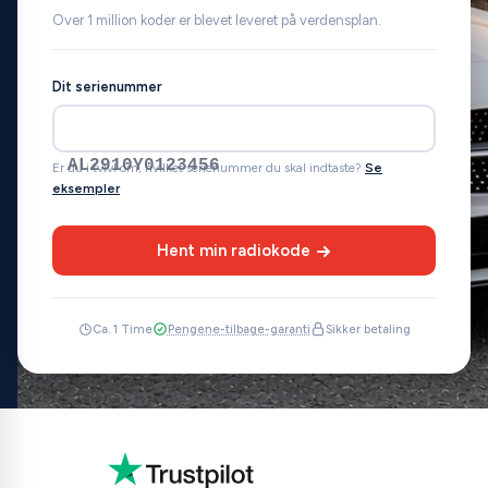
Over 1 million koder er blevet leveret på verdensplan.
Dit serienummer
AL2910Y0123456
Er du i tvivl om, hvilket serienummer du skal indtaste?
Se
eksempler
Hent min radiokode
Ca. 1 Time
Pengene-tilbage-garanti
Sikker betaling