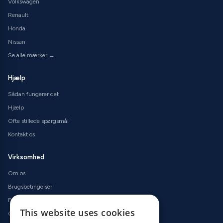
Volkswagen
Renault
Honda
Nissan
Se alle mærker →
Hjælp
Sådan fungerer det
Hjælp
Ofte stillede spørgsmål
Kontakt os
Virksomhed
Om os
Brugsbetingelser
Fortrolighedspolitik
This website uses cookies
Cookiepolitik