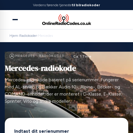
Verdens førende tjeneste
til bilradiokoder
Hjem
›
Radiokoder
›
Mercedes
MERCEDES · RADIOKODER
Ca. 1 Time
Mercedes-radiokode
Mercedes-radiokode baseret på serienummer. Fungerer
med AL-serien og dækker Audio 10-, Alpine-, Becker- og
COMAND-enheder, der er monteret i C-Klasse, E-Klasse,
Sprinter, Vito og andre modeller.
Indtast dit serienummer