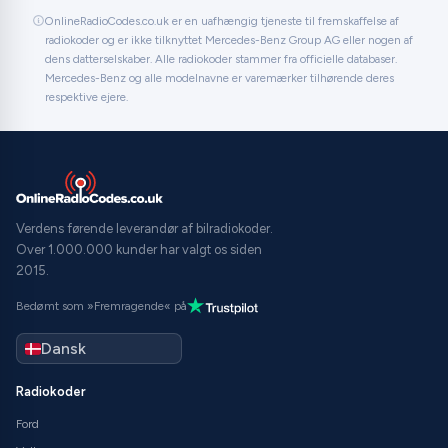
OnlineRadioCodes.co.uk er en uafhængig tjeneste til fremskaffelse af
radiokoder og er ikke tilknyttet Mercedes-Benz Group AG eller nogen af
dens datterselskaber. Alle radiokoder stammer fra officielle databaser.
Mercedes-Benz og alle modelnavne er varemærker tilhørende deres
respektive ejere.
Verdens førende leverandør af bilradiokoder.
Over 1.000.000 kunder har valgt os siden
2015.
Bedømt som »Fremragende« på
Radiokoder
Ford