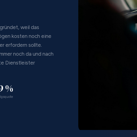
ründet, weil das
ögen kosten noch eine
 erfordern sollte.
 immer noch da und nach
e Dienstleister
9 %
lgsquote