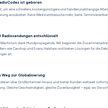
adioCodes ist geboren
, um eine schnellere, kostengünstigere und händlerunabhängige Altern
rung anzubieten. Keine Werkstattbesuche mehr, keine Terminvereinba
 Radiosendungen entschlüsselt
s Wachstum dank Mundpropaganda. Wir beginnen die Zusammenarbeit
ern wie Carshop und Evans Halshaw und bieten Lösungen für die Dek
gen an.
 Weg zur Globalisierung
dieren über Großbritannien hinaus und bieten Kunden weltweit soforti
ng. Gleiche Geschwindigkeit, gleiche Zuverlässigkeit – egal, wo Sie sic