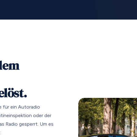
blem
elöst.
e für ein Autoradio
utineinspektion oder der
s Radio gesperrt. Um es
: