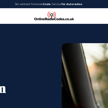
Der weltweit führende
Code
-Service
für Autoradios
n