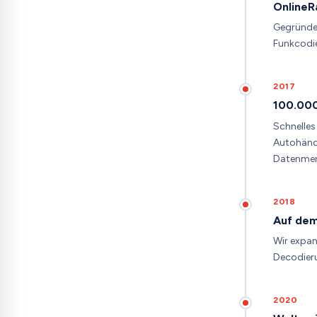
OnlineR
Gegründet
Funkcodie
2017
100.000
Schnelle
Autohändl
Datenmen
2018
Auf dem
Wir expan
Decodieru
2020