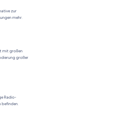
ative zur
rungen mehr.
 mit großen
odierung großer
ge Radio-
h befinden.