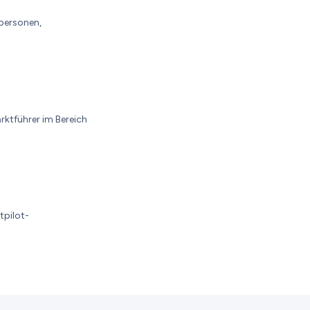
tpersonen,
arktführer im Bereich
tpilot-