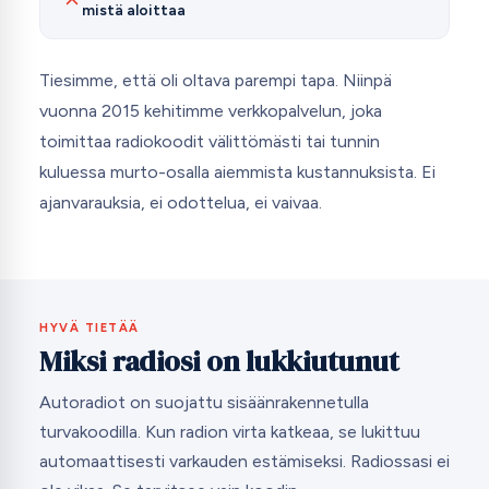
mistä aloittaa
Tiesimme, että oli oltava parempi tapa. Niinpä
vuonna 2015 kehitimme verkkopalvelun, joka
toimittaa radiokoodit välittömästi tai tunnin
kuluessa murto-osalla aiemmista kustannuksista. Ei
ajanvarauksia, ei odottelua, ei vaivaa.
HYVÄ TIETÄÄ
Miksi radiosi on lukkiutunut
Autoradiot on suojattu sisäänrakennetulla
turvakoodilla. Kun radion virta katkeaa, se lukittuu
automaattisesti varkauden estämiseksi. Radiossasi ei