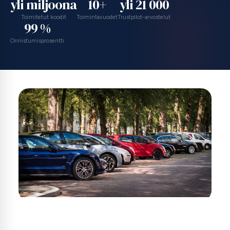
yli miljoona
10+
yli 21 000
Toimitetut koodit
Toimintavuodet
Trustpilot-arvostelut
99 %
Onnistumisprosentti