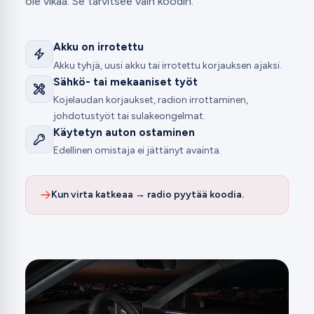
ole vikaa. Se tarvitsee vain koodin.
Akku on irrotettu
Akku tyhjä, uusi akku tai irrotettu korjauksen ajaksi.
Sähkö- tai mekaaniset työt
Kojelaudan korjaukset, radion irrottaminen,
johdotustyöt tai sulakeongelmat.
Käytetyn auton ostaminen
Edellinen omistaja ei jättänyt avainta.
Kun virta katkeaa → radio pyytää koodia.