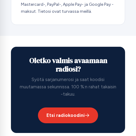
Mastercard-, PayPal-, Apple Pay- ja Google Pay -
maksut. Tietosi ovat turvassa meillä.
Oletko valmis avaamaan
radiosi?
Syötä sarjanumerosi ja saat koodisi
muutamassa sekunnissa. 100 %:n rahat takaisin
-takuu.
Etsi radiokoodini