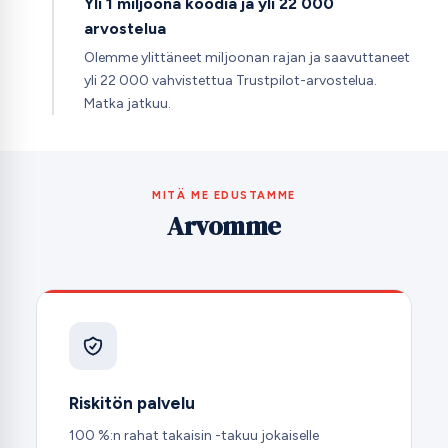
Yli 1 miljoona koodia ja yli 22 000
arvostelua
Olemme ylittäneet miljoonan rajan ja saavuttaneet
yli 22 000 vahvistettua Trustpilot-arvostelua.
Matka jatkuu.
MITÄ ME EDUSTAMME
Arvomme
Riskitön palvelu
100 %:n rahat takaisin -takuu jokaiselle