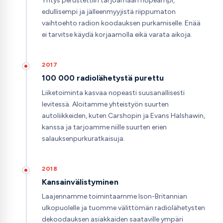
Yritys perustettiin tarjoamaan nopeampi,
edullisempi ja jälleenmyyjistä riippumaton
vaihtoehto radion koodauksen purkamiselle. Enää
ei tarvitse käydä korjaamolla eikä varata aikoja.
2017
100 000 radiolähetystä purettu
Liiketoiminta kasvaa nopeasti suusanallisesti
levitessä. Aloitamme yhteistyön suurten
autoliikkeiden, kuten Carshopin ja Evans Halshawin,
kanssa ja tarjoamme niille suurten erien
salauksenpurkuratkaisuja.
2018
Kansainvälistyminen
Laajennamme toimintaamme Ison-Britannian
ulkopuolelle ja tuomme välittömän radiolähetysten
dekoodauksen asiakkaiden saataville ympäri