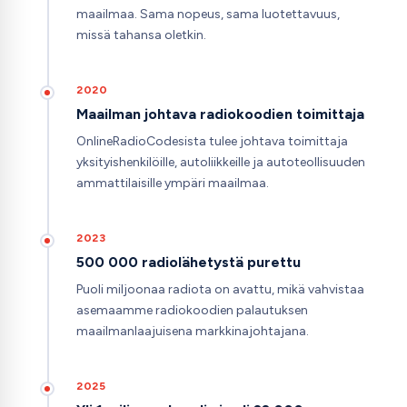
maailmaa. Sama nopeus, sama luotettavuus,
missä tahansa oletkin.
2020
Maailman johtava radiokoodien toimittaja
OnlineRadioCodesista tulee johtava toimittaja
yksityishenkilöille, autoliikkeille ja autoteollisuuden
ammattilaisille ympäri maailmaa.
2023
500 000 radiolähetystä purettu
Puoli miljoonaa radiota on avattu, mikä vahvistaa
asemaamme radiokoodien palautuksen
maailmanlaajuisena markkinajohtajana.
2025