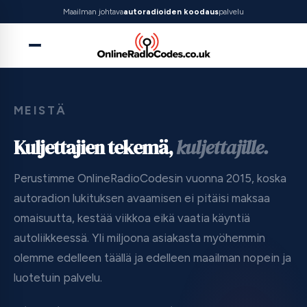
Maailman johtava
autoradioiden koodaus
palvelu
MEISTÄ
Kuljettajien tekemä,
kuljettajille.
Perustimme OnlineRadioCodesin vuonna 2015, koska
autoradion lukituksen avaamisen ei pitäisi maksaa
omaisuutta, kestää viikkoa eikä vaatia käyntiä
autoliikkeessä. Yli miljoona asiakasta myöhemmin
olemme edelleen täällä ja edelleen maailman nopein ja
luotetuin palvelu.