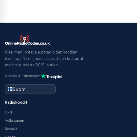
Maailman johtava autoradioiden koodien
toimittaja. Yli miljoona asiakasta on luottanut
meihin vuodesta 2015 lähtien.
Arvostelu: Erinomaista
Radiokoodit
Ford
Volkswagen
Renault
Honda