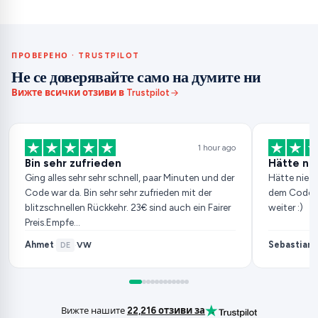
ПРОВЕРЕНО · TRUSTPILOT
Не се доверявайте само на думите ни
Вижте всички отзиви в Trustpilot
1 hour ago
Bin sehr zufrieden
Hätte ni
Ging alles sehr sehr schnell, paar Minuten und der
Hätte nie g
Code war da. Bin sehr sehr zufrieden mit der
dem Code. 
blitzschnellen Rückkehr. 23€ sind auch ein Fairer
weiter :)
Preis.Empfe…
Ahmet
Sebastian
VW
·
DE
·
·
Вижте нашите
22,216 отзиви за