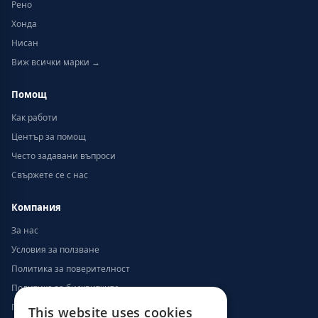
Рено
Хонда
Нисан
Виж всички марки →
Помощ
Как работи
Център за помощ
Често задавани въпроси
Свържете се с нас
Компания
За нас
Условия за ползване
Политика за поверителност
Политика за бисквитките
Политика за възстановяване на суми
This website uses cookies