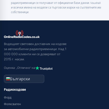
радиоприемници се получават от официални бази данни. Vauxhall
и всички имена на модели са търговски марки на съответните им
собственици.
Водещият световен доставчик на кодове
за автомобилни радиоприемници. Над 1
000 000 клиенти ни се доверяват от
2015 г. насам.
Оценка: „Отлично“ на
Радиокодове
Форд
Фолксваген