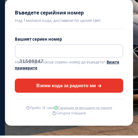
Въведете серийния номер
Над 1 милион кода, доставени по целия свят.
Вашият сериен номер
31500847
Не сте сигурни какъв сериен номер да въведете?
Вижте
примерите
Вземи кода за радиото ми
Прибл. 12 часа
Гаранция за връщане на парите
Сигурна плащане