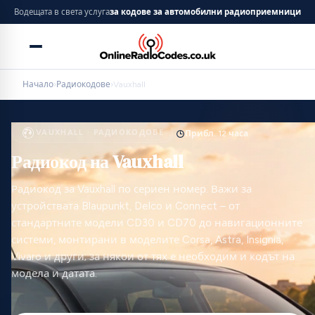
Водещата в света услуга
за кодове за автомобилни радиоприемници
Начало
›
Радиокодове
›
Vauxhall
VAUXHALL · РАДИОКОДОВЕ
Прибл. 12 часа
Радиокод на Vauxhall
Радиокод за Vauxhall по сериен номер. Важи за
устройствата Blaupunkt, Delco и Connect – от
стандартните модели CD30 и CD70 до навигационните
системи, монтирани в моделите Corsa, Astra, Insignia,
Vivaro и други; за някои от тях е необходим и кодът на
модела и датата.