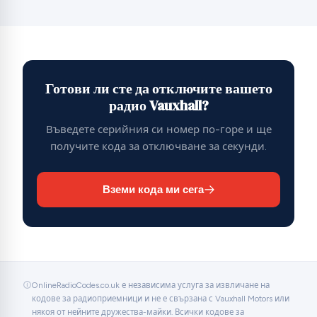
Готови ли сте да отключите вашето
радио Vauxhall?
Въведете серийния си номер по-горе и ще
получите кода за отключване за секунди.
Вземи кода ми сега
OnlineRadioCodes.co.uk е независима услуга за извличане на
кодове за радиоприемници и не е свързана с Vauxhall Motors или
някоя от нейните дружества-майки. Всички кодове за