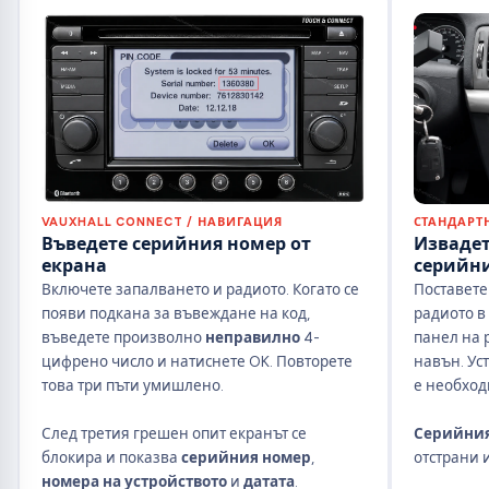
VAUXHALL CONNECT / НАВИГАЦИЯ
СТАНДАРТ
Въведете серийния номер от
Извадет
екрана
серийн
Включете запалването и радиото. Когато се
Поставете
появи подкана за въвеждане на код,
радиото в
въведете произволно
неправилно
4-
панел на 
цифрено число и натиснете OK. Повторете
навън. Ус
това три пъти умишлено.
е необход
След третия грешен опит екранът се
Серийния
блокира и показва
серийния номер
,
отстрани и
номера на устройството
и
датата
.