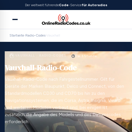
Der weltweit führende
Code
-Service
für Autoradios
Startseite
›
Radio-Codes
›
Vauxhall
VAUXHALL · RADIO-CODES
Ca. 1 Stunde
Vauxhall-Radio-Code
Vauxhall-Radio-Code nach Fahrgestellnummer. Gilt für
Geräte der Marken Blaupunkt, Delco und Connect, von den
Standardmodellen CD30 und CD70 bis hin zu den
Navigationssystemen, die im Corsa, Astra, Insignia, Vivaro
und weiteren Modellen verbaut sind; bei einigen ist
zusätzlich die Angabe des Modells und des Datumscodes
erforderlich.