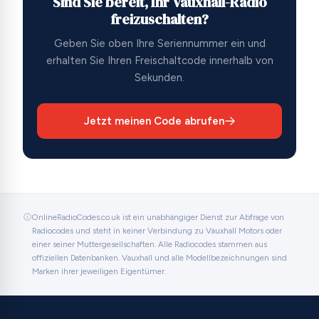
Sind Sie bereit, Ihr Vauxhall-Radio
freizuschalten?
Geben Sie oben Ihre Seriennummer ein und
erhalten Sie Ihren Freischaltcode innerhalb von
Sekunden.
Jetzt meinen Code abrufen
OnlineRadioCodes.co.uk ist ein unabhängiger Dienst zur Abfrage von
Radiocodes und steht in keiner Verbindung zu Vauxhall Motors oder
einer seiner Muttergesellschaften. Alle Radiocodes stammen aus
offiziellen Datenbanken. Vauxhall und alle Modellbezeichnungen sind
Marken ihrer jeweiligen Eigentümer.