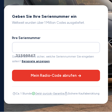
Geben Sie Ihre Seriennummer ein
Weltweit wurden über 1 Million Codes ausgeliefert.
Ihre Seriennummer
31500847
Sie sind sich nicht sicher, welche Seriennummer Sie eingeben
sollen?
Beispiele anzeigen
Mein Radio-Code abrufen
Ca. 1 Stunde
Geld-zurück-Garantie
Sichere Kaufabwicklung