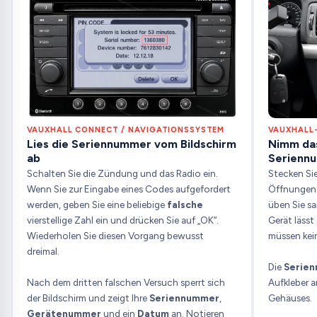
VAUXHALL CONNECT / NAVIGATIONSSYSTEM
VAUXHALL-
Lies die Seriennummer vom Bildschirm
Nimm das
ab
Seriennu
Schalten Sie die Zündung und das Radio ein.
Stecken Sie 
Wenn Sie zur Eingabe eines Codes aufgefordert
Öffnungen 
werden, geben Sie eine beliebige
falsche
üben Sie s
vierstellige Zahl ein und drücken Sie auf „OK“.
Gerät lässt
Wiederholen Sie diesen Vorgang bewusst
müssen kei
dreimal.
Die
Serie
Nach dem dritten falschen Versuch sperrt sich
Aufkleber a
der Bildschirm und zeigt Ihre
Seriennummer
,
Gehäuses.
Gerätenummer
und ein
Datum
an. Notieren