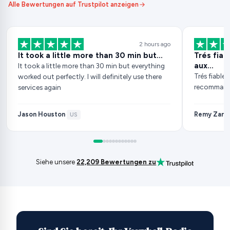
Alle Bewertungen auf Trustpilot anzeigen
2 hours ago
It took a little more than 30 min but…
Trés fia
aux…
It took a little more than 30 min but everything
Trés fiable
worked out perfectly. I will definitely use there
recomman
services again
Jason Houston
Remy Zarb
·
US
·
Siehe unsere
22,209 Bewertungen zu