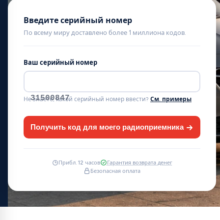
Введите серийный номер
По всему миру доставлено более 1 миллиона кодов.
Ваш серийный номер
31500847
Не знаете, какой серийный номер ввести?
См. примеры
Получить код для моего радиоприемника
Прибл. 12 часов
Гарантия возврата денег
Безопасная оплата