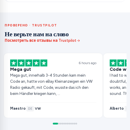
ПРОВЕРЕНО · TRUSTPILOT
Не верьте нам на слово
Посмотреть все отзывы на Trustpilot
6 hours ago
Mega gut
Code wor
Mega gut, innerhalb 3-4 Stunden kam mein
I had to wai
Code an, hatte von eBay Kleinanzeigen ein VW
doubtful, b
Radio gekauft, mit Code, wusste das ich den
works, and 
beim Händler kriegen kann, …
sound. Tha
Maestro
Alberto
VW
·
DE
·
·
ES