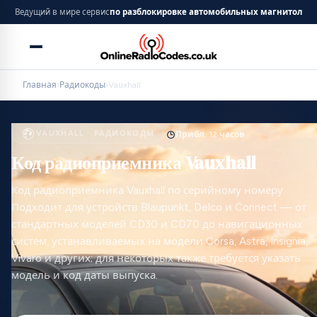
Ведущий в мире сервис
по разблокировке автомобильных магнитол
Главная
›
Радиокоды
›
Vauxhall
VAUXHALL · РАДИОКОДЫ
Прибл. 12 часов
Код радиоприемника Vauxhall
Код радиоприемника Vauxhall по серийному номеру.
Подходит для устройств Blaupunkt, Delco и Connect — от
стандартных моделей CD30 и CD70 до навигационных
систем, устанавливаемых на модели Corsa, Astra, Insignia,
Vivaro и других; для некоторых также требуется указать
модель и код даты выпуска.