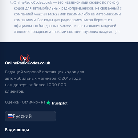
OnlineRadioCodes.co.uk — это независимый сервис по поиску
кодов для автомобильных радиоприемников, не связанный с
компанией Vauxhall Motors или какими-либо её материнскими
компаниями. Все коды для радиоприемников берутся из
официальных баз данных. Vauxhall и все названия моделей
являются товарными знаками соответствующих владельцев.
Ведущий мировой поставщик кодов для
автомобильных магнитол. С 2015 года
нам доверяют более 1 000 000
клиентов.
Оценка «Отлично» на
Радиокоды