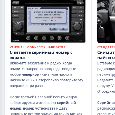
VAUXHALL CONNECT / НАВИГАТОР
СТАНДАРТ
Считайте серийный номер с
Снимит
экрана
найти 
Включите зажигание и радио. Когда
Вставьте 
появится запрос на ввод кода, введите
радиоприе
любое
неверное
4-значное число и
периметру
нажмите «ОК». Неторопливо повторите эту
надавите 
операцию три раза.
наружу. У
Отсоединя
После третьей неверной попытки экран
заблокируется и отобразит
серийный
Серийны
номер
,
номер устройства
и
дату
.
расположе
Запишите все три значения точно так, как
стороне ко