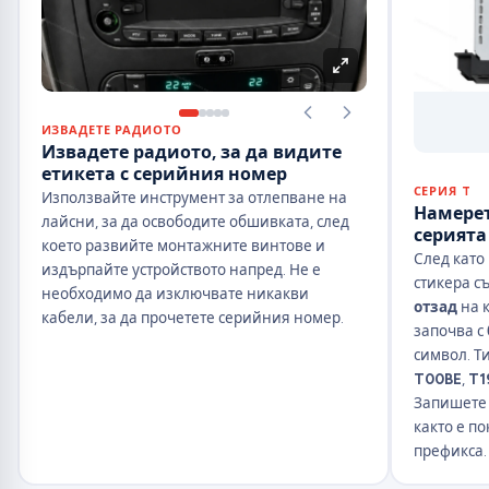
ИЗВАДЕТЕ РАДИОТО
Извадете радиото, за да видите
етикета с серийния номер
СЕРИЯ T
Използвайте инструмент за отлепване на
Намерет
лайсни, за да освободите обшивката, след
серията
което развийте монтажните винтове и
След като
издърпайте устройството напред. Не е
стикера с
необходимо да изключвате никакви
отзад
на 
кабели, за да прочетете серийния номер.
започва с
символ. Т
T00BE
,
T1
Запишете 
както е п
префикса.