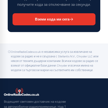
получите кода за отключване за секунди.
Вземи кода ми сега
OnlineRadioCodes.co.uk е независима услуга за извличане на
кодове за радио и не е свързана с Stellantis N.V., Chrysler LLC или
някоя от техните дъщерни компании. Всички кодове за радио се
вземат от официални бази данни. Chrysler и всички имена на
модели са търговски марки на съответните им собственици.
Водещият световен доставчик на кодове
за автомобилни радиоприемници. Над 1