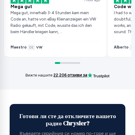
Mega gut
Code wor
Mega gut, innerhalb 3-4 Stunden kam mein
I had to wai
Code an, hatte von eBay Kleinanzeigen ein VW
doubtful, b
Radio gekauft, mit Code, wusste das ich den
works, and 
beim Händler kriegen kann, …
sound. Tha
Maestro
Alberto
VW
·
DE
·
·
ES
Вижте нашите
22,206 отзиви за
Готови ли сте да отключите вашето
радио Chrysler?
Въведете серийния си номер по-горе и ще