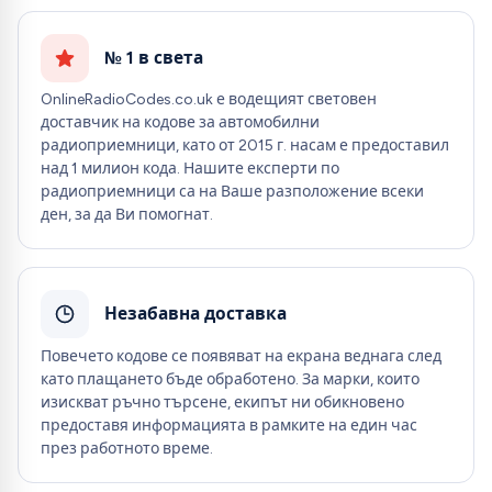
№ 1 в света
OnlineRadioCodes.co.uk е водещият световен
доставчик на кодове за автомобилни
радиоприемници, като от 2015 г. насам е предоставил
над 1 милион кода. Нашите експерти по
радиоприемници са на Ваше разположение всеки
ден, за да Ви помогнат.
Незабавна доставка
Повечето кодове се появяват на екрана веднага след
като плащането бъде обработено. За марки, които
изискват ръчно търсене, екипът ни обикновено
предоставя информацията в рамките на един час
през работното време.