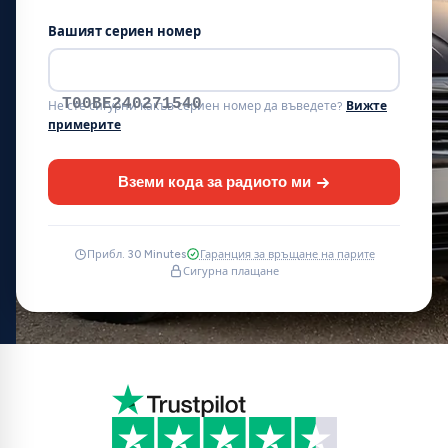
Вашият сериен номер
T00BE240271540
Не сте сигурни какъв сериен номер да въведете?
Вижте
примерите
Вземи кода за радиото ми
Прибл. 30 Minutes
Гаранция за връщане на парите
Сигурна плащане