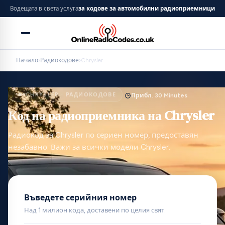
Водещата в света услуга
за кодове за автомобилни радиоприемници
Начало
›
Радиокодове
›
Chrysler
CHRYSLER · РАДИОКОДОВЕ
Прибл. 30 Minutes
Код на радиоприемника на Chrysler
Радиокод за Chrysler по сериен номер, предоставян
незабавно. Важи за всички модели Chrysler.
Въведете серийния номер
Над 1 милион кода, доставени по целия свят.