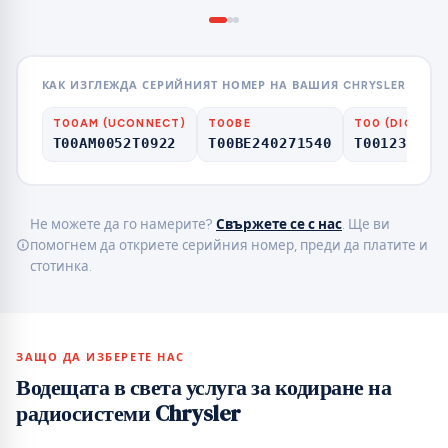
КАК ИЗГЛЕЖДА СЕРИЙНИЯТ НОМЕР НА ВАШИЯ CHRYSLER
T00AM (UCONNECT)
T00BE
T00 (DIGITS 
T00AM0052T0922
T00BE240271540
T001236037
Не можете да го намерите?
Свържете се с нас
. Ще ви
помогнем да откриете серийния номер, преди да платите и
стотинка.
ЗАЩО ДА ИЗБЕРЕТЕ НАС
Водещата в света услуга за кодиране на
радиосистеми Chrysler