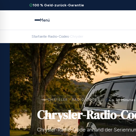
100 % Geld-zurück-Garantie
Menü
Startseite
›
Radio-Codes
›
Chrysler
CHRYSLER · RADIO-CODES
Ca. 30 Minutes
Chrysler-Radio-Co
Chrysler-Radio-Code anhand der Seriennum