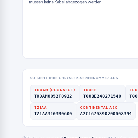
müssen keine Kabel abgezogen werden.
SO SIEHT IHRE CHRYSLER-SERIENNUMMER AUS
T00AM (UCONNECT)
T00BE
T00
T00AM0052T0922
T00BE240271540
T00
TZ1AA
CONTINENTAL A2C
TZ1AA3103M0600
A2C1670890200008394