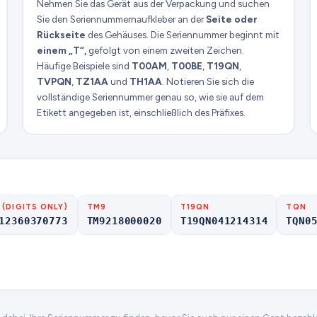
Nehmen Sie das Gerät aus der Verpackung und suchen
Sie den Seriennummernaufkleber an der
Seite oder
Rückseite
des Gehäuses. Die Seriennummer beginnt mit
einem „T“,
gefolgt von einem zweiten Zeichen.
Häufige Beispiele sind
T00AM
,
T00BE
,
T19QN
,
TVPQN
,
TZ1AA
und
TH1AA
. Notieren Sie sich die
vollständige Seriennummer genau so, wie sie auf dem
Etikett angegeben ist, einschließlich des Präfixes.
 (DIGITS ONLY)
TM9
T19QN
TQN
12360370773
TM9218000020
T19QN041214314
TQN0