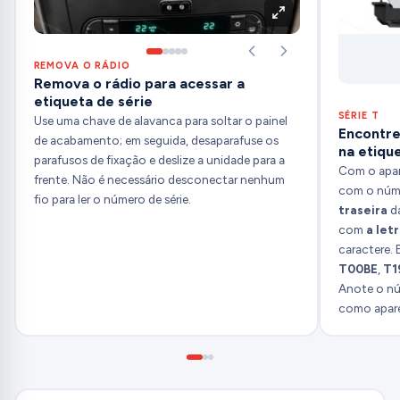
REMOVA O RÁDIO
Remova o rádio para acessar a
etiqueta de série
SÉRIE T
Use uma chave de alavanca para soltar o painel
Encontre
de acabamento; em seguida, desaparafuse os
na etiqu
parafusos de fixação e deslize a unidade para a
Com o apar
frente. Não é necessário desconectar nenhum
com o núme
fio para ler o número de série.
traseira
da
com
a letr
caractere.
T00BE
,
T1
Anote o nú
como aparec