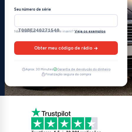
Seu número de série
T00BE240271540
Não sabe qual número de série inserir?
Veja os exemplos
Obter meu código de rádio
Aprox. 30 Minutes
Garantia de devolução do dinheiro
Finalização segura da compra