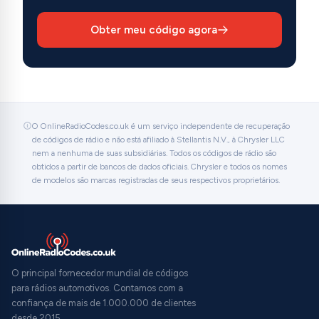
Obter meu código agora
O OnlineRadioCodes.co.uk é um serviço independente de recuperação
de códigos de rádio e não está afiliado à Stellantis N.V., à Chrysler LLC
nem a nenhuma de suas subsidiárias. Todos os códigos de rádio são
obtidos a partir de bancos de dados oficiais. Chrysler e todos os nomes
de modelos são marcas registradas de seus respectivos proprietários.
O principal fornecedor mundial de códigos
para rádios automotivos. Contamos com a
confiança de mais de 1.000.000 de clientes
desde 2015.