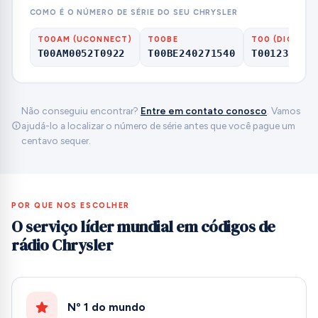
COMO É O NÚMERO DE SÉRIE DO SEU CHRYSLER
T00AM (UCONNECT)
T00BE
T00 (DIGITS 
T00AM0052T0922
T00BE240271540
T001236037
Não conseguiu encontrar?
Entre em contato conosco
. Vamos
ajudá-lo a localizar o número de série antes que você pague um
centavo sequer.
POR QUE NOS ESCOLHER
O serviço líder mundial em códigos de
rádio Chrysler
Nº 1 do mundo