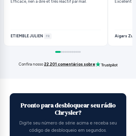
Efficace, rien a dire et très réactif par mail.
Excellent s
ETIEMBLE JULIEN
Aigars Zuj
·
FR
Confira nosso
22,201 comentários sobre
Pronto para desbloquear seu rádio
Chrysler?
Digite seu número de série acima e receba seu
código de desbloqueio em segundos.