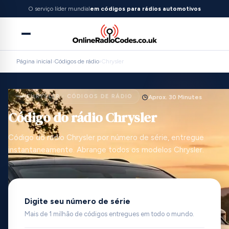
O serviço líder mundial
em códigos para rádios automotivos
Página inicial
›
Códigos de rádio
›
Chrysler
CHRYSLER · CÓDIGOS DE RÁDIO
Aprox. 30 Minutes
Código do rádio Chrysler
Código do rádio Chrysler por número de série, entregue
instantaneamente. Abrange todos os modelos Chrysler.
Digite seu número de série
Mais de 1 milhão de códigos entregues em todo o mundo.